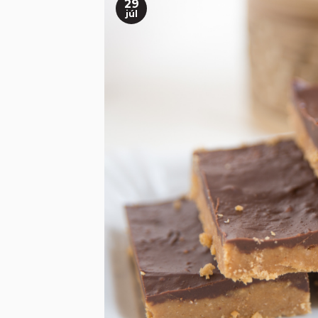
29
júl