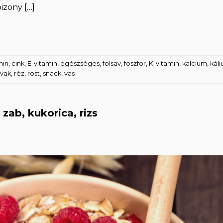
izony […]
min
,
cink
,
E-vitamin
,
egészséges
,
folsav
,
foszfor
,
K-vitamin
,
kalcium
,
kál
gvak
,
réz
,
rost
,
snack
,
vas
ab, kukorica, rizs