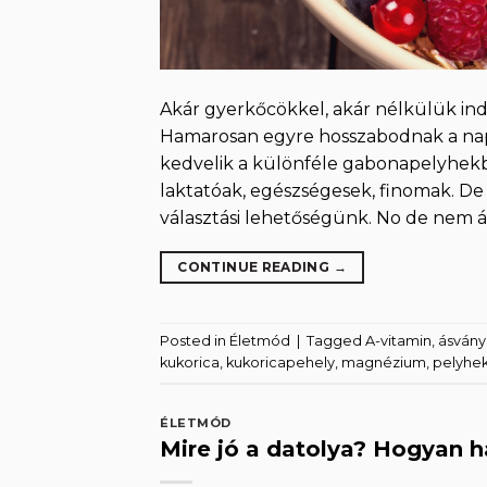
Akár gyerkőcökkel, akár nélkülük indí
Hamarosan egyre hosszabodnak a nap
kedvelik a különféle gabonapelyhekbő
laktatóak, egészségesek, finomak. De
választási lehetőségünk. No de nem ám
CONTINUE READING
→
Posted in
Életmód
|
Tagged
A-vitamin
,
ásvány
kukorica
,
kukoricapehely
,
magnézium
,
pelyhe
ÉLETMÓD
Mire jó a datolya? Hogyan h