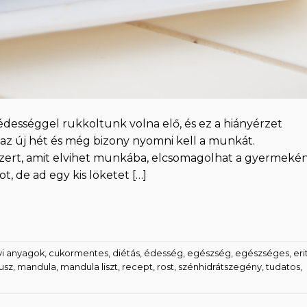
a édességgel rukkoltunk volna elő, és ez a hiányérzet
 az új hét és még bizony nyomni kell a munkát.
zert, amit elvihet munkába, elcsomagolhat a gyermeké
t, de ad egy kis löketet […]
yi anyagok
,
cukormentes
,
diétás
,
édesség
,
egészség
,
egészséges
,
erit
usz
,
mandula
,
mandula liszt
,
recept
,
rost
,
szénhidrátszegény
,
tudatos
,