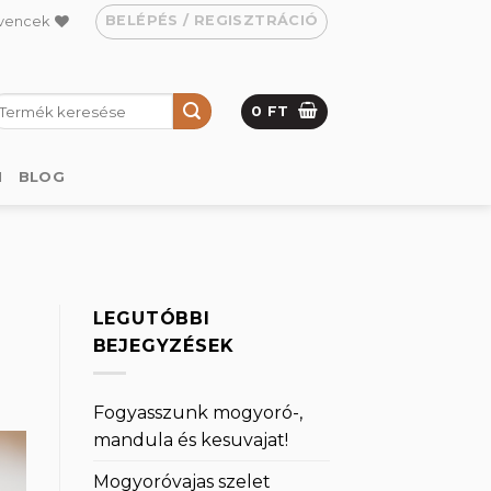
BELÉPÉS / REGISZTRÁCIÓ
vencek
eresés
0
FT
övetkezőre:
M
BLOG
LEGUTÓBBI
BEJEGYZÉSEK
Fogyasszunk mogyoró-,
mandula és kesuvajat!
Mogyoróvajas szelet