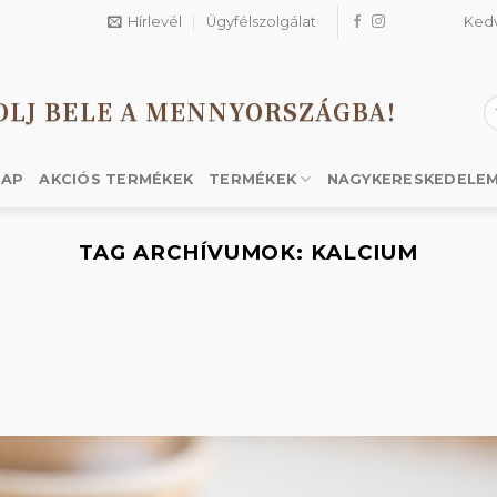
Hírlevél
Ügyfélszolgálat
Ked
OLJ BELE A MENNYORSZÁGBA!
K
a
k
LAP
AKCIÓS TERMÉKEK
TERMÉKEK
NAGYKERESKEDELE
TAG ARCHÍVUMOK:
KALCIUM