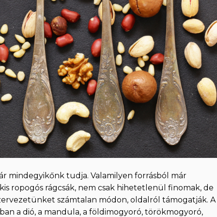
már mindegyikőnk tudja. Valamilyen forrásból már
 kis ropogós rágcsák, nem csak hihetetlenül finomak, de
szervezetünket számtalan módon, oldalról támogatják. A
ban a dió, a mandula, a földimogyoró, törökmogyoró,