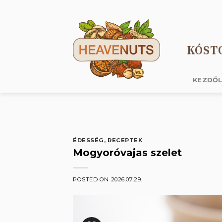
Skip
to
content
KÓST
KEZDŐ
ÉDESSÉG
,
RECEPTEK
Mogyoróvajas szelet
POSTED ON
2026.07.29.