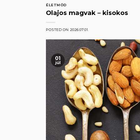
ÉLETMÓD
Olajos magvak – kisokos
POSTED ON
2026.07.01.
01
júl