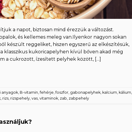
tjuk a napot, biztosan mind érezzük a változást.
palok, és kellemes meleg van.Ilyenkor nagyon sokan
l készült reggeliket, hiszen egyszerű az elkészítésük,
 a klasszikus kukoricapelyhen kívül bőven akad még
 a cukrozott, ízesített pelyhek között, […]
i anyagok
,
B-vitamin
,
fehérje
,
foszfor
,
gabonapelyhek
,
kalcium
,
kálium
,
k
,
rizs
,
rizspehely
,
vas
,
vitaminok
,
zab
,
zabpehely
asználjuk?