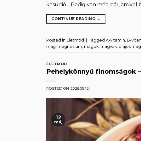
kesudió… Pedig van még pár, amivel b
CONTINUE READING
→
Posted in
Életmód
|
Tagged
A-vitamin
,
B-vita
mag
,
magnézium
,
magok
,
magvak
,
olajos ma
ÉLETMÓD
Pehelykönnyű finomságok – z
POSTED ON
2026.05.12.
12
máj