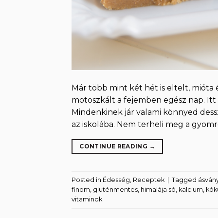
Már több mint két hét is eltelt, miót
motoszkált a fejemben egész nap. Itt
Mindenkinek jár valami könnyed dess
az iskolába. Nem terheli meg a gyomro
CONTINUE READING
→
Posted in
Édesség
,
Receptek
|
Tagged
ásván
finom
,
gluténmentes
,
himalája só
,
kalcium
,
kók
vitaminok