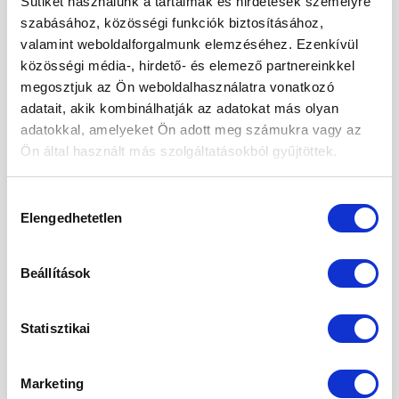
Sütiket használunk a tartalmak és hirdetések személyre
szabásához, közösségi funkciók biztosításához,
2024. október
valamint weboldalforgalmunk elemzéséhez. Ezenkívül
közösségi média-, hirdető- és elemező partnereinkkel
2024. szeptember
megosztjuk az Ön weboldalhasználatra vonatkozó
2024. május
adatait, akik kombinálhatják az adatokat más olyan
adatokkal, amelyeket Ön adott meg számukra vagy az
2024. április
Ön által használt más szolgáltatásokból gyűjtöttek.
2024. március
Hozzájárulás
2024. január
Elengedhetetlen
kiválasztása
2023. december
2023. szeptember
Beállítások
2023. március
Statisztikai
2023. február
2023. január
Marketing