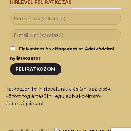
HÍRLEVÉL FELIRATKOZÁS
Elolvastam és elfogadom az
Adatvédelmi
nyilatkozatot
Iratkozzon fel hírlevelünkre és Ön is az elsők
között fog értesülni legújabb akcióinkról,
újdonságainkról!
Weboldalt készítette: