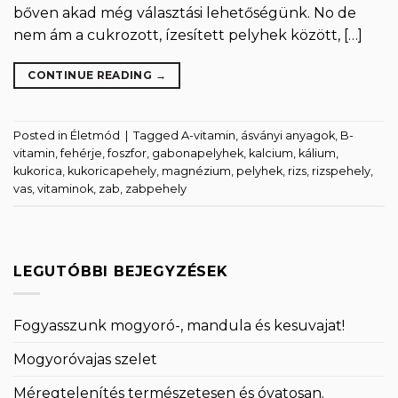
bőven akad még választási lehetőségünk. No de
nem ám a cukrozott, ízesített pelyhek között, […]
CONTINUE READING
→
Posted in
Életmód
|
Tagged
A-vitamin
,
ásványi anyagok
,
B-
vitamin
,
fehérje
,
foszfor
,
gabonapelyhek
,
kalcium
,
kálium
,
kukorica
,
kukoricapehely
,
magnézium
,
pelyhek
,
rizs
,
rizspehely
,
vas
,
vitaminok
,
zab
,
zabpehely
LEGUTÓBBI BEJEGYZÉSEK
Fogyasszunk mogyoró-, mandula és kesuvajat!
Mogyoróvajas szelet
Méregtelenítés természetesen és óvatosan.