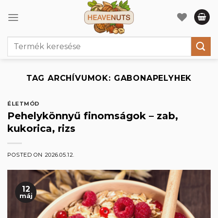
Skip
to
content
Keresés
a
következőre:
TAG ARCHÍVUMOK:
GABONAPELYHEK
ÉLETMÓD
Pehelykönnyű finomságok – zab,
kukorica, rizs
POSTED ON
2026.05.12.
12
máj