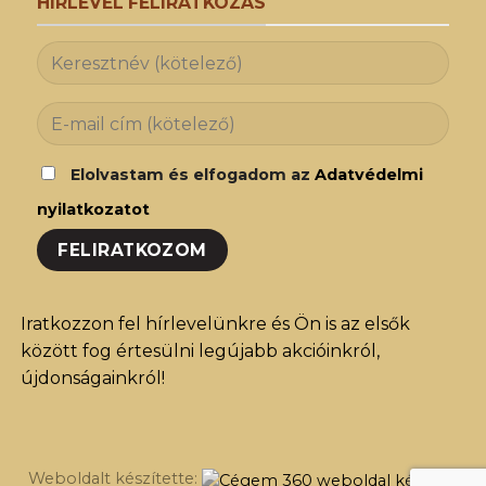
HÍRLEVÉL FELIRATKOZÁS
Elolvastam és elfogadom az
Adatvédelmi
nyilatkozatot
Iratkozzon fel hírlevelünkre és Ön is az elsők
között fog értesülni legújabb akcióinkról,
újdonságainkról!
Weboldalt készítette: