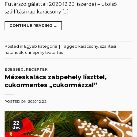
Futárszolgálattal: 2020.12.23. (szerda) – utolsó
szállítási nap karácsony […]
CONTINUE READING
→
Posted in
Egyéb kategória
|
Tagged
karácsony
,
szállítási
határidők
,
ünnepi nyitvatartás
ÉDESSÉG
,
RECEPTEK
Mézeskalács zabpehely liszttel,
cukormentes „cukormázzal”
POSTED ON
2020.12.22.
22
dec