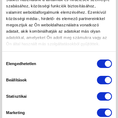
2026. január
szabásához, közösségi funkciók biztosításához,
valamint weboldalforgalmunk elemzéséhez. Ezenkívül
2025. december
közösségi média-, hirdető- és elemező partnereinkkel
megosztjuk az Ön weboldalhasználatra vonatkozó
2025. november
adatait, akik kombinálhatják az adatokat más olyan
2025. október
adatokkal, amelyeket Ön adott meg számukra vagy az
Ön által használt más szolgáltatásokból gyűjtöttek.
2025. szeptember
2025. augusztus
Hozzájárulás
Elengedhetetlen
kiválasztása
2025. május
2025. április
Beállítások
2025. március
2025. február
Statisztikai
2025. január
Marketing
2024. november