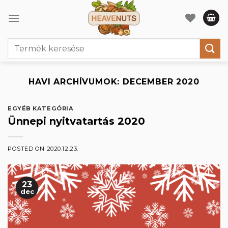
Skip
to
content
Keresés
a
következőre:
HAVI ARCHÍVUMOK:
DECEMBER 2020
EGYÉB KATEGÓRIA
Ünnepi nyitvatartás 2020
POSTED ON
2020.12.23.
23
dec