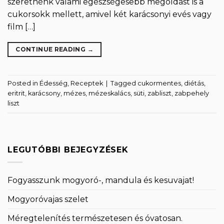
szeretnénk valami egészségesebb megoldást is a
cukorsokk mellett, amivel két karácsonyi evés vagy
film […]
CONTINUE READING
→
Posted in
Édesség
,
Receptek
|
Tagged
cukormentes
,
diétás
,
eritrit
,
karácsony
,
mézes
,
mézeskalács
,
süti
,
zabliszt
,
zabpehely
liszt
LEGUTÓBBI BEJEGYZÉSEK
Fogyasszunk mogyoró-, mandula és kesuvajat!
Mogyoróvajas szelet
Méregtelenítés természetesen és óvatosan.