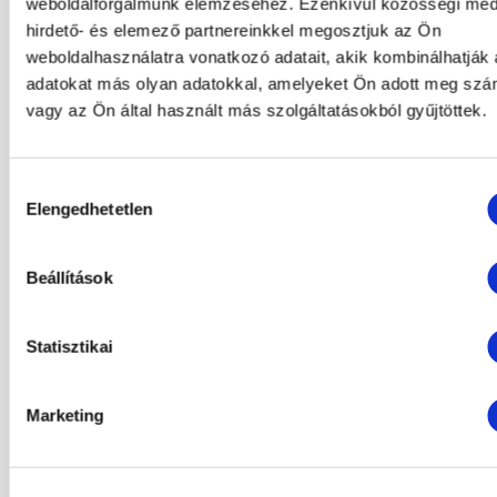
weboldalforgalmunk elemzéséhez. Ezenkívül közösségi méd
USA-beli szerverére kerülnek és
hirdető- és elemező partnereinkkel megosztjuk az Ön
tárolódnak. Az IP-anonimizálás weboldali
weboldalhasználatra vonatkozó adatait, akik kombinálhatják
aktiválásával a Google a Felhasználó IP-
adatokat más olyan adatokkal, amelyeket Ön adott meg sz
címét az Európai Unió tagállamain belül
vagy az Ön által használt más szolgáltatásokból gyűjtöttek.
vagy az Európai Gazdasági Térségről
szóló megállapodásban részes más
államokban előzőleg megrövidíti.
Hozzájárulás
Elengedhetetlen
kiválasztása
A teljes IP-címnek a Google USA-ban
lévő szerverére történő továbbítására és
Beállítások
ottani lerövidítésére csak kivételes
esetekben kerül sor. Eme weboldal
üzemeltetőjének megbízásából a
Statisztikai
Google ezeket az információkat arra
fogja használni, hogy kiértékelje, hogyan
Marketing
használta a Felhasználó a honlapot,
továbbá, hogy a weboldal
üzemeltetőjének a honlap aktivitásával