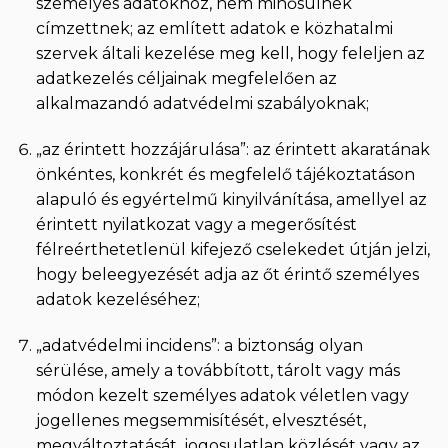
személyes adatokhoz, nem minősülnek
címzettnek; az említett adatok e közhatalmi
szervek általi kezelése meg kell, hogy feleljen az
adatkezelés céljainak megfelelően az
alkalmazandó adatvédelmi szabályoknak;
„az érintett hozzájárulása”: az érintett akaratának
önkéntes, konkrét és megfelelő tájékoztatáson
alapuló és egyértelmű kinyilvánítása, amellyel az
érintett nyilatkozat vagy a megerősítést
félreérthetetlenül kifejező cselekedet útján jelzi,
hogy beleegyezését adja az őt érintő személyes
adatok kezeléséhez;
„adatvédelmi incidens”: a biztonság olyan
sérülése, amely a továbbított, tárolt vagy más
módon kezelt személyes adatok véletlen vagy
jogellenes megsemmisítését, elvesztését,
megváltoztatását, jogosulatlan közlését vagy az