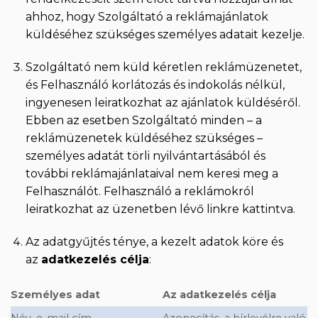
ahhoz, hogy Szolgáltató a reklámajánlatok
küldéséhez szükséges személyes adatait kezelje.
Szolgáltató nem küld kéretlen reklámüzenetet,
és Felhasználó korlátozás és indokolás nélkül,
ingyenesen leiratkozhat az ajánlatok küldéséről.
Ebben az esetben Szolgáltató minden – a
reklámüzenetek küldéséhez szükséges –
személyes adatát törli nyilvántartásából és
további reklámajánlataival nem keresi meg a
Felhasználót. Felhasználó a reklámokról
leiratkozhat az üzenetben lévő linkre kattintva.
Az adatgyűjtés ténye, a kezelt adatok köre és
az
adatkezelés célja
:
Személyes adat
Az adatkezelés célja
Név, e-mail cím.
Azonosítás, a hírlevélre való