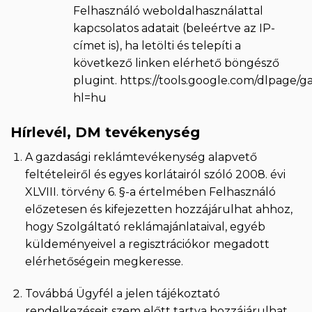
Felhasználó weboldalhasználattal
kapcsolatos adatait (beleértve az IP-
címet is), ha letölti és telepíti a
következő linken elérhető böngésző
plugint.
https://tools.google.com/dlpage/
hl=hu
Hírlevél, DM tevékenység
A gazdasági reklámtevékenység alapvető
feltételeiről és egyes korlátairól szóló 2008. évi
XLVIII. törvény 6. §-a értelmében Felhasználó
előzetesen és kifejezetten hozzájárulhat ahhoz,
hogy Szolgáltató reklámajánlataival, egyéb
küldeményeivel a regisztrációkor megadott
elérhetőségein megkeresse.
Továbbá Ügyfél a jelen tájékoztató
rendelkezéseit szem előtt tartva hozzájárulhat