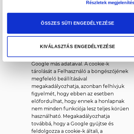
Részletek megjeleníté
összefüggő jelentéseket készítsen,
valamint, hogy a weboldal- és az
internethasználattal kapcsolatos további
ÖSSZES SÜTI ENGEDÉLYEZÉSE
szolgáltatásokat teljesítsen.
A Google Analytics keretein belül a
KIVÁLASZTÁS ENGEDÉLYEZÉSE
Felhasználó böngészője által
továbbított IP-címet nem vezeti össze a
Google más adataival. A cookie-k
tárolását a Felhasználó a böngészőjének
megfelelő beállításával
megakadályozhatja, azonban felhívjuk
figyelmét, hogy ebben az esetben
előfordulhat, hogy ennek a honlapnak
nem minden funkciója lesz teljes körűen
használható. Megakadályozhatja
továbbá, hogy a Google gyűjtse és
feldolgozza a cookie-k általi, a