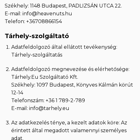
Székhely: 1148 Budapest, PADLIZSÁN UTCA 22.
E-mail:
info@heavenuts.hu
Telefon: +36708866154
Tárhely-szolgáltató
Adatfeldolgozó által ellátott tevékenység:
Tárhely-szolgáltatás
Adatfeldolgozó megnevezése és elérhetősége:
Tárhely.Eu Szolgáltató Kft.
Székhely: 1097 Budapest, Könyves Kálmán körút
12-14
Telefonszám: +36 1 789-2-789
E-mail:
info@tarhely.eu
Az adatkezelés ténye, a kezelt adatok köre: Az
érintett által megadott valamennyi személyes
adat.