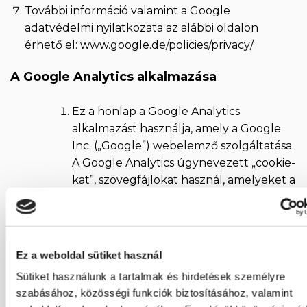
További információ valamint a Google
adatvédelmi nyilatkozata az alábbi oldalon
érhető el:
www.google.de/policies/privacy/
A Google Analytics alkalmazása
Ez a honlap a Google Analytics
alkalmazást használja, amely a Google
Inc. („Google”) webelemző szolgáltatása.
A Google Analytics úgynevezett „cookie-
kat”, szövegfájlokat használ, amelyeket a
számítógépére mentenek, így elősegítik
Felhasználó által látogatott weblap
használatának elemzését.
Ez a weboldal sütiket használ
A Felhasználó által használt weboldallal
Sütiket használunk a tartalmak és hirdetések személyre
kapcsolatos cookie-kkal létrehozott
szabásához, közösségi funkciók biztosításához, valamint
információk rendszerint a Google egyik