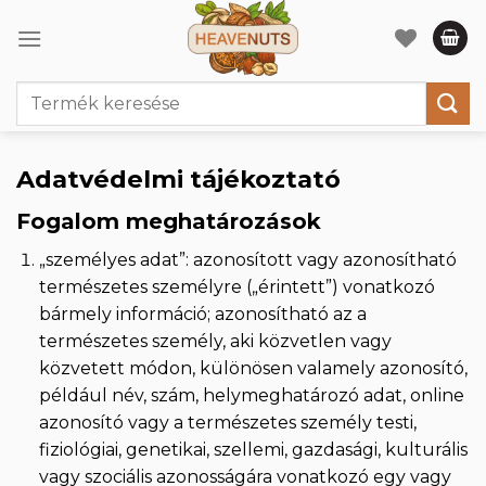
Skip
to
content
Keresés
a
következőre:
Adatvédelmi tájékoztató
Fogalom meghatározások
„személyes adat”: azonosított vagy azonosítható
természetes személyre („érintett”) vonatkozó
bármely információ; azonosítható az a
természetes személy, aki közvetlen vagy
közvetett módon, különösen valamely azonosító,
például név, szám, helymeghatározó adat, online
azonosító vagy a természetes személy testi,
fiziológiai, genetikai, szellemi, gazdasági, kulturális
vagy szociális azonosságára vonatkozó egy vagy