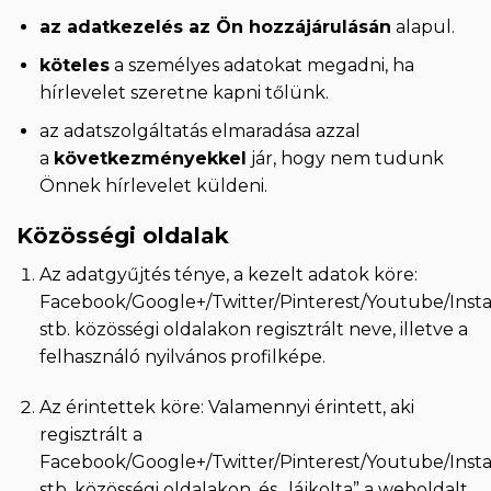
az adatkezelés az Ön hozzájárulásán
alapul.
köteles
a személyes adatokat megadni, ha
hírlevelet szeretne kapni tőlünk.
az adatszolgáltatás elmaradása azzal
a
következményekkel
jár, hogy nem tudunk
Önnek hírlevelet küldeni.
Közösségi oldalak
Az adatgyűjtés ténye, a kezelt adatok köre:
Facebook/Google+/Twitter/Pinterest/Youtube/Inst
stb. közösségi oldalakon regisztrált neve, illetve a
felhasználó nyilvános profilképe.
Az érintettek köre: Valamennyi érintett, aki
regisztrált a
Facebook/Google+/Twitter/Pinterest/Youtube/Inst
stb. közösségi oldalakon, és „lájkolta” a weboldalt.