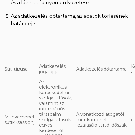
és a látogatók nyomon követése.
Az adatkezelés időtartama, az adatok törlésének
határideje:
Adatkezelés
K
Süti típusa
Adatkezelésidőtartama
jogalapja
a
Az
elektronikus
kereskedelmi
szolgáltatások,
valamint az
információs
társadalmi
A vonatkozólátogatói
Munkamenet
szolgáltatások
munkamenet
c
sütik (session)
egyes
lezárásáig tartó időszak
kérdéseiről