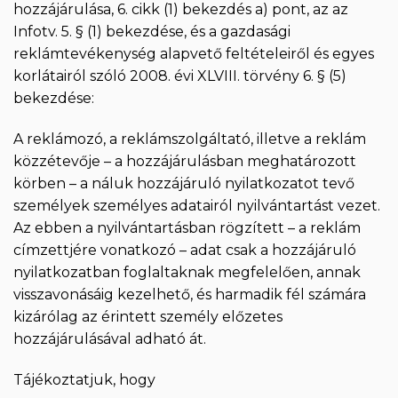
hozzájárulása, 6. cikk (1) bekezdés a) pont, az az
Infotv. 5. § (1) bekezdése, és a gazdasági
reklámtevékenység alapvető feltételeiről és egyes
korlátairól szóló 2008. évi XLVIII. törvény 6. § (5)
bekezdése:
A reklámozó, a reklámszolgáltató, illetve a reklám
közzétevője – a hozzájárulásban meghatározott
körben – a náluk hozzájáruló nyilatkozatot tevő
személyek személyes adatairól nyilvántartást vezet.
Az ebben a nyilvántartásban rögzített – a reklám
címzettjére vonatkozó – adat csak a hozzájáruló
nyilatkozatban foglaltaknak megfelelően, annak
visszavonásáig kezelhető, és harmadik fél számára
kizárólag az érintett személy előzetes
hozzájárulásával adható át.
Tájékoztatjuk, hogy