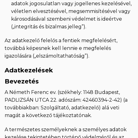
adatok jogosulatlan vagy jogellenes kezelésével,
véletlen elvesztésével, megsemmisítésével vagy
károsodásával szembeni védelmet is ideértve
(„integritás és bizalmas jelleg”).
Az adatkezelő felelős a fentiek megfelelésért,
továbbá képesnek kell lennie e megfelelés
igazolására („elszámoltathatóság”).
Adatkezelések
Bevezetés
A Németh Ferenc ev. (székhely: 1148 Budapest,
PADLIZSÁN UTCA 22. adószám: 42460394-2-42) (a
továbbiakban: Szolgáltató, adatkezelő) alá veti
magát a következő tájékoztatónak.
A természetes személyeknek a személyes adatok
kezelése tekintetében történő védelméről és az