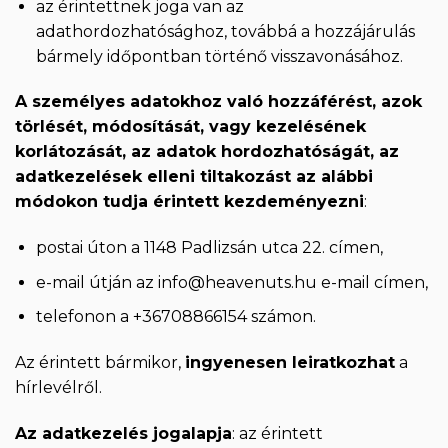
az érintettnek joga van az
adathordozhatósághoz, továbbá a hozzájárulás
bármely időpontban történő visszavonásához.
A személyes adatokhoz való hozzáférést, azok
törlését, módosítását, vagy kezelésének
korlátozását, az adatok hordozhatóságát, az
adatkezelések elleni tiltakozást az alábbi
módokon tudja érintett kezdeményezni
:
postai úton a 1148 Padlizsán utca 22. címen,
e-mail útján az
info@heavenuts.hu
e-mail címen,
telefonon a +36708866154 számon.
Az érintett bármikor,
ingyenesen leiratkozhat
a
hírlevélről.
Az adatkezelés jogalapja
: az érintett