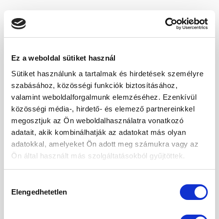
price
price
price
price
was:
is:
was:
is:
1
1
2
1
990 Ft.
090 Ft.
750 Ft.
990 Ft.
-23%
-25%
Ez a weboldal sütiket használ
Kedvencekhez
Kedvencekhez
Sütiket használunk a tartalmak és hirdetések személyre
szabásához, közösségi funkciók biztosításához,
valamint weboldalforgalmunk elemzéséhez. Ezenkívül
közösségi média-, hirdető- és elemező partnereinkkel
megosztjuk az Ön weboldalhasználatra vonatkozó
MOGYORÓKRÉMEK
LISZTEK
Földimogyorókrém 500g
Zabpehely liszt 1000g
adatait, akik kombinálhatják az adatokat más olyan
Original
Current
Original
Current
2 170
Ft
1 679
Ft
1 330
Ft
997
Ft
adatokkal, amelyeket Ön adott meg számukra vagy az
price
price
price
price
was:
is:
was:
is:
Ön által használt más szolgáltatásokból gyűjtöttek.
2
1
1
997 Ft.
170 Ft.
679 Ft.
330 Ft.
Hozzájárulás
-33%
-20%
Elengedhetetlen
kiválasztása
Kedvencekhez
Kedvencekhez