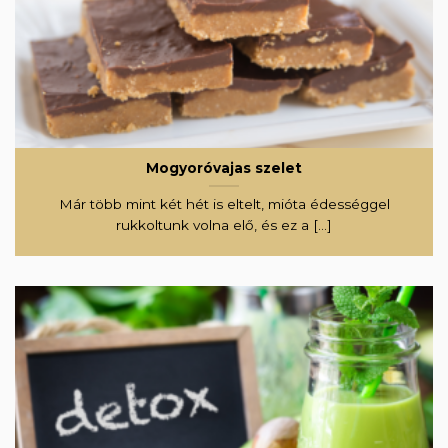
Mogyoróvajas szelet
Már több mint két hét is eltelt, mióta édességgel
rukkoltunk volna elő, és ez a [...]