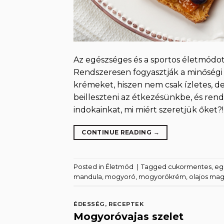
Az egészséges és a sportos életmódot
Rendszeresen fogyasztják a minőségi
krémeket, hiszen nem csak ízletes, 
beilleszteni az étkezésünkbe, és re
indokainkat, mi miért szeretjük őket?!
CONTINUE READING
→
Posted in
Életmód
|
Tagged
cukormentes
,
eg
mandula
,
mogyoró
,
mogyorókrém
,
olajos ma
ÉDESSÉG
,
RECEPTEK
Mogyoróvajas szelet