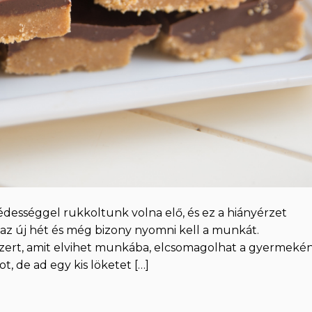
a édességgel rukkoltunk volna elő, és ez a hiányérzet
 az új hét és még bizony nyomni kell a munkát.
zert, amit elvihet munkába, elcsomagolhat a gyermeké
t, de ad egy kis löketet […]