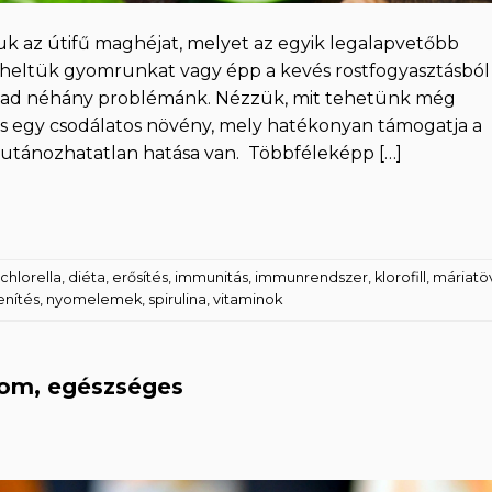
 az útifű maghéjat, melyet az egyik legalapvetőbb
erheltük gyomrunkat vagy épp a kevés rostfogyasztásból
akad néhány problémánk. Nézzük, mit tehetünk még
is egy csodálatos növény, mely hatékonyan támogatja a
 utánozhatatlan hatása van. Többféleképp […]
chlorella
,
diéta
,
erősítés
,
immunitás
,
immunrendszer
,
klorofill
,
máriatöv
nítés
,
nyomelemek
,
spirulina
,
vitaminok
inom, egészséges