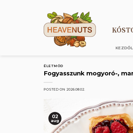
Skip
to
content
KÓST
KEZDŐ
ÉLETMÓD
Fogyasszunk mogyoró-, man
POSTED ON
2026.08.02.
02
aug