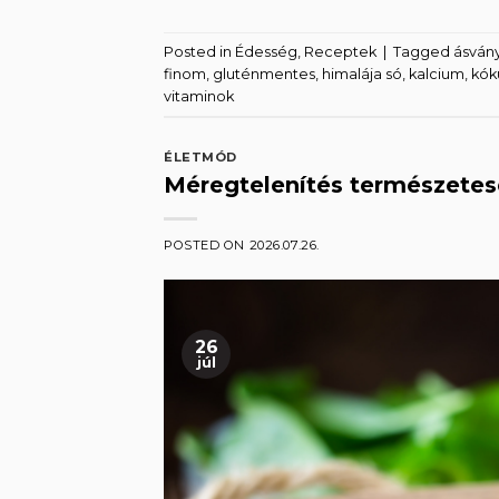
Posted in
Édesség
,
Receptek
|
Tagged
ásván
finom
,
gluténmentes
,
himalája só
,
kalcium
,
kók
vitaminok
ÉLETMÓD
Méregtelenítés természetes
POSTED ON
2026.07.26.
26
júl