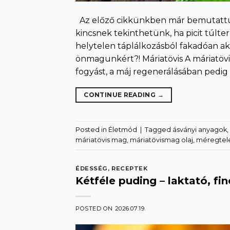
Az előző cikkünkben már bemutattuk
kincsnek tekinthetünk, ha picit túlt
helytelen táplálkozásból fakadóan 
önmagunkért?! Máriatövis A máriatöv
fogyást, a máj regenerálásában pedig
CONTINUE READING
→
Posted in
Életmód
|
Tagged
ásványi anyagok
,
máriatövis mag
,
máriatövismag olaj
,
méregtele
ÉDESSÉG
,
RECEPTEK
Kétféle puding – laktató, f
POSTED ON
2026.07.19.