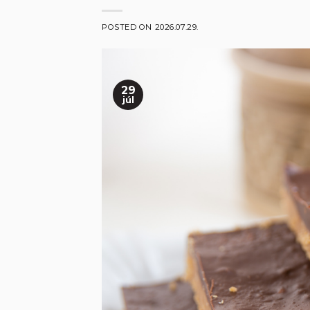
POSTED ON
2026.07.29.
29
júl