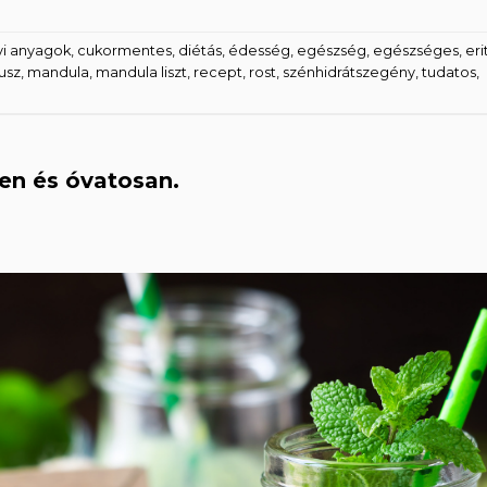
yi anyagok
,
cukormentes
,
diétás
,
édesség
,
egészség
,
egészséges
,
erit
usz
,
mandula
,
mandula liszt
,
recept
,
rost
,
szénhidrátszegény
,
tudatos
,
en és óvatosan.