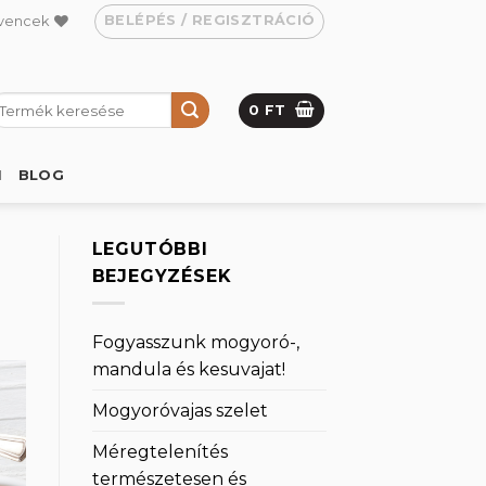
BELÉPÉS / REGISZTRÁCIÓ
vencek
eresés
0
FT
övetkezőre:
M
BLOG
LEGUTÓBBI
BEJEGYZÉSEK
Fogyasszunk mogyoró-,
mandula és kesuvajat!
Mogyoróvajas szelet
Méregtelenítés
természetesen és