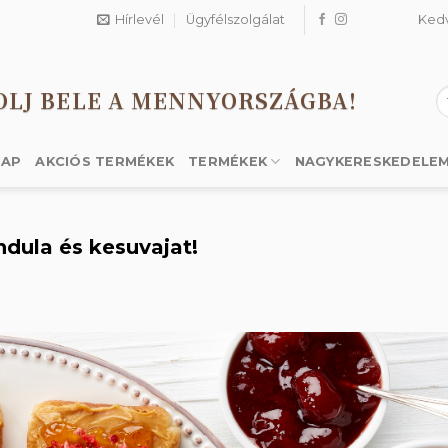
Hírlevél
Ügyfélszolgálat
Ked
OLJ BELE A MENNYORSZÁGBA!
K
a
k
LAP
AKCIÓS TERMÉKEK
TERMÉKEK
NAGYKERESKEDELE
dula és kesuvajat!