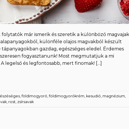
 folytatók már ismerik és szeretik a különböző magvajak
 alapanyagokból, különféle olajos magvakból készült
de tápanyagokban gazdag, egészséges eledel. Érdemes
ndszeresen fogyasztanunk! Most megmutatjuk a mi
 A legelső és legfontosabb, mert finomak! […]
észéséges
,
földimogyoró
,
földimogyorókrém
,
kesudió
,
magnézium
,
gvak
,
rost
,
zsírsavak