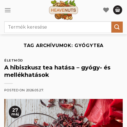
Skip
to
content
Keresés
a
következőre:
TAG ARCHÍVUMOK:
GYÓGYTEA
ÉLETMÓD
A hibiszkusz tea hatása – gyógy- és
mellékhatások
POSTED ON
2026.05.27.
27
máj