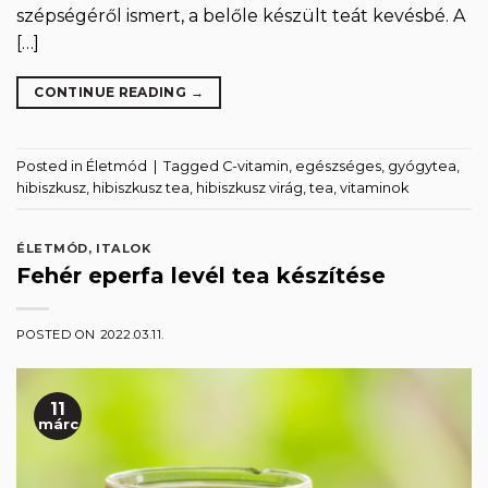
szépségéről ismert, a belőle készült teát kevésbé. A
[…]
CONTINUE READING
→
Posted in
Életmód
|
Tagged
C-vitamin
,
egészséges
,
gyógytea
,
hibiszkusz
,
hibiszkusz tea
,
hibiszkusz virág
,
tea
,
vitaminok
ÉLETMÓD
,
ITALOK
Fehér eperfa levél tea készítése
POSTED ON
2022.03.11.
11
márc