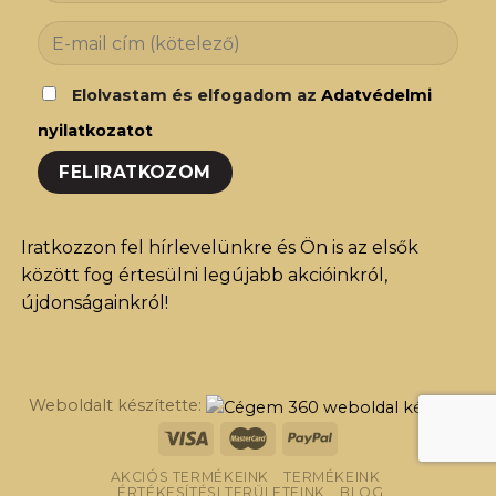
Elolvastam és elfogadom az
Adatvédelmi
nyilatkozatot
Iratkozzon fel hírlevelünkre és Ön is az elsők
között fog értesülni legújabb akcióinkról,
újdonságainkról!
Weboldalt készítette:
AKCIÓS TERMÉKEINK
TERMÉKEINK
ÉRTÉKESÍTÉSI TERÜLETEINK
BLOG