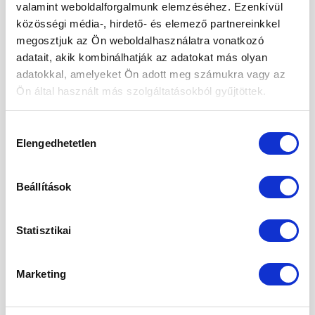
valamint weboldalforgalmunk elemzéséhez. Ezenkívül
2025. november
közösségi média-, hirdető- és elemező partnereinkkel
megosztjuk az Ön weboldalhasználatra vonatkozó
2025. október
adatait, akik kombinálhatják az adatokat más olyan
2025. szeptember
adatokkal, amelyeket Ön adott meg számukra vagy az
Ön által használt más szolgáltatásokból gyűjtöttek.
2025. augusztus
2025. május
Hozzájárulás
Elengedhetetlen
kiválasztása
2025. április
2025. március
Beállítások
2025. február
2025. január
Statisztikai
2024. november
Marketing
2024. október
2024. szeptember