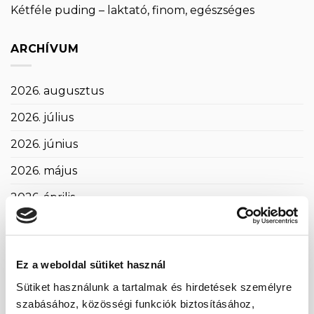
Kétféle puding – laktató, finom, egészséges
ARCHÍVUM
2026. augusztus
2026. július
2026. június
2026. május
2026. április
2026. március
2026. február
Ez a weboldal sütiket használ
2026. január
Sütiket használunk a tartalmak és hirdetések személyre
2025. december
szabásához, közösségi funkciók biztosításához,