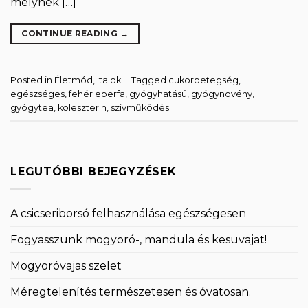
melynek […]
CONTINUE READING
→
Posted in
Életmód
,
Italok
|
Tagged
cukorbetegség
,
egészséges
,
fehér eperfa
,
gyógyhatású
,
gyógynövény
,
gyógytea
,
koleszterin
,
szívműködés
LEGUTÓBBI BEJEGYZÉSEK
A csicseriborsó felhasználása egészségesen
Fogyasszunk mogyoró-, mandula és kesuvajat!
Mogyoróvajas szelet
Méregtelenítés természetesen és óvatosan.