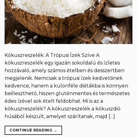
Kókuszreszelék: A Trópusi Ízek Szíve A
kókuszreszelék egy igazán sokoldalú és ízletes
hozzávaló, amely számos ételben és desszertben
megjelenik. Nemcsak a trópusi ízek kedvelőinek
kedvence, hanem a különféle diétákba is könnyen
beilleszthető, hiszen gluténmentes és természetes
édes ízével sok ételt feldobhat. Mi is az a
kókuszreszelék? A kókuszreszelék a kókuszdió
húsából készült, amelyet szárítanak, majd […]
CONTINUE READING
→