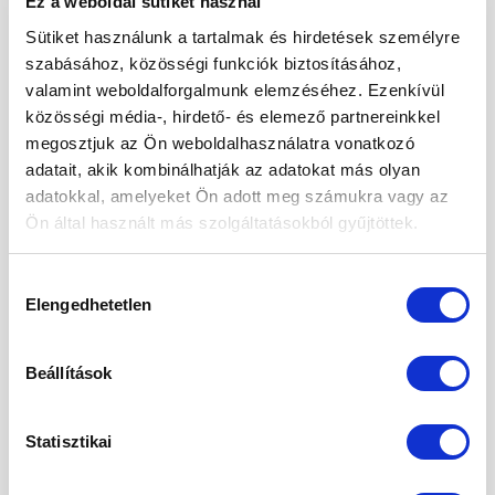
Ez a weboldal sütiket használ
ÉDESSÉG
,
RECEPTEK
Sütiket használunk a tartalmak és hirdetések személyre
Lisztmentes mákos-citromos
szabásához, közösségi funkciók biztosításához,
sütemény – gyors, friss, édes,
valamint weboldalforgalmunk elemzéséhez. Ezenkívül
egészséges
közösségi média-, hirdető- és elemező partnereinkkel
megosztjuk az Ön weboldalhasználatra vonatkozó
POSTED ON
2025.03.01.
adatait, akik kombinálhatják az adatokat más olyan
adatokkal, amelyeket Ön adott meg számukra vagy az
Ön által használt más szolgáltatásokból gyűjtöttek.
01
márc
Hozzájárulás
Elengedhetetlen
kiválasztása
Beállítások
Statisztikai