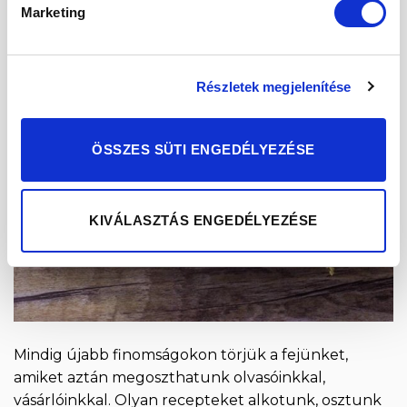
Marketing
Részletek megjelenítése
ÖSSZES SÜTI ENGEDÉLYEZÉSE
KIVÁLASZTÁS ENGEDÉLYEZÉSE
Mindig újabb finomságokon törjük a fejünket,
amiket aztán megoszthatunk olvasóinkkal,
vásárlóinkkal. Olyan recepteket alkotunk, osztunk