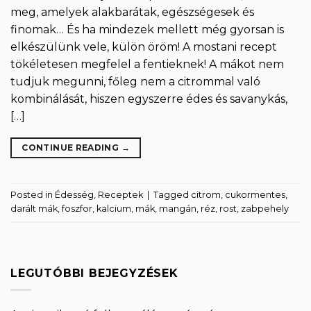
meg, amelyek alakbarátak, egészségesek és
finomak… És ha mindezek mellett még gyorsan is
elkészülünk vele, külön öröm! A mostani recept
tökéletesen megfelel a fentieknek! A mákot nem
tudjuk megunni, főleg nem a citrommal való
kombinálását, hiszen egyszerre édes és savanykás,
[…]
CONTINUE READING
→
Posted in
Édesség
,
Receptek
|
Tagged
citrom
,
cukormentes
,
darált mák
,
foszfor
,
kalcium
,
mák
,
mangán
,
réz
,
rost
,
zabpehely
LEGUTÓBBI BEJEGYZÉSEK