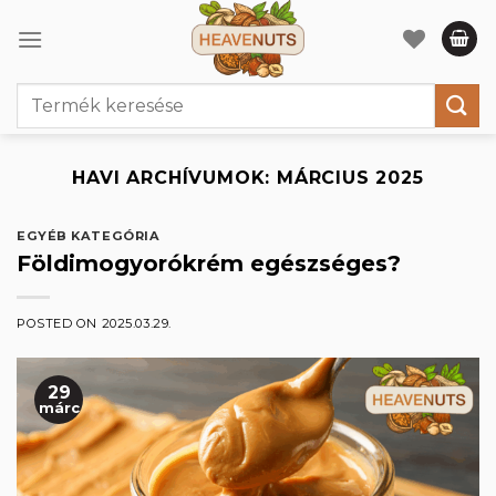
Skip
to
content
Keresés
a
következőre:
HAVI ARCHÍVUMOK:
MÁRCIUS 2025
EGYÉB KATEGÓRIA
Földimogyorókrém egészséges?
POSTED ON
2025.03.29.
29
márc