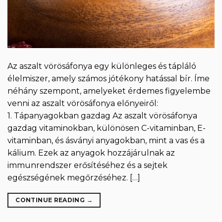
Az aszalt vörösáfonya egy különleges és tápláló
élelmiszer, amely számos jótékony hatással bír. Íme
néhány szempont, amelyeket érdemes figyelembe
venni az aszalt vörösáfonya előnyeiről:
1. Tápanyagokban gazdag Az aszalt vörösáfonya
gazdag vitaminokban, különösen C-vitaminban, E-
vitaminban, és ásványi anyagokban, mint a vas és a
kálium. Ezek az anyagok hozzájárulnak az
immunrendszer erősítéséhez és a sejtek
egészségének megőrzéséhez. […]
CONTINUE READING
→