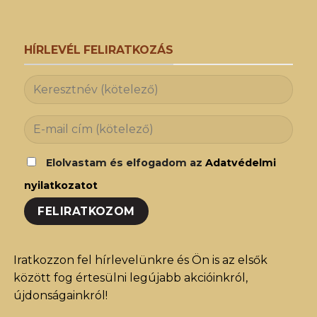
HÍRLEVÉL FELIRATKOZÁS
Elolvastam és elfogadom az
Adatvédelmi
nyilatkozatot
Iratkozzon fel hírlevelünkre és Ön is az elsők
között fog értesülni legújabb akcióinkról,
újdonságainkról!