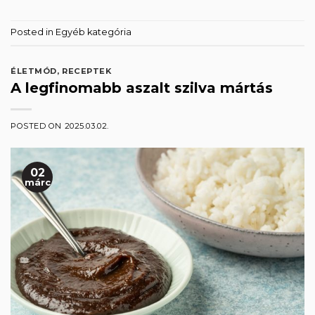
Posted in
Egyéb kategória
ÉLETMÓD
,
RECEPTEK
A legfinomabb aszalt szilva mártás
POSTED ON
2025.03.02.
02
márc