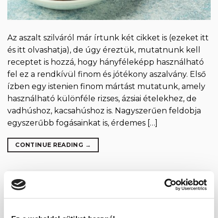
Az aszalt szilváról már írtunk két cikket is (ezeket itt
és itt olvashatja), de úgy éreztük, mutatnunk kell
receptet is hozzá, hogy hányféleképp használható
fel ez a rendkívül finom és jótékony aszalvány. Első
ízben egy istenien finom mártást mutatunk, amely
használható különféle rizses, ázsiai ételekhez, de
vadhúshoz, kacsahúshoz is. Nagyszerűen feldobja
egyszerűbb fogásainkat is, érdemes […]
CONTINUE READING
→
Posted in
Életmód
,
Receptek
|
Tagged
ásványi anyagok
,
aszalt
szilva
,
aszalt szilva mártás
,
egészséges
,
rost
,
szilva
,
szósz
,
vitaminok