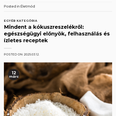
Posted in
Életmód
EGYÉB KATEGÓRIA
Mindent a kókuszreszelékről:
egészségügyi előnyök, felhasználás és
ízletes receptek
POSTED ON
2025.03.12.
12
márc