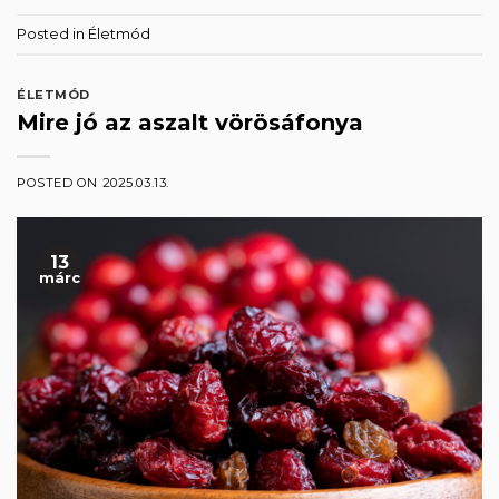
Posted in
Életmód
ÉLETMÓD
Mire jó az aszalt vörösáfonya
POSTED ON
2025.03.13.
13
márc