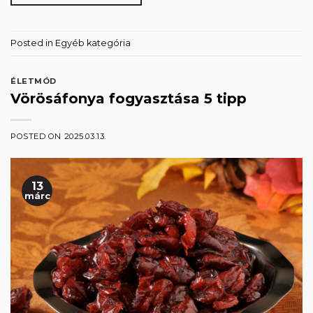
Posted in
Egyéb kategória
ÉLETMÓD
Vörösáfonya fogyasztása 5 tipp
POSTED ON
2025.03.13.
13
márc