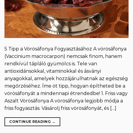
5 Tipp a Vörösáfonya Fogyasztásához A vörösáfonya
(Vaccinium macrocarpon) nemcsak finom, hanem
rendkívül tápláló gyümölcs is. Tele van
antioxidánsokkal, vitaminokkal és ásványi
anyagokkal, amelyek hozzájárulhatnak az egészség
megőrzéséhez. Íme öt tipp, hogyan építheted be a
vörösáfonyát a mindennapi étrendedbe! 1. Friss vagy
Aszalt Vörösáfonya A vörösáfonya legjobb módja a
friss fogyasztás. Vásárolj friss vörösáfonyát, és […]
CONTINUE READING
→