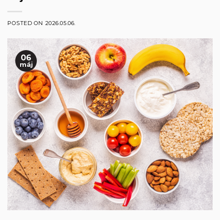
POSTED ON
2026.05.06.
06
máj