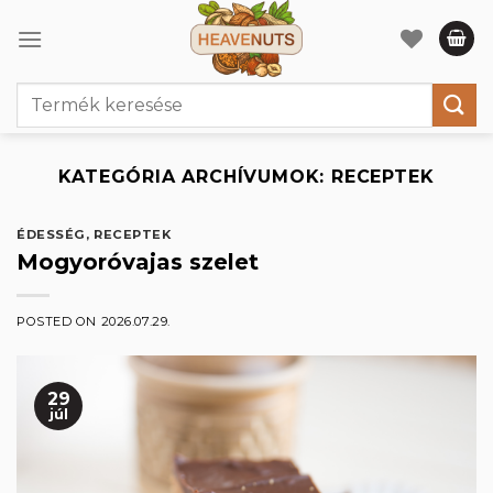
Skip
to
content
Keresés
a
következőre:
KATEGÓRIA ARCHÍVUMOK:
RECEPTEK
ÉDESSÉG
,
RECEPTEK
Mogyoróvajas szelet
POSTED ON
2026.07.29.
29
júl