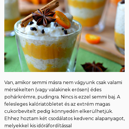
Van, amikor semmi másra nem vágyunk csak valami
mérsékelten (vagy valakinek erősen) édes
pohárkrémre, pudingra. Nincs is ezzel semmi baj. A
felesleges kalóriatöbletet és az extrém magas
cukorbevitelt pedig könnyedén elkerülhetjük.
Ehhez hoztam két csodálatos kedvenc alapanyagot,
melyekkel kis időráfordítással