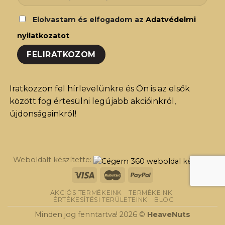
Elolvastam és elfogadom az
Adatvédelmi
nyilatkozatot
Iratkozzon fel hírlevelünkre és Ön is az elsők
között fog értesülni legújabb akcióinkról,
újdonságainkról!
Weboldalt készítette:
AKCIÓS TERMÉKEINK
TERMÉKEINK
ÉRTÉKESÍTÉSI TERÜLETEINK
BLOG
Minden jog fenntartva! 2026 ©
HeaveNuts