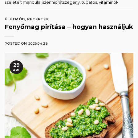
szeletelt mandula
,
szénhidrátszegény
,
tudatos
,
vitaminok
ÉLETMÓD
,
RECEPTEK
Fenyőmag pirítása – hogyan használjuk
POSTED ON
2026.04.29.
29
ápr