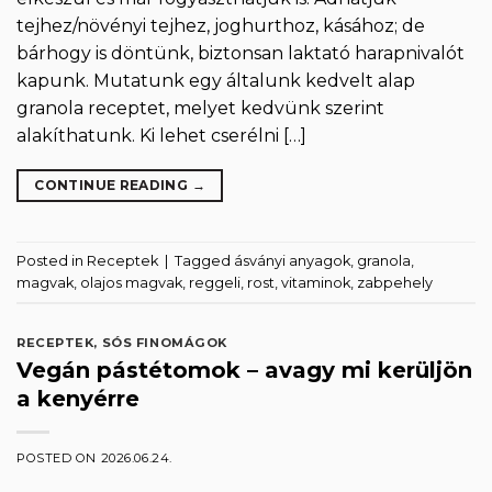
tejhez/növényi tejhez, joghurthoz, kásához; de
bárhogy is döntünk, biztonsan laktató harapnivalót
kapunk. Mutatunk egy általunk kedvelt alap
granola receptet, melyet kedvünk szerint
alakíthatunk. Ki lehet cserélni […]
CONTINUE READING
→
Posted in
Receptek
|
Tagged
ásványi anyagok
,
granola
,
magvak
,
olajos magvak
,
reggeli
,
rost
,
vitaminok
,
zabpehely
RECEPTEK
,
SÓS FINOMÁGOK
Vegán pástétomok – avagy mi kerüljön
a kenyérre
POSTED ON
2026.06.24.