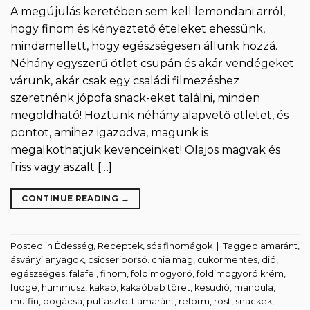
A megújulás keretében sem kell lemondani arról,
hogy finom és kényeztető ételeket ehessünk,
mindamellett, hogy egészségesen állunk hozzá.
Néhány egyszerű ötlet csupán és akár vendégeket
várunk, akár csak egy családi filmezéshez
szeretnénk jópofa snack-eket találni, minden
megoldható! Hoztunk néhány alapvető ötletet, és
pontot, amihez igazodva, magunk is
megalkothatjuk kevenceinket! Olajos magvak és
friss vagy aszalt […]
CONTINUE READING
→
Posted in
Édesség
,
Receptek
,
sós finomágok
|
Tagged
amaránt
,
ásványi anyagok
,
csicseriborsó. chia mag
,
cukormentes
,
dió
,
egészséges
,
falafel
,
finom
,
földimogyoró
,
földimogyoró krém
,
fudge
,
hummusz
,
kakaó
,
kakaóbab töret
,
kesudió
,
mandula
,
muffin
,
pogácsa
,
puffasztott amaránt
,
reform
,
rost
,
snackek
,