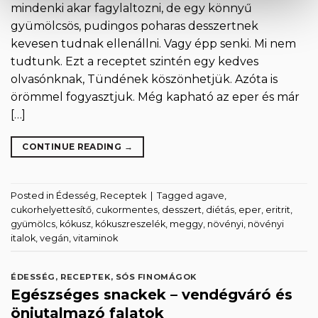
mindenki akar fagylaltozni, de egy könnyű
gyümölcsös, pudingos poharas desszertnek
kevesen tudnak ellenállni. Vagy épp senki. Mi nem
tudtunk. Ezt a receptet szintén egy kedves
olvasónknak, Tündének köszönhetjük. Azóta is
örömmel fogyasztjuk. Még kapható az eper és már
[…]
CONTINUE READING
→
Posted in
Édesség
,
Receptek
|
Tagged
agave
,
cukorhelyettesítő
,
cukormentes
,
desszert
,
diétás
,
eper
,
eritrit
,
gyümölcs
,
kókusz
,
kókuszreszelék
,
meggy
,
növényi
,
növényi
italok
,
vegán
,
vitaminok
ÉDESSÉG
,
RECEPTEK
,
SÓS FINOMÁGOK
Egészséges snackek – vendégváró és
önjutalmazó falatok