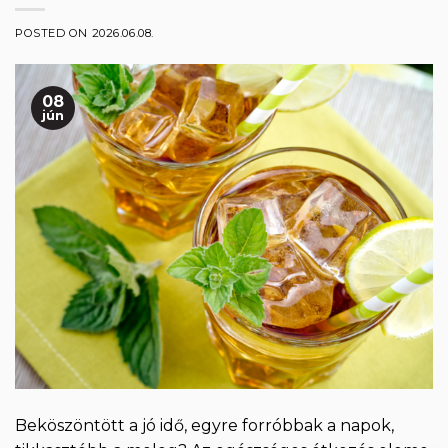
POSTED ON
2026.06.08.
08
jún
Beköszöntött a jó idő, egyre forróbbak a napok,