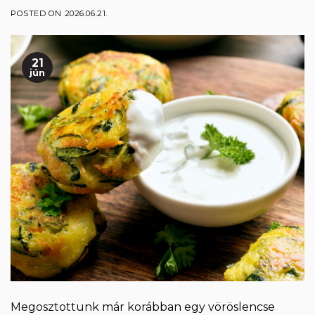
POSTED ON
2026.06.21.
21
jún
Megosztottunk már korábban egy vöröslencse