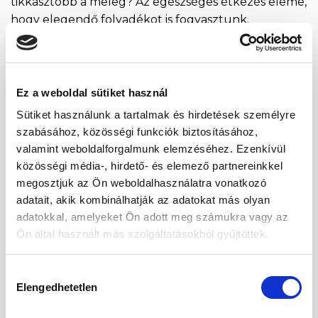
tikkasztóbb a meleg? Az egészséges étkezés eleme,
hogy elegendő folyadékot is fogyasztunk.
Elsősorban tiszta vizet, emellett zöld, fehér vagy
valamilyen gyógyhatással bíró teát, folyadékot is. A
melegben pedig mi esne az egyik legjobban, mint
egy nagy pohár jeges tea? Na de nem ám a bolti,
Ez a weboldal sütiket használ
hanem amit […]
Sütiket használunk a tartalmak és hirdetések személyre
szabásához, közösségi funkciók biztosításához,
CONTINUE READING
→
valamint weboldalforgalmunk elemzéséhez. Ezenkívül
közösségi média-, hirdető- és elemező partnereinkkel
megosztjuk az Ön weboldalhasználatra vonatkozó
Posted in
Életmód
,
Receptek
|
Tagged
ásványi anyagok
,
C-
adatait, akik kombinálhatják az adatokat más olyan
vitamin
,
egészséges
,
frissítő
,
hibiszkusz
,
hibiszkusz tea
,
hibiszkusz
adatokkal, amelyeket Ön adott meg számukra vagy az
virág
,
hibiszkuszvirág tea
,
ice tea
,
ital
,
jeges tea
,
nyár
,
vitaminok
Ön által használt más szolgáltatásokból gyűjtöttek.
ÉDESSÉG
,
RECEPTEK
Epres – meggyes pohárkrém
Hozzájárulás
Elengedhetetlen
kiválasztása
POSTED ON
2026.05.14.