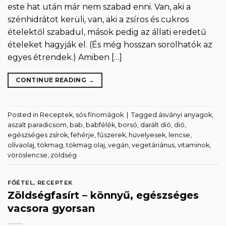
este hat után már nem szabad enni. Van, aki a
szénhidrátot kerüli, van, aki a zsíros és cukros
ételektől szabadul, mások pedig az állati eredetű
ételeket hagyják el. (És még hosszan sorolhatók az
egyes étrendek.) Amiben […]
CONTINUE READING
→
Posted in
Receptek
,
sós finomágok
|
Tagged
ásványi anyagok
,
aszalt paradicsom
,
bab
,
babfélék
,
borsó
,
darált dió
,
dió
,
egészséges zsírok
,
fehérje
,
fűszerek
,
hüvelyesek
,
lencse
,
olívaolaj
,
tökmag
,
tökmag olaj
,
vegán
,
vegetáriánus
,
vitaminok
,
vöröslencse
,
zöldség
FŐÉTEL
,
RECEPTEK
Zöldségfasírt – könnyű, egészséges
vacsora gyorsan