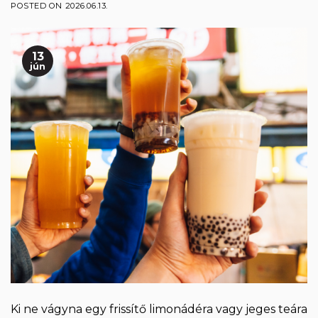
POSTED ON
2026.06.13.
13
jún
Ki ne vágyna egy frissítő limonádéra vagy jeges teára