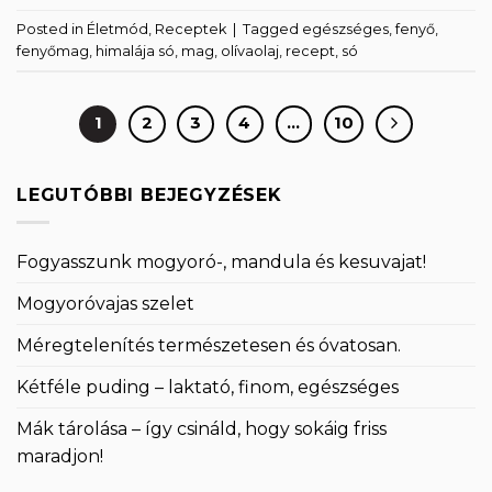
Posted in
Életmód
,
Receptek
|
Tagged
egészséges
,
fenyő
,
fenyőmag
,
himalája só
,
mag
,
olívaolaj
,
recept
,
só
1
2
3
4
…
10
LEGUTÓBBI BEJEGYZÉSEK
Fogyasszunk mogyoró-, mandula és kesuvajat!
Mogyoróvajas szelet
Méregtelenítés természetesen és óvatosan.
Kétféle puding – laktató, finom, egészséges
Mák tárolása – így csináld, hogy sokáig friss
maradjon!