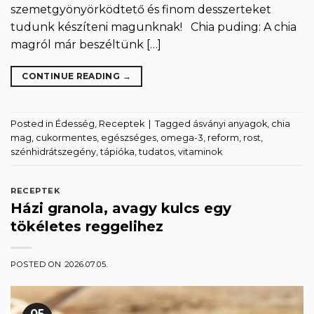
szemetgyönyörködtető és finom desszerteket
tudunk készíteni magunknak! Chia puding: A chia
magról már beszéltünk […]
CONTINUE READING
→
Posted in
Édesség
,
Receptek
|
Tagged
ásványi anyagok
,
chia
mag
,
cukormentes
,
egészséges
,
omega-3
,
reform
,
rost
,
szénhidrátszegény
,
tápióka
,
tudatos
,
vitaminok
RECEPTEK
Házi granola, avagy kulcs egy
tökéletes reggelihez
POSTED ON
2026.07.05.
05