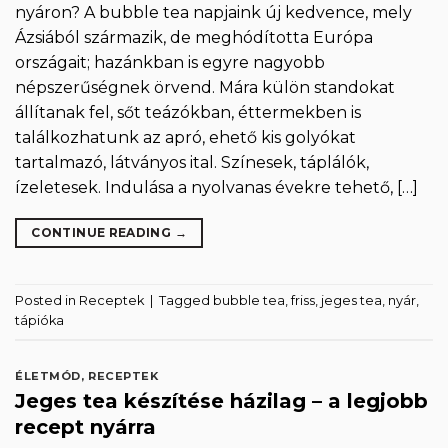
nyáron? A bubble tea napjaink új kedvence, mely
Ázsiából származik, de meghódította Európa
országait; hazánkban is egyre nagyobb
népszerűségnek örvend. Mára külön standokat
állítanak fel, sőt teázókban, éttermekben is
találkozhatunk az apró, ehető kis golyókat
tartalmazó, látványos ital. Színesek, táplálók,
ízeletesek. Indulása a nyolvanas évekre tehető, […]
CONTINUE READING
→
Posted in
Receptek
|
Tagged
bubble tea
,
friss
,
jeges tea
,
nyár
,
tápióka
ÉLETMÓD
,
RECEPTEK
Jeges tea készítése házilag – a legjobb
recept nyárra