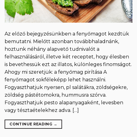
Az előző bejegyzésünkben a fenyőmagot kezdtük
bemutatni. Mielőtt azonban továbbhaladnánk,
hoztunk néhány alapvető tudnivalót a
felhasználásáról, illetve két receptet, hogy élesben
is bevethessük ezt az illatos, különleges finomságot.
Ahogy mi szeretjük: a fenyőmag pirítása A
fenyőmagot sokféleképp lehet használni.
Fogyaszthatjuk nyersen, pl salátákra, zöldségekre,
zöldség pástétomokra, hummusra szórva.
Fogyaszthatjuk pesto alapanyagaként, levesben
vagy tésztaételekhez adva. […]
CONTINUE READING
→