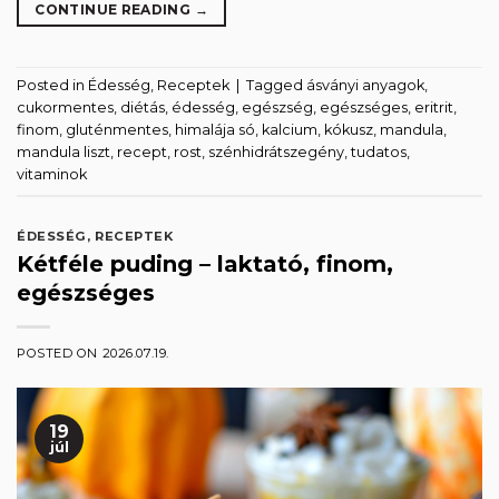
CONTINUE READING
→
Posted in
Édesség
,
Receptek
|
Tagged
ásványi anyagok
,
cukormentes
,
diétás
,
édesség
,
egészség
,
egészséges
,
eritrit
,
finom
,
gluténmentes
,
himalája só
,
kalcium
,
kókusz
,
mandula
,
mandula liszt
,
recept
,
rost
,
szénhidrátszegény
,
tudatos
,
vitaminok
ÉDESSÉG
,
RECEPTEK
Kétféle puding – laktató, finom,
egészséges
POSTED ON
2026.07.19.
19
júl