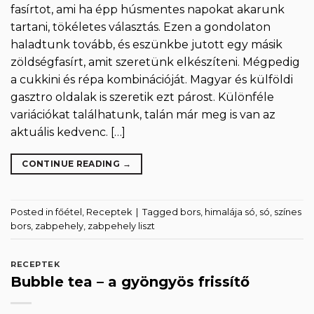
fasírtot, ami ha épp húsmentes napokat akarunk
tartani, tökéletes választás. Ezen a gondolaton
haladtunk tovább, és eszünkbe jutott egy másik
zöldségfasírt, amit szeretünk elkészíteni. Mégpedig
a cukkini és répa kombinációját. Magyar és külföldi
gasztro oldalak is szeretik ezt párost. Különféle
variációkat találhatunk, talán már meg is van az
aktuális kedvenc. […]
CONTINUE READING
→
Posted in
főétel
,
Receptek
|
Tagged
bors
,
himalája só
,
só
,
színes
bors
,
zabpehely
,
zabpehely liszt
RECEPTEK
Bubble tea – a gyöngyös frissítő