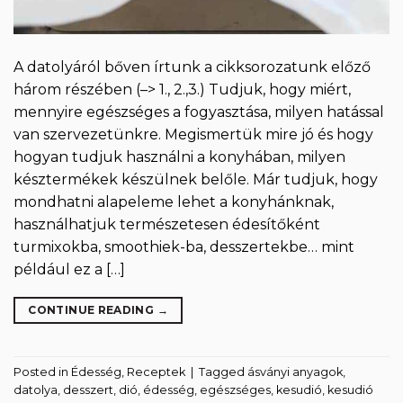
A datolyáról bőven írtunk a cikksorozatunk előző
három részében (–> 1., 2.,3.) Tudjuk, hogy miért,
mennyire egészséges a fogyasztása, milyen hatással
van szervezetünkre. Megismertük mire jó és hogy
hogyan tudjuk használni a konyhában, milyen
késztermékek készülnek belőle. Már tudjuk, hogy
mondhatni alapeleme lehet a konyhánknak,
használhatjuk természetesen édesítőként
turmixokba, smoothiek-ba, desszertekbe… mint
például ez a […]
CONTINUE READING
→
Posted in
Édesség
,
Receptek
|
Tagged
ásványi anyagok
,
datolya
,
desszert
,
dió
,
édesség
,
egészséges
,
kesudió
,
kesudió