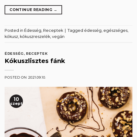
CONTINUE READING
→
Posted in
Édesség
,
Receptek
|
Tagged
édesség
,
egészséges
,
kókusz
,
kókuszreszelék
,
vegán
ÉDESSÉG
,
RECEPTEK
Kókuszlisztes fánk
POSTED ON
2021.09.10.
10
szept