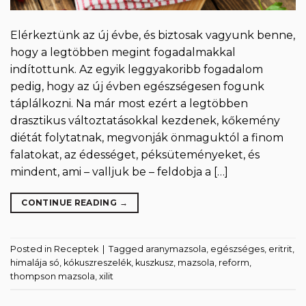
Elérkeztünk az új évbe, és biztosak vagyunk benne,
hogy a legtöbben megint fogadalmakkal
indítottunk. Az egyik leggyakoribb fogadalom
pedig, hogy az új évben egészségesen fogunk
táplálkozni. Na már most ezért a legtöbben
drasztikus változtatásokkal kezdenek, kőkemény
diétát folytatnak, megvonják önmaguktól a finom
falatokat, az édességet, péksüteményeket, és
mindent, ami – valljuk be – feldobja a […]
CONTINUE READING
→
Posted in
Receptek
|
Tagged
aranymazsola
,
egészséges
,
eritrit
,
himalája só
,
kókuszreszelék
,
kuszkusz
,
mazsola
,
reform
,
thompson mazsola
,
xilit