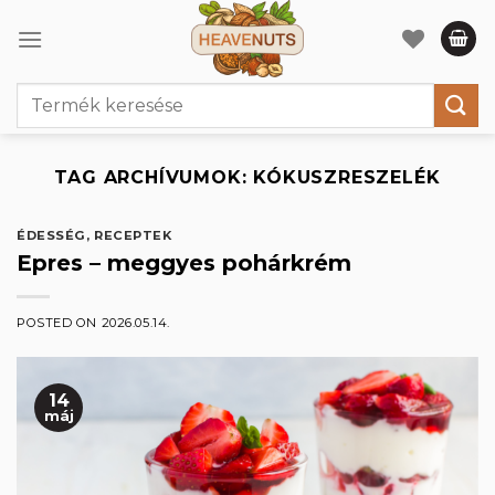
Skip
to
content
Keresés
a
következőre:
TAG ARCHÍVUMOK:
KÓKUSZRESZELÉK
ÉDESSÉG
,
RECEPTEK
Epres – meggyes pohárkrém
POSTED ON
2026.05.14.
14
máj