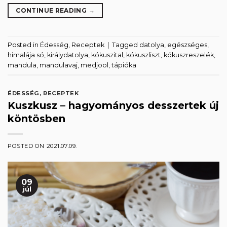
CONTINUE READING
→
Posted in
Édesség
,
Receptek
|
Tagged
datolya
,
egészséges
,
himalája só
,
királydatolya
,
kókuszital
,
kókuszliszt
,
kókuszreszelék
,
mandula
,
mandulavaj
,
medjool
,
tápióka
ÉDESSÉG
,
RECEPTEK
Kuszkusz – hagyományos desszertek új
köntösben
POSTED ON
2021.07.09.
09
júl