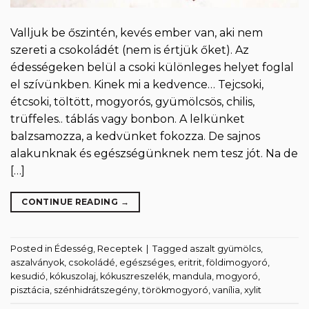
Valljuk be őszintén, kevés ember van, aki nem
szereti a csokoládét (nem is értjük őket). Az
édességeken belül a csoki különleges helyet foglal
el szívünkben. Kinek mi a kedvence… Tejcsoki,
étcsoki, töltött, mogyorós, gyümölcsös, chilis,
trüffeles.. táblás vagy bonbon. A lelkünket
balzsamozza, a kedvünket fokozza. De sajnos
alakunknak és egészségünknek nem tesz jót. Na de
[…]
CONTINUE READING
→
Posted in
Édesség
,
Receptek
|
Tagged
aszalt gyümölcs
,
aszalványok
,
csokoládé
,
egészséges
,
eritrit
,
földimogyoró
,
kesudió
,
kókuszolaj
,
kókuszreszelék
,
mandula
,
mogyoró
,
pisztácia
,
szénhidrátszegény
,
törökmogyoró
,
vanília
,
xylit