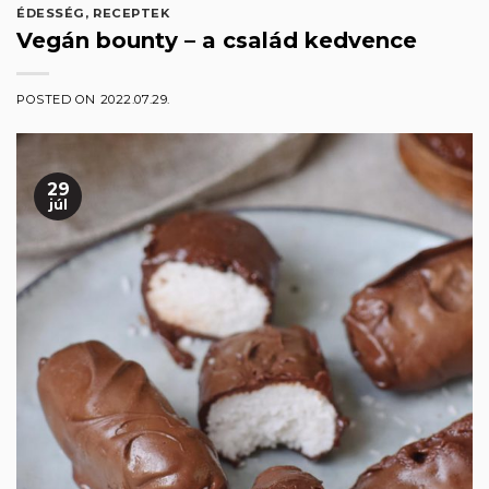
ÉDESSÉG
,
RECEPTEK
Vegán bounty – a család kedvence
POSTED ON
2022.07.29.
29
júl