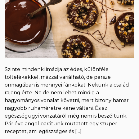
Szinte mindenki imádja az édes, különféle
töltelékekkel, mázzal variálható, de persze
önmagában is mennyei fánkokat! Nekünk a család
rajong érte. No de nem lehet mindig a
hagyományos vonalat követni, mert bizony hamar
nagyobb ruhaméretre kéne váltani. És az
egészségügyi vonzatáról még nem is beszéltünk.
Pár éve angol barátunk mutatott egy szuper
receptet, ami egészséges és […]