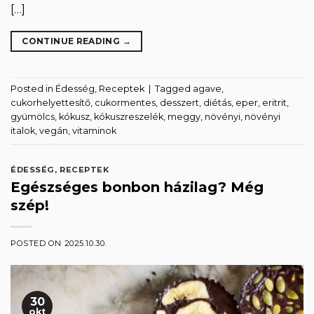
[…]
CONTINUE READING
→
Posted in
Édesség
,
Receptek
|
Tagged
agave
,
cukorhelyettesítő
,
cukormentes
,
desszert
,
diétás
,
eper
,
eritrit
,
gyümölcs
,
kókusz
,
kókuszreszelék
,
meggy
,
növényi
,
növényi
italok
,
vegán
,
vitaminok
ÉDESSÉG
,
RECEPTEK
Egészséges bonbon házilag? Még
szép!
POSTED ON
2025.10.30.
30
okt