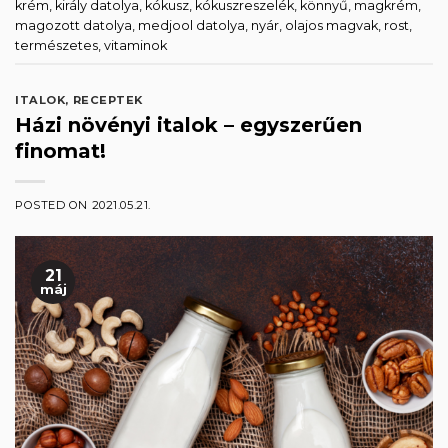
krém
,
király datolya
,
kókusz
,
kókuszreszelék
,
könnyű
,
magkrém
,
magozott datolya
,
medjool datolya
,
nyár
,
olajos magvak
,
rost
,
természetes
,
vitaminok
ITALOK
,
RECEPTEK
Házi növényi italok – egyszerűen
finomat!
POSTED ON
2021.05.21.
21
máj