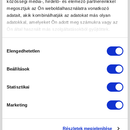
közösségi média-, hirdető- és elemező partnereinkkel
recepteket! Kuszkuszfelfújt […]
megosztjuk az Ön weboldalhasználatra vonatkozó
adatait, akik kombinálhatják az adatokat más olyan
CONTINUE READING
→
adatokkal, amelyeket Ön adott meg számukra vagy az
Ön által használt más szolgáltatásokból gyűjtöttek.
Posted in
Édesség
,
Receptek
|
Tagged
aszalt barack
,
aszalt
gyümölcsök
,
desszert
,
egészséges
,
füge
,
hagyományos
,
Hozzájárulás
kakaóbab töret
,
kókusz
,
kókusz chips
,
kókuszreszelék
,
kuszkusz
,
Elengedhetetlen
kiválasztása
növényi italok
,
rost
,
szeletelt mandula
,
vitaminok
Beállítások
ÉDESSÉG
,
RECEPTEK
Kókuszos, kesudiós, datolyás falatok
Statisztikai
POSTED ON
2021.06.29.
Marketing
29
jún
Részletek megjelenítése