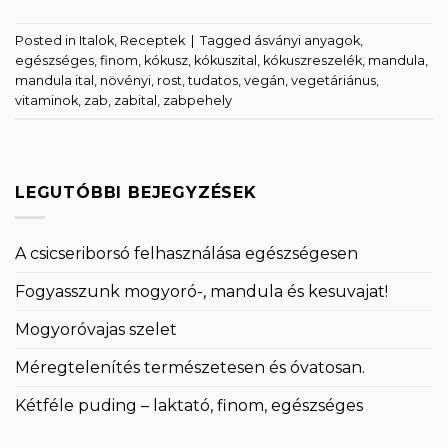
Posted in
Italok
,
Receptek
|
Tagged
ásványi anyagok
,
egészséges
,
finom
,
kókusz
,
kókuszital
,
kókuszreszelék
,
mandula
,
mandula ital
,
növényi
,
rost
,
tudatos
,
vegán
,
vegetáriánus
,
vitaminok
,
zab
,
zabital
,
zabpehely
LEGUTÓBBI BEJEGYZÉSEK
A csicseriborsó felhasználása egészségesen
Fogyasszunk mogyoró-, mandula és kesuvajat!
Mogyoróvajas szelet
Méregtelenítés természetesen és óvatosan.
Kétféle puding – laktató, finom, egészséges