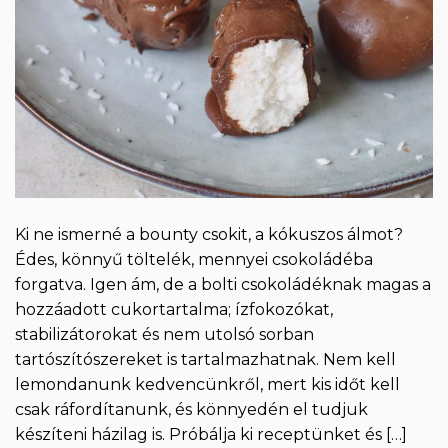
Ki ne ismerné a bounty csokit, a kókuszos álmot?
Édes, könnyű töltelék, mennyei csokoládéba
forgatva. Igen ám, de a bolti csokoládéknak magas a
hozzáadott cukortartalma; ízfokozókat,
stabilizátorokat és nem utolsó sorban
tartószítószereket is tartalmazhatnak. Nem kell
lemondanunk kedvencünkről, mert kis időt kell
csak ráfordítanunk, és könnyedén el tudjuk
készíteni házilag is. Próbálja ki receptünket és […]