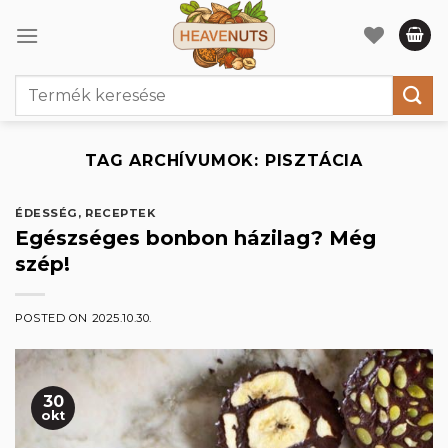
Skip
to
content
Keresés
a
következőre:
TAG ARCHÍVUMOK:
PISZTÁCIA
ÉDESSÉG
,
RECEPTEK
Egészséges bonbon házilag? Még
szép!
POSTED ON
2025.10.30.
30
okt