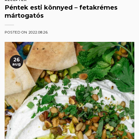
Péntek esti könnyed – fetakrémes
mártogatós
POSTED ON
2022.08.26.
26
aug