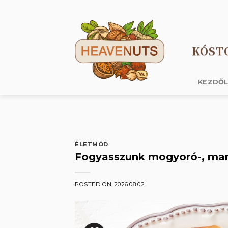
Skip
to
content
KÓST
KEZDŐ
ÉLETMÓD
Fogyasszunk mogyoró-, man
POSTED ON
2026.08.02.