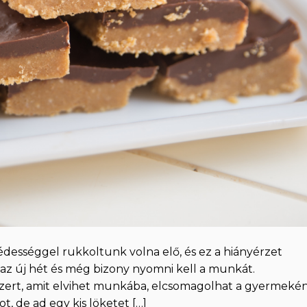
a édességgel rukkoltunk volna elő, és ez a hiányérzet
 az új hét és még bizony nyomni kell a munkát.
zert, amit elvihet munkába, elcsomagolhat a gyermeké
t, de ad egy kis löketet […]