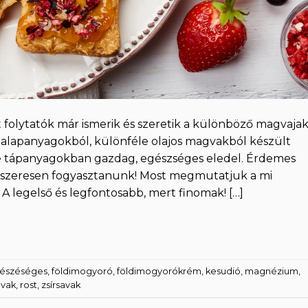
 folytatók már ismerik és szeretik a különböző magvajak
 alapanyagokból, különféle olajos magvakból készült
de tápanyagokban gazdag, egészséges eledel. Érdemes
ndszeresen fogyasztanunk! Most megmutatjuk a mi
 A legelső és legfontosabb, mert finomak! […]
észéséges
,
földimogyoró
,
földimogyorókrém
,
kesudió
,
magnézium
,
gvak
,
rost
,
zsírsavak