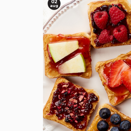
02
aug