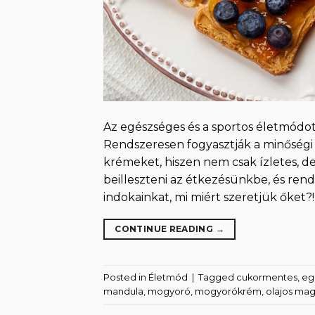
Az egészséges és a sportos életmódot
Rendszeresen fogyasztják a minőségi
krémeket, hiszen nem csak ízletes, 
beilleszteni az étkezésünkbe, és re
indokainkat, mi miért szeretjük őket?!
CONTINUE READING
→
Posted in
Életmód
|
Tagged
cukormentes
,
eg
mandula
,
mogyoró
,
mogyorókrém
,
olajos ma