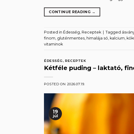
CONTINUE READING
→
Posted in
Édesség
,
Receptek
|
Tagged
ásván
finom
,
gluténmentes
,
himalája só
,
kalcium
,
kók
vitaminok
ÉDESSÉG
,
RECEPTEK
Kétféle puding – laktató, f
POSTED ON
2026.07.19.
19
júl