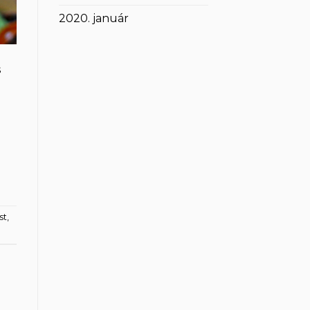
2020. január
s
st
,