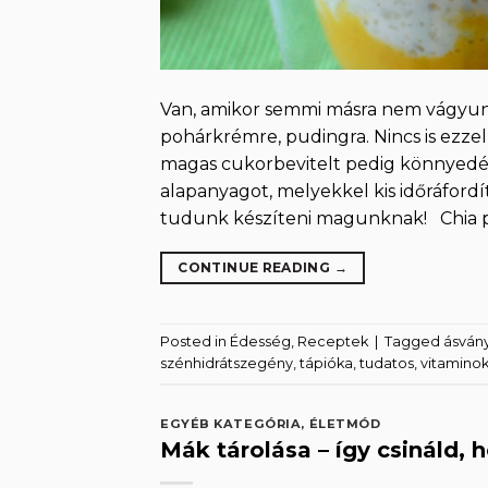
Van, amikor semmi másra nem vágyunk
pohárkrémre, pudingra. Nincs is ezzel
magas cukorbevitelt pedig könnyedé
alapanyagot, melyekkel kis időráford
tudunk készíteni magunknak! Chia pu
CONTINUE READING
→
Posted in
Édesség
,
Receptek
|
Tagged
ásván
szénhidrátszegény
,
tápióka
,
tudatos
,
vitamino
EGYÉB KATEGÓRIA
,
ÉLETMÓD
Mák tárolása – így csináld, 