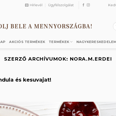
Hírlevél
Ügyfélszolgálat
Ked
OLJ BELE A MENNYORSZÁGBA!
K
a
k
LAP
AKCIÓS TERMÉKEK
TERMÉKEK
NAGYKERESKEDELE
SZERZŐ ARCHÍVUMOK:
NORA.M.ERDEI
dula és kesuvajat!