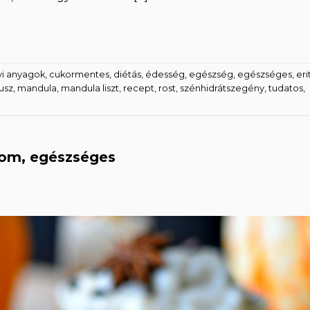
yi anyagok
,
cukormentes
,
diétás
,
édesség
,
egészség
,
egészséges
,
erit
usz
,
mandula
,
mandula liszt
,
recept
,
rost
,
szénhidrátszegény
,
tudatos
,
inom, egészséges