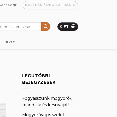
BELÉPÉS / REGISZTRÁCIÓ
vencek
eresés
0
FT
övetkezőre:
M
BLOG
LEGUTÓBBI
BEJEGYZÉSEK
Fogyasszunk mogyoró-,
mandula és kesuvajat!
Mogyoróvajas szelet