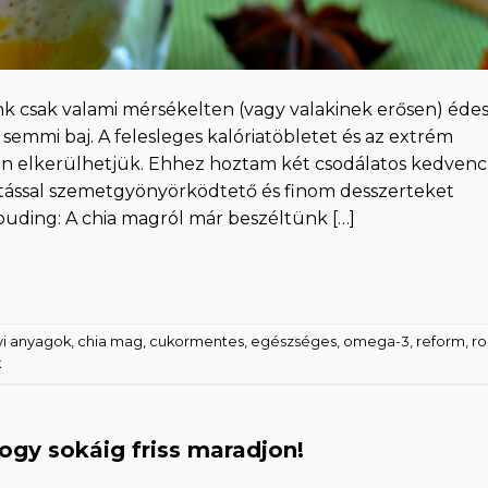
 csak valami mérsékelten (vagy valakinek erősen) éde
 semmi baj. A felesleges kalóriatöbletet és az extrém
n elkerülhetjük. Ehhez hoztam két csodálatos kedvenc
ítással szemetgyönyörködtető és finom desszerteket
ding: A chia magról már beszéltünk […]
yi anyagok
,
chia mag
,
cukormentes
,
egészséges
,
omega-3
,
reform
,
ro
k
hogy sokáig friss maradjon!