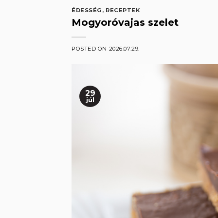
ÉDESSÉG
,
RECEPTEK
Mogyoróvajas szelet
POSTED ON
2026.07.29.
29
júl