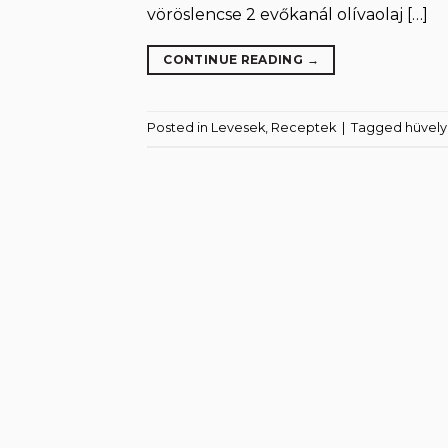
vöröslencse 2 evőkanál olívaolaj […]
CONTINUE READING
→
Posted in
Levesek
,
Receptek
|
Tagged
hüvel