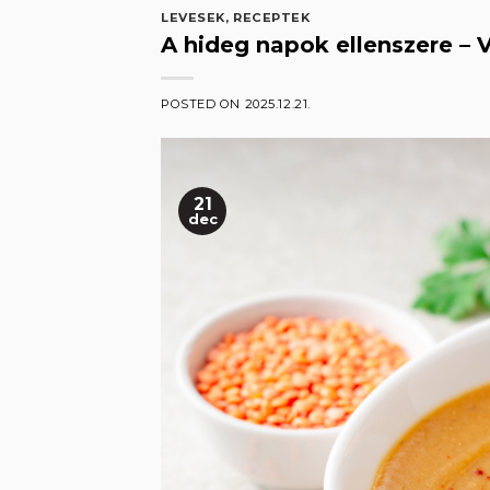
LEVESEK
,
RECEPTEK
A hideg napok ellenszere – 
POSTED ON
2025.12.21.
21
dec