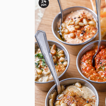
24
jún