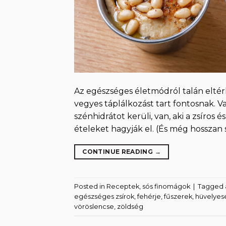
Az egészséges életmódról talán eltér
vegyes táplálkozást tart fontosnak. Van
szénhidrátot kerüli, van, aki a zsíros
ételeket hagyják el. (És még hosszan
CONTINUE READING
→
Posted in
Receptek
,
sós finomágok
|
Tagged
egészséges zsírok
,
fehérje
,
fűszerek
,
hüvelyes
vöröslencse
,
zöldség