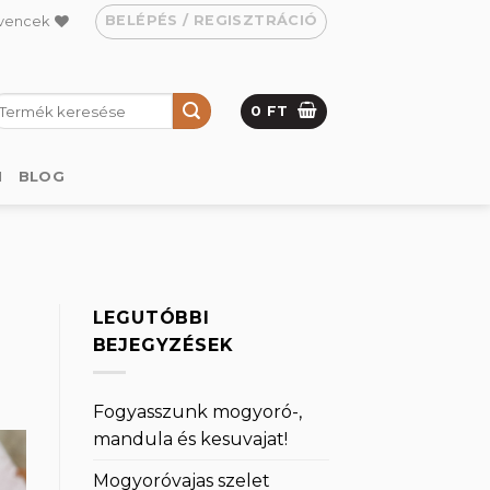
BELÉPÉS / REGISZTRÁCIÓ
vencek
eresés
0
FT
övetkezőre:
M
BLOG
LEGUTÓBBI
BEJEGYZÉSEK
Fogyasszunk mogyoró-,
mandula és kesuvajat!
Mogyoróvajas szelet