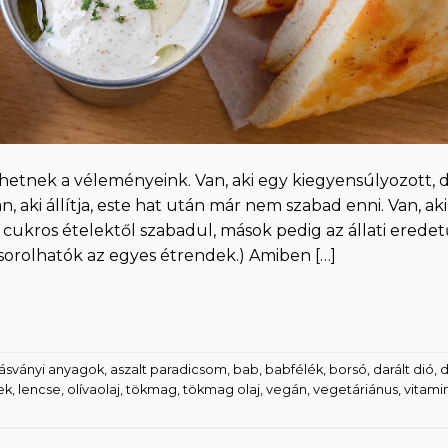
hetnek a véleményeink. Van, aki egy kiegyensúlyozott, 
, aki állítja, este hat után már nem szabad enni. Van, aki
 és cukros ételektől szabadul, mások pedig az állati erede
 sorolhatók az egyes étrendek.) Amiben […]
ásványi anyagok
,
aszalt paradicsom
,
bab
,
babfélék
,
borsó
,
darált dió
,
d
ek
,
lencse
,
olívaolaj
,
tökmag
,
tökmag olaj
,
vegán
,
vegetáriánus
,
vitami