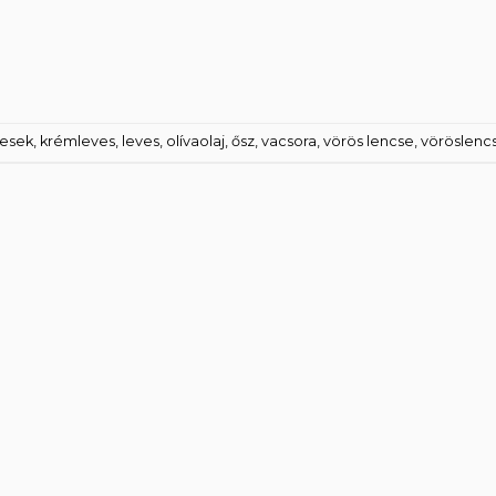
yesek
,
krémleves
,
leves
,
olívaolaj
,
ősz
,
vacsora
,
vörös lencse
,
vöröslenc