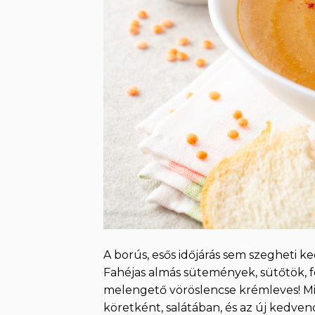
A borús, esős időjárás sem szegheti k
Fahéjas almás sütemények, sütőtök, fo
melengető vöröslencse krémleves! Mi
köretként, salátában, és az új kedve