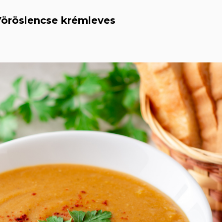
Vöröslencse krémleves