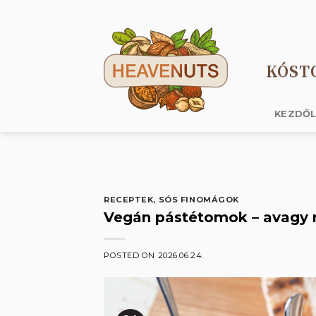
Skip
to
content
KÓST
KEZDŐ
RECEPTEK
,
SÓS FINOMÁGOK
Vegán pástétomok – avagy m
POSTED ON
2026.06.24.