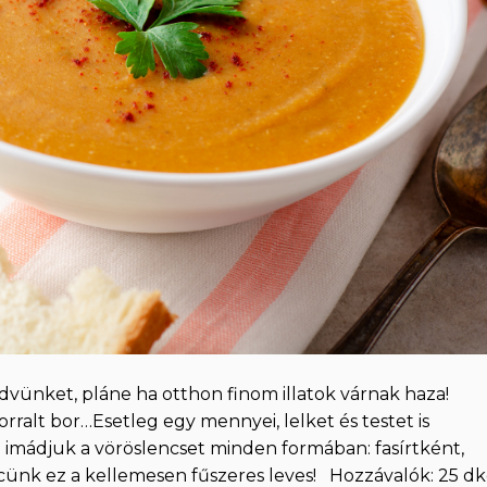
edvünket, pláne ha otthon finom illatok várnak haza!
rralt bor…Esetleg egy mennyei, lelket és testet is
 imádjuk a vöröslencset minden formában: fasírtként,
ncünk ez a kellemesen fűszeres leves! Hozzávalók: 25 d