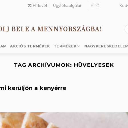
Hírlevél
Ügyfélszolgálat
Ked
OLJ BELE A MENNYORSZÁGBA!
K
a
k
LAP
AKCIÓS TERMÉKEK
TERMÉKEK
NAGYKERESKEDELE
TAG ARCHÍVUMOK:
HÜVELYESEK
i kerüljön a kenyérre