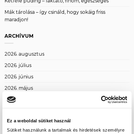
Kétféle puding – laktató, finom, egészséges
Mák tárolása – így csináld, hogy sokáig friss
maradjon!
ARCHÍVUM
2026. augusztus
2026. július
2026. június
2026. május
2026. április
2026. március
Ez a weboldal sütiket használ
2026. február
Sütiket használunk a tartalmak és hirdetések személyre
2026. január