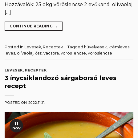
Hozzávalók: 25 dkg vöröslencse 2 evőkanál olívaolaj
[…]
CONTINUE READING
→
Posted in
Levesek
,
Receptek
|
Tagged
hüvelyesek
,
krémleves
,
leves
,
olívaolaj
,
ősz
,
vacsora
,
vörös lencse
,
vöröslencse
LEVESEK
,
RECEPTEK
3 ínycsiklandozó sárgaborsó leves
recept
POSTED ON
2022.11.11.
11
nov