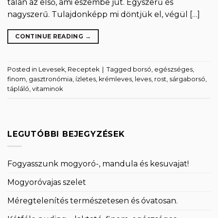
talán az első, ami eszembe jut. Egyszerű és
nagyszerű. Tulajdonképp mi döntjük el, végül […]
CONTINUE READING
→
Posted in
Levesek
,
Receptek
|
Tagged
borsó
,
egészséges
,
finom
,
gasztronómia
,
ízletes
,
krémleves
,
leves
,
rost
,
sárgaborsó
,
tápláló
,
vitaminok
LEGUTÓBBI BEJEGYZÉSEK
Fogyasszunk mogyoró-, mandula és kesuvajat!
Mogyoróvajas szelet
Méregtelenítés természetesen és óvatosan.