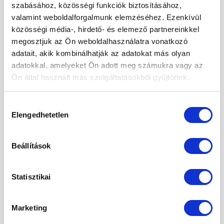
szabásához, közösségi funkciók biztosításához,
valamint weboldalforgalmunk elemzéséhez. Ezenkívül
2025. december
közösségi média-, hirdető- és elemező partnereinkkel
2025. november
megosztjuk az Ön weboldalhasználatra vonatkozó
adatait, akik kombinálhatják az adatokat más olyan
2025. október
adatokkal, amelyeket Ön adott meg számukra vagy az
2025. szeptember
Ön által használt más szolgáltatásokból gyűjtöttek.
2025. augusztus
Hozzájárulás
2025. május
Elengedhetetlen
kiválasztása
2025. április
Beállítások
2025. március
2025. február
Statisztikai
2025. január
Marketing
2024. november