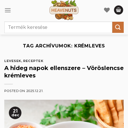
Skip
to
content
Keresés
a
következőre:
TAG ARCHÍVUMOK:
KRÉMLEVES
LEVESEK
,
RECEPTEK
A hideg napok ellenszere – Vöröslencse
krémleves
POSTED ON
2025.12.21.
21
dec