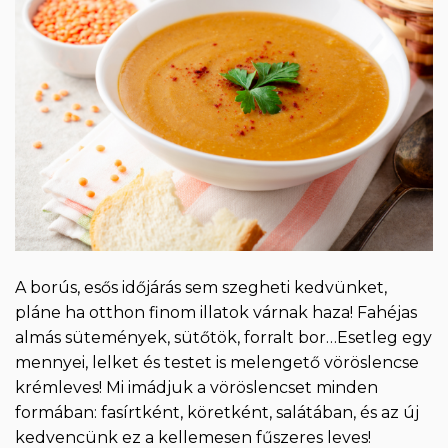
A borús, esős időjárás sem szegheti kedvünket,
pláne ha otthon finom illatok várnak haza! Fahéjas
almás sütemények, sütőtök, forralt bor…Esetleg egy
mennyei, lelket és testet is melengető vöröslencse
krémleves! Mi imádjuk a vöröslencset minden
formában: fasírtként, köretként, salátában, és az új
kedvencünk ez a kellemesen fűszeres leves!