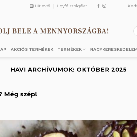
Hírlevél
Ügyfélszolgálat
Ked
OLJ BELE A MENNYORSZÁGBA!
K
a
k
LAP
AKCIÓS TERMÉKEK
TERMÉKEK
NAGYKERESKEDELE
HAVI ARCHÍVUMOK:
OKTÓBER 2025
? Még szép!