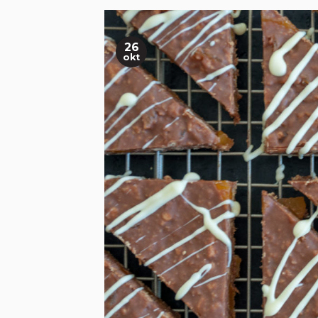
26
okt