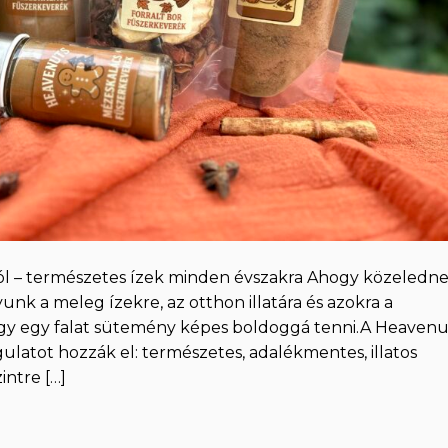
l – természetes ízek minden évszakra Ahogy közeledn
nk a meleg ízekre, az otthon illatára és azokra a
 vagy egy falat sütemény képes boldoggá tenni.A Heavenu
latot hozzák el: természetes, adalékmentes, illatos
intre […]