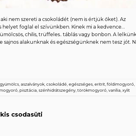
aki nem szereti a csokoládét (nem is értjük őket). Az
 helyet foglal el szívünkben. Kinek mi a kedvence…
yümölcsös, chilis, trüffeles.. táblás vagy bonbon. A lelkün
e sajnos alakunknak és egészségünknek nem tesz jót. 
t gyümölcs
,
aszalványok
,
csokoládé
,
egészséges
,
eritrit
,
földimogyoró
,
mogyoró
,
pisztácia
,
szénhidrátszegény
,
törökmogyoró
,
vanília
,
xylit
okis csodasüti