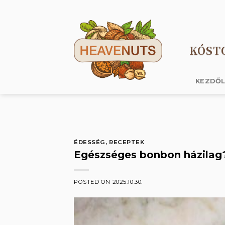
Skip
to
content
KÓST
KEZDŐ
ÉDESSÉG
,
RECEPTEK
Egészséges bonbon házilag
POSTED ON
2025.10.30.