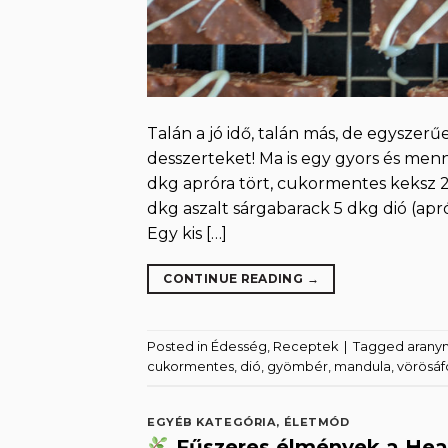
Talán a jó idő, talán más, de egysze
desszerteket! Ma is egy gyors és men
dkg apróra tört, cukormentes keksz
dkg aszalt sárgabarack 5 dkg dió (apr
Egy kis […]
CONTINUE READING
→
Posted in
Édesség
,
Receptek
|
Tagged
arany
cukormentes
,
dió
,
gyömbér
,
mandula
,
vörösáf
EGYÉB KATEGÓRIA
,
ÉLETMÓD
Fűszeres élmények a Heav