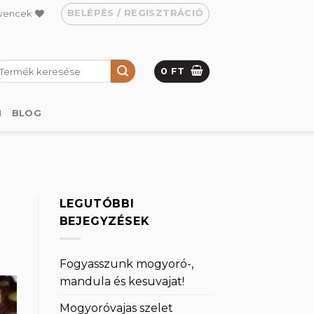
BELÉPÉS / REGISZTRÁCIÓ
vencek
eresés
0
FT
övetkezőre:
M
BLOG
LEGUTÓBBI
BEJEGYZÉSEK
Fogyasszunk mogyoró-,
mandula és kesuvajat!
Mogyoróvajas szelet