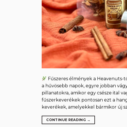
Fűszeres élmények a Heavenuts-tó
a hűvösebb napok, egyre jobban vágyu
pillanatokra, amikor egy csésze ital
fűszerkeverékek pontosan ezt a hangu
keverékek, amelyekkel bármikor új sz
CONTINUE READING
→