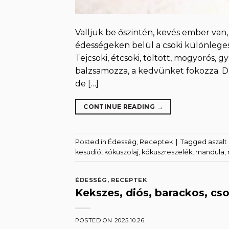
Valljuk be őszintén, kevés ember van, 
édességeken belül a csoki különleges
Tejcsoki, étcsoki, töltött, mogyorós, g
balzsamozza, a kedvünket fokozza. D
de […]
CONTINUE READING
→
Posted in
Édesség
,
Receptek
|
Tagged
aszal
kesudió
,
kókuszolaj
,
kókuszreszelék
,
mandula
,
ÉDESSÉG
,
RECEPTEK
Kekszes, diós, barackos, cs
POSTED ON
2025.10.26.