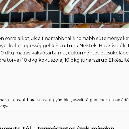
rűen sorra alkotjuk a finomabbnál finomabb süteményeket
nyei különlegességgel készültünk Nektek! Hozzávalók: 
 20 dkg magas kakaótartalmú, cukormentes étcsokoládé
óra törve) 10 dkg kókuszolaj 10 dkg juharszirup Elkészíté
mazsola
,
aszalt barack
,
aszalt gyümölcs
,
aszalt sárgabarack
,
csokoládé
onya
enuts-tól – természetes ízek minden