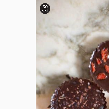
30
okt