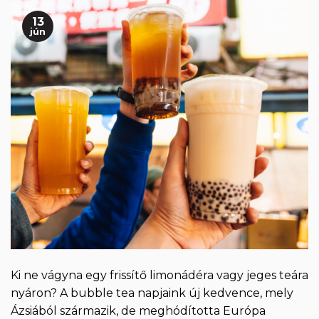
13
jún
Ki ne vágyna egy frissítő limonádéra vagy jeges teára
nyáron? A bubble tea napjaink új kedvence, mely
Ázsiából származik, de meghódította Európa