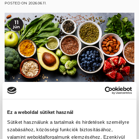
POSTED ON
2026.06.11.
11
jún
Mindig fontos, hogy szervezetünket megfelelő
tápanyagokkal lássuk el, immunrendszerünk pedig
Ez a weboldal sütiket használ
a megfelelő módon működjön. Ha nem csak finom,
de egészséges ételeket, italokat és különböző
Sütiket használunk a tartalmak és hirdetések személyre
táplálék-/étrendkiegészítőket viszünk
szabásához, közösségi funkciók biztosításához,
étkezésünkbe, a betegségek ritkábban, kevésbé
valamint weboldalforgalmunk elemzéséhez. Ezenkívül