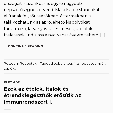
országait; hazánkban is egyre nagyobb
népszerűségnek örvend. Mára külön standokat
állítanak fel, sőt teázókban, éttermekben is
találkozhatunk az apró, ehető kis golyókat
tartalmazó, látványos ital. Színesek, táplálók,
ízeletesek. Indulása a nyolvanas évekre tehető, […]
CONTINUE READING
→
Posted in
Receptek
|
Tagged
bubble tea
,
friss
,
jeges tea
,
nyár
,
tápióka
ÉLETMÓD
Ezek az ételek, italok és
étrendkiegészítők erősítik az
immunrendszert I.