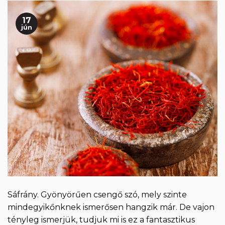
17
jún
Sáfrány. Gyönyörűen csengő szó, mely szinte
mindegyikőnknek ismerősen hangzik már. De vajon
tényleg ismerjük, tudjuk mi is ez a fantasztikus