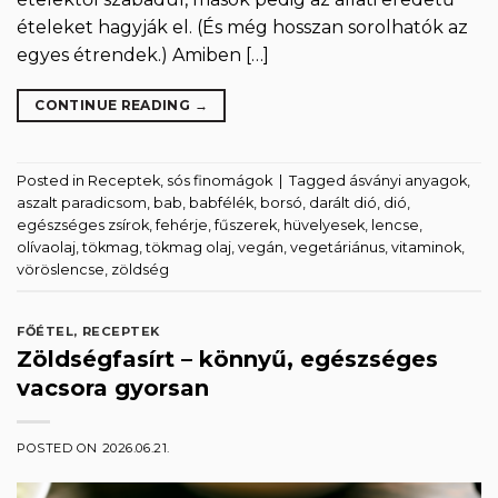
ételeket hagyják el. (És még hosszan sorolhatók az
egyes étrendek.) Amiben […]
CONTINUE READING
→
Posted in
Receptek
,
sós finomágok
|
Tagged
ásványi anyagok
,
aszalt paradicsom
,
bab
,
babfélék
,
borsó
,
darált dió
,
dió
,
egészséges zsírok
,
fehérje
,
fűszerek
,
hüvelyesek
,
lencse
,
olívaolaj
,
tökmag
,
tökmag olaj
,
vegán
,
vegetáriánus
,
vitaminok
,
vöröslencse
,
zöldség
FŐÉTEL
,
RECEPTEK
Zöldségfasírt – könnyű, egészséges
vacsora gyorsan
POSTED ON
2026.06.21.