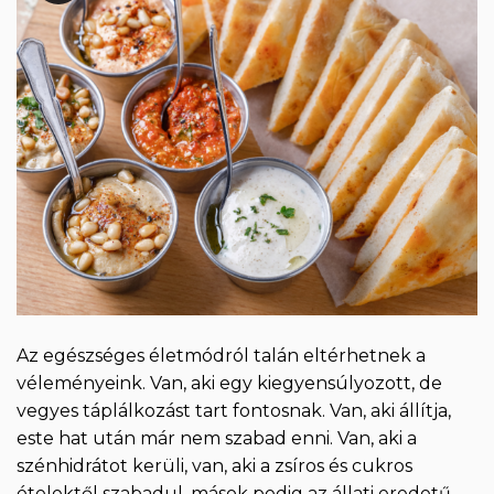
Az egészséges életmódról talán eltérhetnek a
véleményeink. Van, aki egy kiegyensúlyozott, de
vegyes táplálkozást tart fontosnak. Van, aki állítja,
este hat után már nem szabad enni. Van, aki a
szénhidrátot kerüli, van, aki a zsíros és cukros
ételektől szabadul, mások pedig az állati eredetű