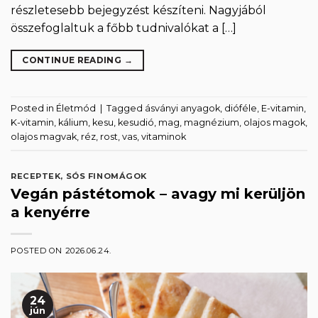
részletesebb bejegyzést készíteni. Nagyjából
összefoglaltuk a főbb tudnivalókat a […]
CONTINUE READING
→
Posted in
Életmód
|
Tagged
ásványi anyagok
,
dióféle
,
E-vitamin
,
K-vitamin
,
kálium
,
kesu
,
kesudió
,
mag
,
magnézium
,
olajos magok
,
olajos magvak
,
réz
,
rost
,
vas
,
vitaminok
RECEPTEK
,
SÓS FINOMÁGOK
Vegán pástétomok – avagy mi kerüljön
a kenyérre
POSTED ON
2026.06.24.
24
jún