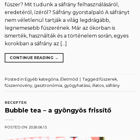
fűszer? Mit tudunk a sáfrány felhasználásáról,
eredetéről, ízéről? Sáfrány gyorstalpaló A sáfrányt
nem véletlenül tartják a világ legdrágább,
legnemesebb fűszerének. Már az ókorban is
ismerték, használták és a történelem során, egyes
korokban a sáfrány az […]
CONTINUE READING
→
Posted in
Egyéb kategória
,
Életmód
|
Tagged
fűszerek
,
fűszernövény
,
gasztronómia
,
gyógyhatású
,
illatos
,
sáfrány
RECEPTEK
Bubble tea – a gyöngyös frissítő
POSTED ON
2026.06.13.