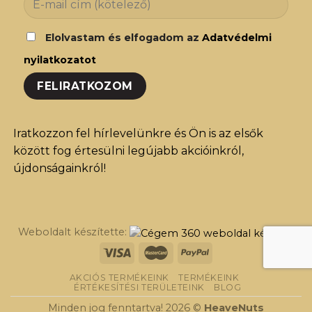
Elolvastam és elfogadom az
Adatvédelmi
nyilatkozatot
Iratkozzon fel hírlevelünkre és Ön is az elsők
között fog értesülni legújabb akcióinkról,
újdonságainkról!
Weboldalt készítette:
AKCIÓS TERMÉKEINK
TERMÉKEINK
ÉRTÉKESÍTÉSI TERÜLETEINK
BLOG
Minden jog fenntartva! 2026 ©
HeaveNuts