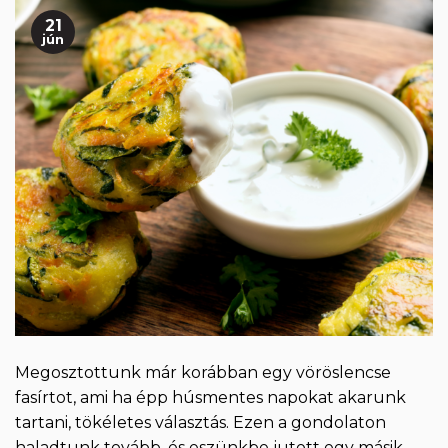
21
jún
Megosztottunk már korábban egy vöröslencse
fasírtot, ami ha épp húsmentes napokat akarunk
tartani, tökéletes választás. Ezen a gondolaton
haladtunk tovább, és eszünkbe jutott egy másik