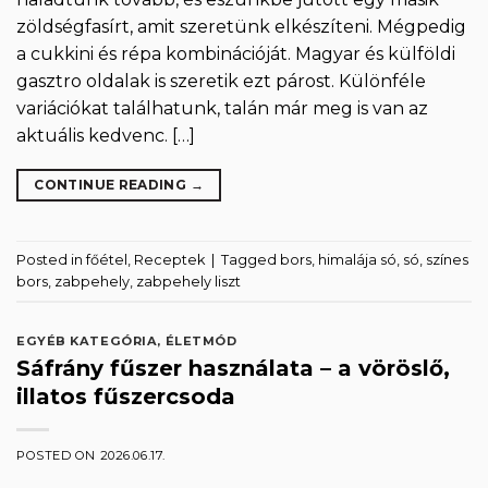
zöldségfasírt, amit szeretünk elkészíteni. Mégpedig
a cukkini és répa kombinációját. Magyar és külföldi
gasztro oldalak is szeretik ezt párost. Különféle
variációkat találhatunk, talán már meg is van az
aktuális kedvenc. […]
CONTINUE READING
→
Posted in
főétel
,
Receptek
|
Tagged
bors
,
himalája só
,
só
,
színes
bors
,
zabpehely
,
zabpehely liszt
EGYÉB KATEGÓRIA
,
ÉLETMÓD
Sáfrány fűszer használata – a vöröslő,
illatos fűszercsoda
POSTED ON
2026.06.17.