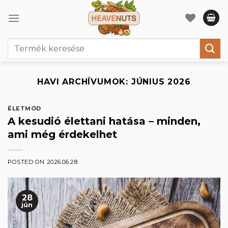
Skip
to
content
Keresés
a
következőre:
HAVI ARCHÍVUMOK:
JÚNIUS 2026
ÉLETMÓD
A kesudió élettani hatása – minden,
ami még érdekelhet
POSTED ON
2026.06.28.
28
jún