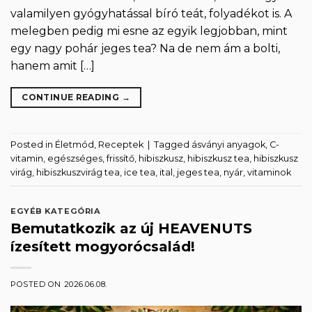
valamilyen gyógyhatással bíró teát, folyadékot is. A
melegben pedig mi esne az egyik legjobban, mint
egy nagy pohár jeges tea? Na de nem ám a bolti,
hanem amit […]
CONTINUE READING
→
Posted in
Életmód
,
Receptek
|
Tagged
ásványi anyagok
,
C-
vitamin
,
egészséges
,
frissítő
,
hibiszkusz
,
hibiszkusz tea
,
hibiszkusz
virág
,
hibiszkuszvirág tea
,
ice tea
,
ital
,
jeges tea
,
nyár
,
vitaminok
EGYÉB KATEGÓRIA
Bemutatkozik az új HEAVENUTS
ízesített mogyorócsalád!
POSTED ON
2026.06.08.