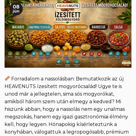
08
jún
Forradalom a nassolásban: Bemutatkozik az új
HEAVENUTS ízesített mogyorócsalád! Ugye te is
unod már a jellegtelen, sima sós mogyorókat,
amikből három szem után elmegy a kedved? Mi
hiszünk abban, hogy a nassolás nem egy unalmas
megszokás, hanem egy igazi gasztronómiai élmény
kell, hogy legyen. Hónapokig kísérleteztünk a
konyhában, válogattuk a legropogósabb, prémium