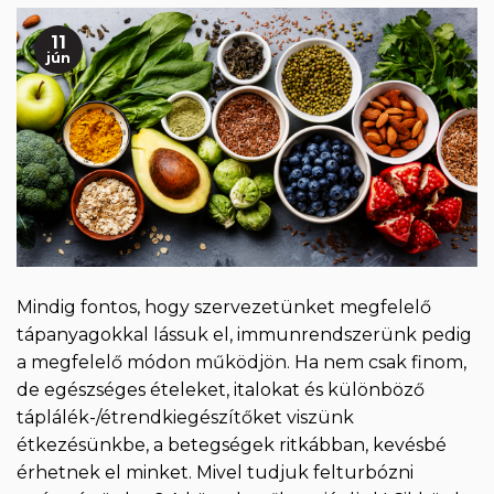
11
jún
Mindig fontos, hogy szervezetünket megfelelő
tápanyagokkal lássuk el, immunrendszerünk pedig
a megfelelő módon működjön. Ha nem csak finom,
de egészséges ételeket, italokat és különböző
táplálék-/étrendkiegészítőket viszünk
étkezésünkbe, a betegségek ritkábban, kevésbé
érhetnek el minket. Mivel tudjuk felturbózni