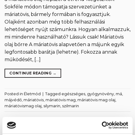
Sokféle módon támogatja szervezetünket a
máriatövis, bármely formában is fogyasztjuk.
Olajként azonban még több felhasználási
lehetőséget nyújt számunkra. Hogyan alkalmazzuk,
mi mindenre használható? Lássuk csak! Máriatövis
olaj bőrre A máriatövis alapvetően a májunk egyik
legfontosabb barátja (lehetne). Fokozza annak
működését, […]
CONTINUE READING
→
Posted in
Életmód
|
Tagged
egészséges
,
gyógynövény
,
má
,
májvédő
,
máriatövis
,
máriatövis mag
,
máriatövis mag olaj
,
máriatövismag olaj
,
silymarin
,
szilmarin
ÉLETMÓD
Máriatövis olaj alkalmazása és