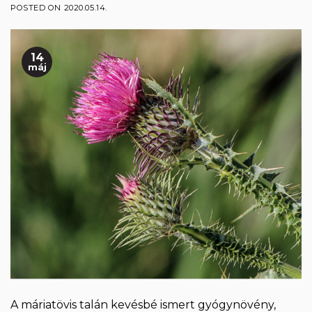
POSTED ON
2020.05.14.
14
máj
A máriatövis talán kevésbé ismert gyógynövény,