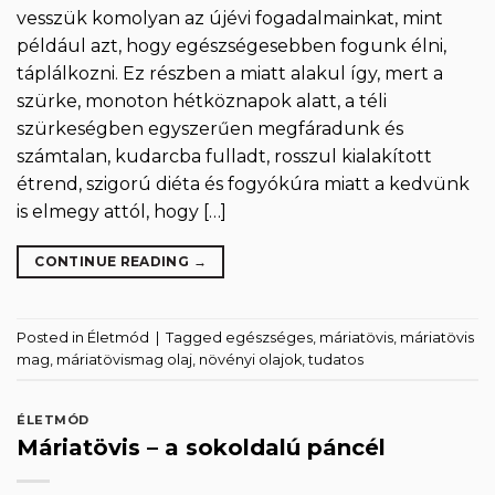
vesszük komolyan az újévi fogadalmainkat, mint
például azt, hogy egészségesebben fogunk élni,
táplálkozni. Ez részben a miatt alakul így, mert a
szürke, monoton hétköznapok alatt, a téli
szürkeségben egyszerűen megfáradunk és
számtalan, kudarcba fulladt, rosszul kialakított
étrend, szigorú diéta és fogyókúra miatt a kedvünk
is elmegy attól, hogy […]
CONTINUE READING
→
Posted in
Életmód
|
Tagged
egészséges
,
máriatövis
,
máriatövis
mag
,
máriatövismag olaj
,
növényi olajok
,
tudatos
ÉLETMÓD
Máriatövis – a sokoldalú páncél