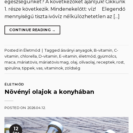
egészségünket? A következőket ajánljuk! Cikkünk
1. része következik. Mindenekelőtt: víz! Elegendő
mennyiségű tiszta ivóvíz nélkülözhetetlen az […]
CONTINUE READING
→
Posted in
Életmód
|
Tagged
ásványi anyagok
,
B-vitamin
,
C-
vitamin
,
chlorella
,
D-vitamin
,
E-vitamin
,
életmód
,
gyümölcs
,
maca
,
máriatövis
,
máriatövis mag
,
olaj
,
olívaolaj
,
receptek
,
rost
,
spirulina
,
tippek
,
vas
,
vitaminok
,
zöldség
ÉLETMÓD
Növényi olajok a konyhában
POSTED ON
2026.04.12.
12
ápr