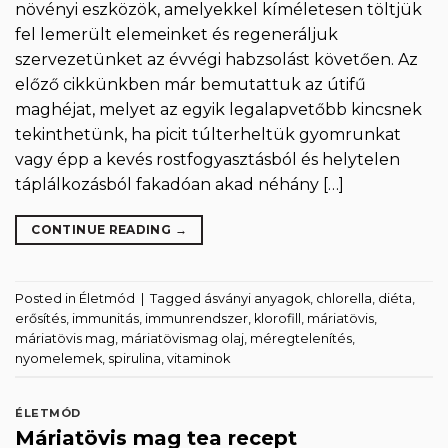
növényi eszközök, amelyekkel kíméletesen töltjük
fel lemerült elemeinket és regeneráljuk
szervezetünket az évvégi habzsolást követően. Az
előző cikkünkben már bemutattuk az útifű
maghéjat, melyet az egyik legalapvetőbb kincsnek
tekinthetünk, ha picit túlterheltük gyomrunkat
vagy épp a kevés rostfogyasztásból és helytelen
táplálkozásból fakadóan akad néhány […]
CONTINUE READING
→
Posted in
Életmód
|
Tagged
ásványi anyagok
,
chlorella
,
diéta
,
erősítés
,
immunitás
,
immunrendszer
,
klorofill
,
máriatövis
,
máriatövis mag
,
máriatövismag olaj
,
méregtelenítés
,
nyomelemek
,
spirulina
,
vitaminok
ÉLETMÓD
Máriatövis mag tea recept