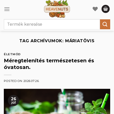
Skip
to
content
Keresés
a
következőre:
TAG ARCHÍVUMOK:
MÁRIATÖVIS
ÉLETMÓD
Méregtelenítés természetesen és
óvatosan.
POSTED ON
2026.07.26.
26
júl