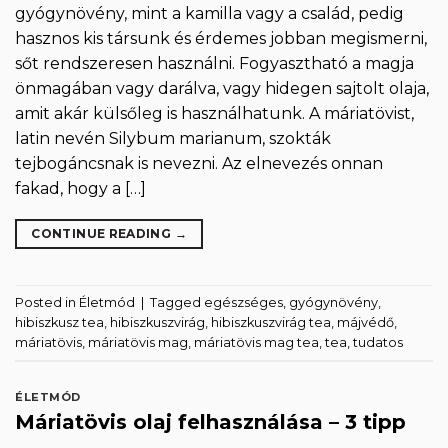
gyógynövény, mint a kamilla vagy a család, pedig
hasznos kis társunk és érdemes jobban megismerni,
sőt rendszeresen használni. Fogyasztható a magja
önmagában vagy darálva, vagy hidegen sajtolt olaja,
amit akár külsőleg is használhatunk. A máriatövist,
latin nevén Silybum marianum, szokták
tejbogáncsnak is nevezni. Az elnevezés onnan
fakad, hogy a […]
CONTINUE READING
→
Posted in
Életmód
|
Tagged
egészséges
,
gyógynövény
,
hibiszkusz tea
,
hibiszkuszvirág
,
hibiszkuszvirág tea
,
májvédő
,
máriatövis
,
máriatövis mag
,
máriatövis mag tea
,
tea
,
tudatos
ÉLETMÓD
Máriatövis olaj felhasználása – 3 tipp