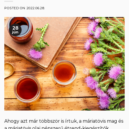
POSTED ON
2022.06.28.
28
jún
Ahogy azt már többször is írtuk, a máriatövis mag és
a máriatövis olaj népszerű étrend-kiegészítők.