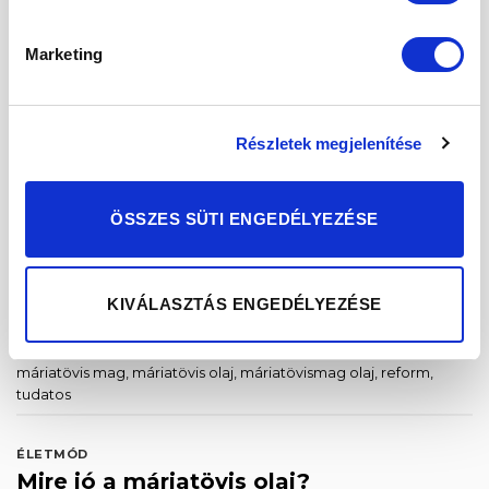
A máriatövis mag és a máriatövis olaj népszerű
étrend-kiegészítők, sokféle módon támogatja
Marketing
szervezetünket. Az olajok fogyasztásáról pro és
contra lehet olvasni, de bizonyított egészségügyi
tény, hogy bizonyos zsírban oldódó vitaminokhoz
Részletek megjelenítése
fontos, hogy fogyasszunk zsiradékot is, ezek közül
pedig a napraforgó étolaj helyett érdemes például
kipróbálni más növényi olajokat is. Ezeket nem csak
ÖSSZES SÜTI ENGEDÉLYEZÉSE
sütéshez, főzéshez használhatjuk, […]
CONTINUE READING
→
KIVÁLASZTÁS ENGEDÉLYEZÉSE
Posted in
Életmód
|
Tagged
egészséges
,
máj
,
máriatövis
,
máriatövis mag
,
máriatövis olaj
,
máriatövismag olaj
,
reform
,
tudatos
ÉLETMÓD
Mire jó a máriatövis olaj?