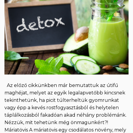
Az előző cikkünkben már bemutattuk az útifű
maghéjat, melyet az egyik legalapvetőbb kincsnek
tekinthetünk, ha picit túlterheltük gyomrunkat
vagy épp a kevés rostfogyasztásból és helytelen
táplálkozásból fakadóan akad néhány problémánk.
Nézzük, mit tehetünk még önmagunkért?!
Máriatövis A máriatövis egy csodálatos növény, mely