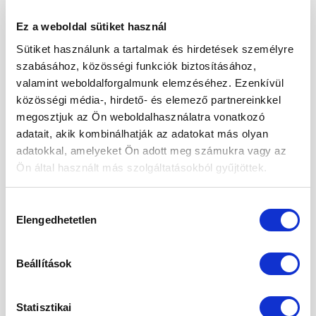
adagolása
Ez a weboldal sütiket használ
POSTED ON
2022.06.24.
Sütiket használunk a tartalmak és hirdetések személyre
szabásához, közösségi funkciók biztosításához,
valamint weboldalforgalmunk elemzéséhez. Ezenkívül
24
közösségi média-, hirdető- és elemező partnereinkkel
jún
megosztjuk az Ön weboldalhasználatra vonatkozó
adatait, akik kombinálhatják az adatokat más olyan
adatokkal, amelyeket Ön adott meg számukra vagy az
Ön által használt más szolgáltatásokból gyűjtöttek.
Hozzájárulás
Elengedhetetlen
kiválasztása
Beállítások
Statisztikai