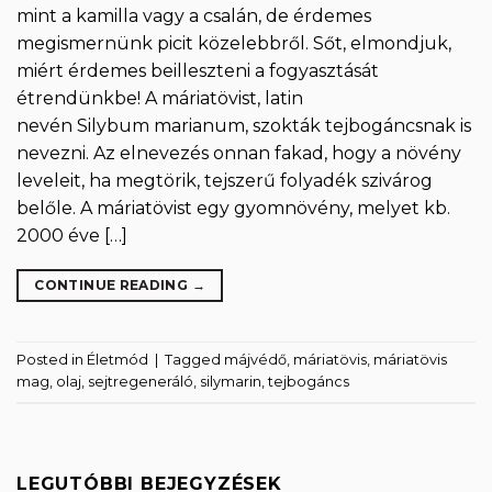
mint a kamilla vagy a csalán, de érdemes
megismernünk picit közelebbről. Sőt, elmondjuk,
miért érdemes beilleszteni a fogyasztását
étrendünkbe! A máriatövist, latin
nevén Silybum marianum, szokták tejbogáncsnak is
nevezni. Az elnevezés onnan fakad, hogy a növény
leveleit, ha megtörik, tejszerű folyadék szivárog
belőle. A máriatövist egy gyomnövény, melyet kb.
2000 éve […]
CONTINUE READING
→
Posted in
Életmód
|
Tagged
májvédő
,
máriatövis
,
máriatövis
mag
,
olaj
,
sejtregeneráló
,
silymarin
,
tejbogáncs
LEGUTÓBBI BEJEGYZÉSEK