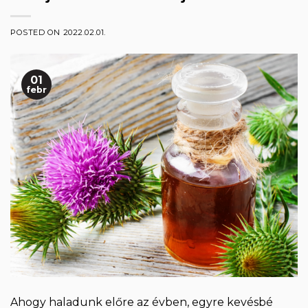
POSTED ON
2022.02.01.
01
febr
Ahogy haladunk előre az évben, egyre kevésbé