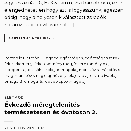
egy része (A-, D-, E- K-vitamin) zsírban oldódó, ezért
elengedhetetlen hogy azt is fogyasszunk; egészen
odáig, hogy a helyesen kiválasztott zsiradék
határozottan pozitívan hat […]
CONTINUE READING
→
Posted in
Életmód
|
Tagged
egészséges
,
egészséges zsírok
,
feketekömény
,
feketekömény mag
,
feketekömény olaj
,
hidegen sajtolt
,
kókuszolaj
,
lenmagolaj
,
máriatövis
,
máriatövis
mag
,
máriatövismag olaj
,
növényi olajok
,
olaj
,
olíva
,
olívaolaj
,
omega-3
,
omega-6
,
repceolaj
,
tökmagolaj
ÉLETMÓD
Évkezdő méregtelenítés
természetesen és óvatosan 2.
POSTED ON
2026.01.07.