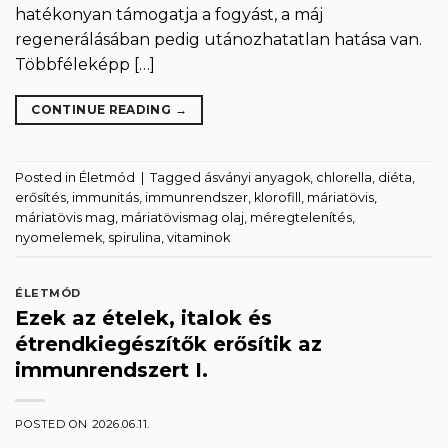
hatékonyan támogatja a fogyást, a máj
regenerálásában pedig utánozhatatlan hatása van.
Többféleképp […]
CONTINUE READING
→
Posted in
Életmód
|
Tagged
ásványi anyagok
,
chlorella
,
diéta
,
erősítés
,
immunitás
,
immunrendszer
,
klorofill
,
máriatövis
,
máriatövis mag
,
máriatövismag olaj
,
méregtelenítés
,
nyomelemek
,
spirulina
,
vitaminok
ÉLETMÓD
Ezek az ételek, italok és
étrendkiegészítők erősítik az
immunrendszert I.
POSTED ON
2026.06.11.