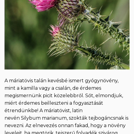
A máriatövis talán kevésbé ismert gyógynövény,
mint a kamilla vagy a csalán, de érdemes
megismernünk picit közelebbről. Sőt, elmondjuk,
miért érdemes beilleszteni a fogyasztását
étrendünkbe! A máriatövist, latin
nevén Silybum marianum, szokták tejbogáncsnak is
nevezni. Az elnevezés onnan fakad, hogy a növény
leveleit, ha megtörik, tejszerű folyadék szivárog