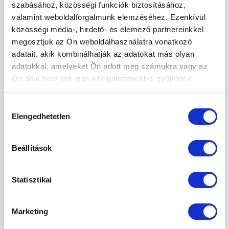
2024. október
szabásához, közösségi funkciók biztosításához,
valamint weboldalforgalmunk elemzéséhez. Ezenkívül
2024. szeptember
közösségi média-, hirdető- és elemező partnereinkkel
2024. május
megosztjuk az Ön weboldalhasználatra vonatkozó
adatait, akik kombinálhatják az adatokat más olyan
2024. április
adatokkal, amelyeket Ön adott meg számukra vagy az
Ön által használt más szolgáltatásokból gyűjtöttek.
2024. március
2024. január
Hozzájárulás
Elengedhetetlen
2023. december
kiválasztása
2023. szeptember
Beállítások
2023. március
2023. február
Statisztikai
2023. január
Marketing
2022. december