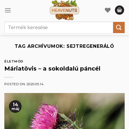
Skip
to
content
Keresés
a
következőre:
TAG ARCHÍVUMOK:
SEJTREGENERÁLÓ
ÉLETMÓD
Máriatövis – a sokoldalú páncél
POSTED ON
2020.05.14.
14
máj