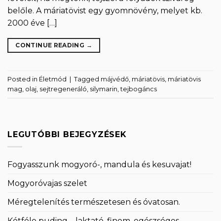
belőle. A máriatövist egy gyomnövény, melyet kb.
2000 éve […]
CONTINUE READING
→
Posted in
Életmód
|
Tagged
májvédő
,
máriatövis
,
máriatövis
mag
,
olaj
,
sejtregeneráló
,
silymarin
,
tejbogáncs
LEGUTÓBBI BEJEGYZÉSEK
Fogyasszunk mogyoró-, mandula és kesuvajat!
Mogyoróvajas szelet
Méregtelenítés természetesen és óvatosan.
Kétféle puding – laktató, finom, egészséges