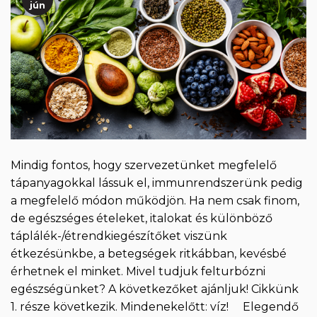
jún
Mindig fontos, hogy szervezetünket megfelelő
tápanyagokkal lássuk el, immunrendszerünk pedig
a megfelelő módon működjön. Ha nem csak finom,
de egészséges ételeket, italokat és különböző
táplálék-/étrendkiegészítőket viszünk
étkezésünkbe, a betegségek ritkábban, kevésbé
érhetnek el minket. Mivel tudjuk felturbózni
egészségünket? A következőket ajánljuk! Cikkünk
1. része következik. Mindenekelőtt: víz! Elegendő