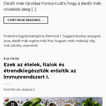
Darált mák tárolása Fontos tudni, hogy a darált mák
rövidebb ideig […]
CONTINUE READING
→
Posted in
Egyéb kategória
,
Életmód
|
Tagged
ásványi anyagok
,
avas
,
darált mák
,
egész mák
,
friss
,
hogyan
,
mák
,
mákolaj
,
olaj
,
rost
,
tárolás
,
vitaminok
ÉLETMÓD
Ezek az ételek, italok és
étrendkiegészítők erősítik az
immunrendszert I.
POSTED ON
2026.06.11.
11