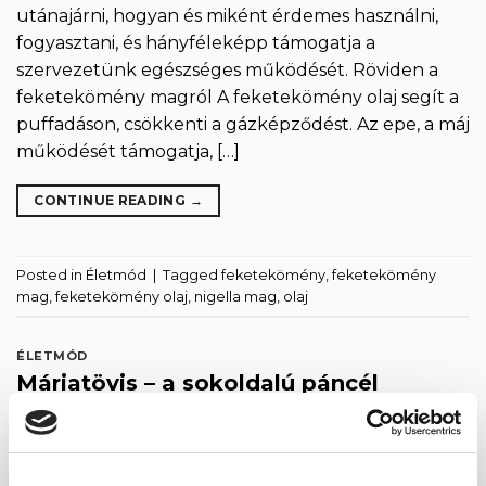
utánajárni, hogyan és miként érdemes használni,
fogyasztani, és hányféleképp támogatja a
szervezetünk egészséges működését. Röviden a
feketekömény magról A feketekömény olaj segít a
puffadáson, csökkenti a gázképződést. Az epe, a máj
működését támogatja, […]
CONTINUE READING
→
Posted in
Életmód
|
Tagged
feketekömény
,
feketekömény
mag
,
feketekömény olaj
,
nigella mag
,
olaj
ÉLETMÓD
Máriatövis – a sokoldalú páncél
POSTED ON
2020.05.14.