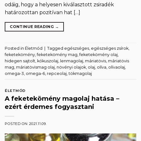
odáig, hogy a helyesen kiválasztott zsiradék
határozottan pozitívan hat […]
CONTINUE READING
→
Posted in
Életmód
|
Tagged
egészséges
,
egészséges zsírok
,
feketekömény
,
feketekömény mag
,
feketekömény olaj
,
hidegen sajtolt
,
kókuszolaj
,
lenmagolaj
,
máriatövis
,
máriatövis
mag
,
máriatövismag olaj
,
növényi olajok
,
olaj
,
olíva
,
olívaolaj
,
omega-3
,
omega-6
,
repceolaj
,
tökmagolaj
ÉLETMÓD
A feketekömény magolaj hatása –
ezért érdemes fogyasztani
POSTED ON
2021.11.09.