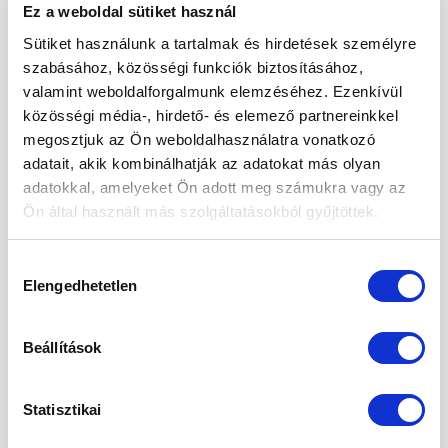
Ez a weboldal sütiket használ
14
Sütiket használunk a tartalmak és hirdetések személyre
máj
szabásához, közösségi funkciók biztosításához,
valamint weboldalforgalmunk elemzéséhez. Ezenkívül
közösségi média-, hirdető- és elemező partnereinkkel
megosztjuk az Ön weboldalhasználatra vonatkozó
adatait, akik kombinálhatják az adatokat más olyan
adatokkal, amelyeket Ön adott meg számukra vagy az
Ön által használt más szolgáltatásokból gyűjtöttek.
Hozzájárulás
Elengedhetetlen
kiválasztása
Beállítások
A máriatövis talán kevésbé ismert gyógynövény,
mint a kamilla vagy a csalán, de érdemes
Statisztikai
megismernünk picit közelebbről. Sőt, elmondjuk,