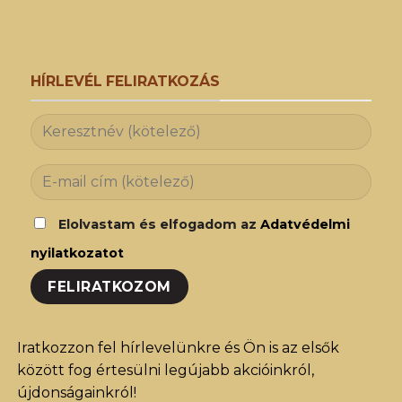
HÍRLEVÉL FELIRATKOZÁS
Elolvastam és elfogadom az
Adatvédelmi
nyilatkozatot
Iratkozzon fel hírlevelünkre és Ön is az elsők
között fog értesülni legújabb akcióinkról,
újdonságainkról!