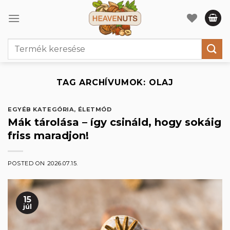
Skip
to
content
Keresés
a
következőre:
TAG ARCHÍVUMOK:
OLAJ
EGYÉB KATEGÓRIA
,
ÉLETMÓD
Mák tárolása – így csináld, hogy sokáig
friss maradjon!
POSTED ON
2026.07.15.
15
júl