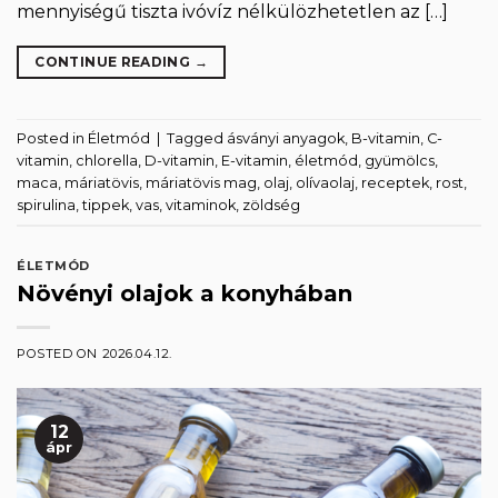
mennyiségű tiszta ivóvíz nélkülözhetetlen az […]
CONTINUE READING
→
Posted in
Életmód
|
Tagged
ásványi anyagok
,
B-vitamin
,
C-
vitamin
,
chlorella
,
D-vitamin
,
E-vitamin
,
életmód
,
gyümölcs
,
maca
,
máriatövis
,
máriatövis mag
,
olaj
,
olívaolaj
,
receptek
,
rost
,
spirulina
,
tippek
,
vas
,
vitaminok
,
zöldség
ÉLETMÓD
Növényi olajok a konyhában
POSTED ON
2026.04.12.
12
ápr