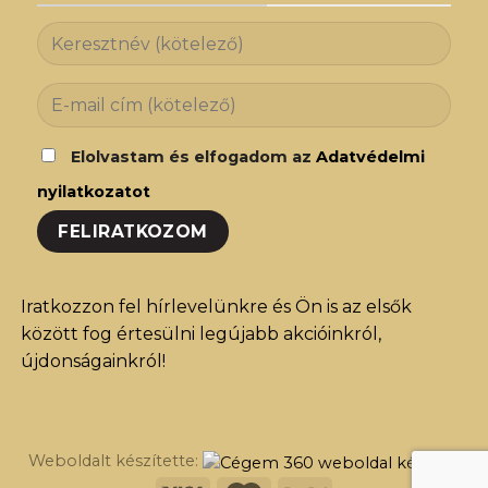
Elolvastam és elfogadom az
Adatvédelmi
nyilatkozatot
Iratkozzon fel hírlevelünkre és Ön is az elsők
között fog értesülni legújabb akcióinkról,
újdonságainkról!
Weboldalt készítette: