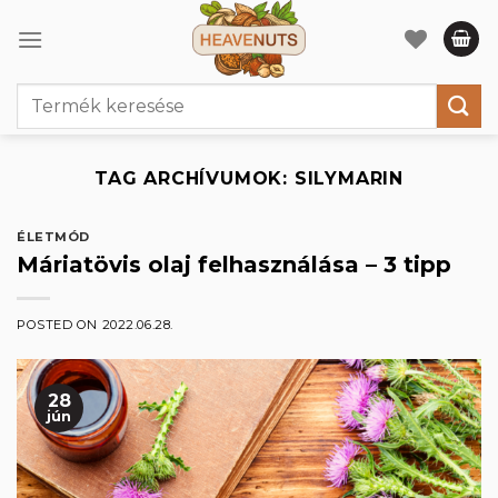
Skip
to
content
Keresés
a
következőre:
TAG ARCHÍVUMOK:
SILYMARIN
ÉLETMÓD
Máriatövis olaj felhasználása – 3 tipp
POSTED ON
2022.06.28.
28
jún