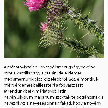
A máriatövis talán kevésbé ismert gyógynövény,
mint a kamilla vagy a csalán, de érdemes
megismernünk picit közelebbről. Sőt, elmondjuk,
miért érdemes beilleszteni a fogyasztását
étrendünkbe! A máriatövist, latin
nevén Silybum marianum, szokták tejbogáncsnak is
nevezni. Az elnevezés onnan fakad, hogy a növény