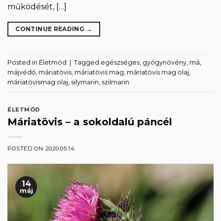
működését, […]
CONTINUE READING
→
Posted in
Életmód
|
Tagged
egészséges
,
gyógynövény
,
má
,
májvédő
,
máriatövis
,
máriatövis mag
,
máriatövis mag olaj
,
máriatövismag olaj
,
silymarin
,
szilmarin
ÉLETMÓD
Máriatövis – a sokoldalú páncél
POSTED ON
2020.05.14.
14
máj