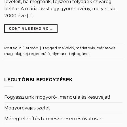
leveleit, ha megtörik, tejszerű folyadék szivárog
belőle. A máriatövist egy gyomnövény, melyet kb.
2000 éve […]
CONTINUE READING
→
Posted in
Életmód
|
Tagged
májvédő
,
máriatövis
,
máriatövis
mag
,
olaj
,
sejtregeneráló
,
silymarin
,
tejbogáncs
LEGUTÓBBI BEJEGYZÉSEK
Fogyasszunk mogyoró-, mandula és kesuvajat!
Mogyoróvajas szelet
Méregtelenítés természetesen és óvatosan.