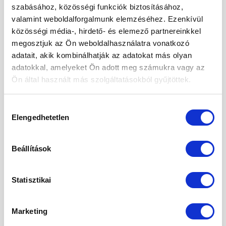
2026. január
szabásához, közösségi funkciók biztosításához,
valamint weboldalforgalmunk elemzéséhez. Ezenkívül
2025. december
közösségi média-, hirdető- és elemező partnereinkkel
2025. november
megosztjuk az Ön weboldalhasználatra vonatkozó
adatait, akik kombinálhatják az adatokat más olyan
2025. október
adatokkal, amelyeket Ön adott meg számukra vagy az
2025. szeptember
Ön által használt más szolgáltatásokból gyűjtöttek.
2025. augusztus
Hozzájárulás
Elengedhetetlen
2025. május
kiválasztása
2025. április
Beállítások
2025. március
2025. február
Statisztikai
2025. január
Marketing
2024. november