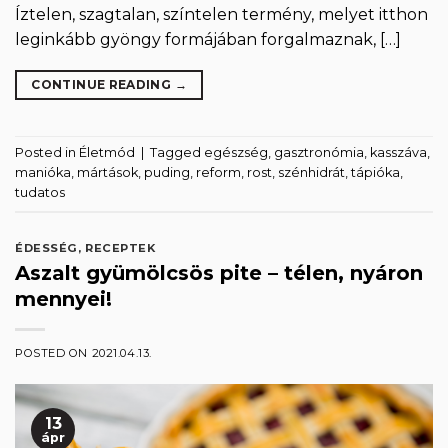
Íztelen, szagtalan, színtelen termény, melyet itthon
leginkább gyöngy formájában forgalmaznak, […]
CONTINUE READING
→
Posted in
Életmód
|
Tagged
egészség
,
gasztronómia
,
kasszáva
,
manióka
,
mártások
,
puding
,
reform
,
rost
,
szénhidrát
,
tápióka
,
tudatos
ÉDESSÉG
,
RECEPTEK
Aszalt gyümölcsös pite – télen, nyáron
mennyei!
POSTED ON
2021.04.13.
13
ápr