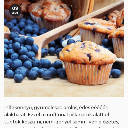
09
ápr
Pillekönnyű, gyümölcsös, omlós, édes ééééés
alakbarát! Ezzel a muffinnal pillanatok alatt el
tudtok készülni, nem igényel semmilyen előzetes,