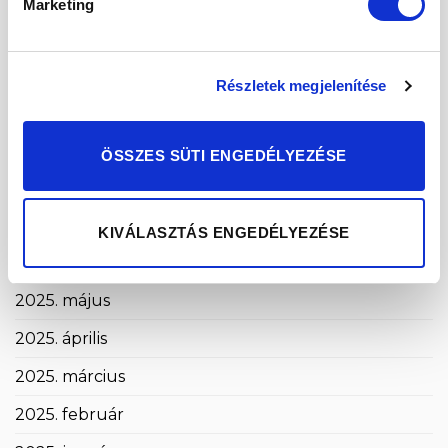
Marketing
2026. február
2026. január
Részletek megjelenítése
2025. december
2025. november
ÖSSZES SÜTI ENGEDÉLYEZÉSE
2025. október
2025. szeptember
KIVÁLASZTÁS ENGEDÉLYEZÉSE
2025. augusztus
2025. május
2025. április
2025. március
2025. február