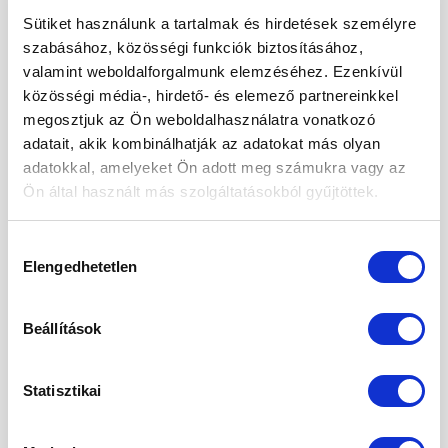
Mogyoróvajas szelet
Sütiket használunk a tartalmak és hirdetések személyre
Méregtelenítés természetesen és óvatosan.
szabásához, közösségi funkciók biztosításához,
valamint weboldalforgalmunk elemzéséhez. Ezenkívül
Kétféle puding – laktató, finom, egészséges
közösségi média-, hirdető- és elemező partnereinkkel
Mák tárolása – így csináld, hogy sokáig friss
megosztjuk az Ön weboldalhasználatra vonatkozó
maradjon!
adatait, akik kombinálhatják az adatokat más olyan
adatokkal, amelyeket Ön adott meg számukra vagy az
Ön által használt más szolgáltatásokból gyűjtöttek.
ARCHÍVUM
Hozzájárulás
2026. augusztus
Elengedhetetlen
kiválasztása
2026. július
Beállítások
2026. június
2026. május
Statisztikai
2026. április
2026. március