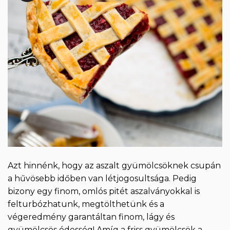
Azt hinnénk, hogy az aszalt gyümölcsöknek csupán
a hűvösebb időben van létjogosultsága. Pedig
bizony egy finom, omlós pitét aszalványokkal is
felturbózhatunk, megtölthetünk és a
végeredmény garantáltan finom, lágy és
gyümölcsös édesség! Amíg a friss gyümölcsök a