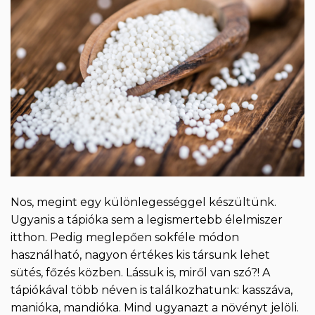
Nos, megint egy különlegességgel készültünk.
Ugyanis a tápióka sem a legismertebb élelmiszer
itthon. Pedig meglepően sokféle módon
használható, nagyon értékes kis társunk lehet
sütés, főzés közben. Lássuk is, miről van szó?! A
tápiókával több néven is találkozhatunk: kasszáva,
manióka, mandióka. Mind ugyanazt a növényt jelöli.