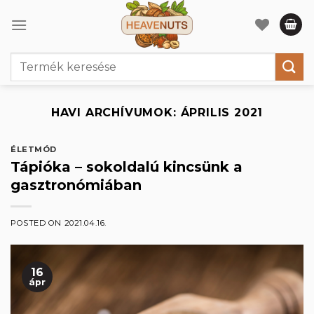
Skip
to
content
Keresés
a
következőre:
HAVI ARCHÍVUMOK:
ÁPRILIS 2021
ÉLETMÓD
Tápióka – sokoldalú kincsünk a
gasztronómiában
POSTED ON
2021.04.16.
16
ápr