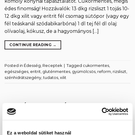
komoly konyhai tapasztalatot. Cukormentes, mégis
édes finomság! Hozzávalók: 13 dkg rizsliszt 1 tojás 10-
12 dkg xilit vagy eritrit fél csomag sütőpor (vagy egy
fél teáskanál szódabikarbóna) 1 dl tej fél dl olaj:
olívaolaj, kókusz, de a hagyományos […]
CONTINUE READING
→
Posted in
Édesség
,
Receptek
|
Tagged
cukormentes
,
egészséges
,
eritrit
,
gluténmentes
,
gyümölcsös
,
reform
,
rizsliszt
,
szénhidrátszegény
,
tudatos
,
xilit
LEGUTÓBBI BEJEGYZÉSEK
Fogyasszunk mogyoró-, mandula és kesuvajat!
Ez a weboldal sütiket használ