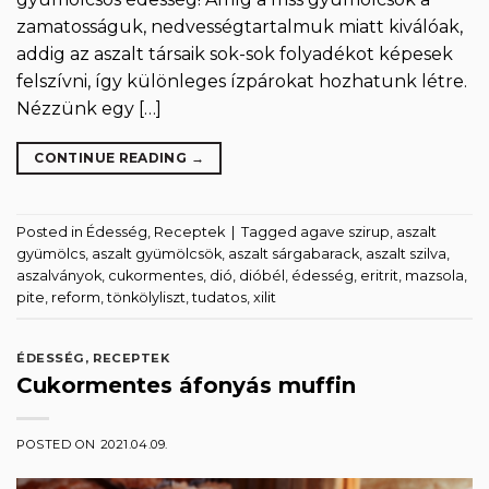
zamatosságuk, nedvességtartalmuk miatt kiválóak,
addig az aszalt társaik sok-sok folyadékot képesek
felszívni, így különleges ízpárokat hozhatunk létre.
Nézzünk egy […]
CONTINUE READING
→
Posted in
Édesség
,
Receptek
|
Tagged
agave szirup
,
aszalt
gyümölcs
,
aszalt gyümölcsök
,
aszalt sárgabarack
,
aszalt szilva
,
aszalványok
,
cukormentes
,
dió
,
dióbél
,
édesség
,
eritrit
,
mazsola
,
pite
,
reform
,
tönkölyliszt
,
tudatos
,
xilit
ÉDESSÉG
,
RECEPTEK
Cukormentes áfonyás muffin
POSTED ON
2021.04.09.