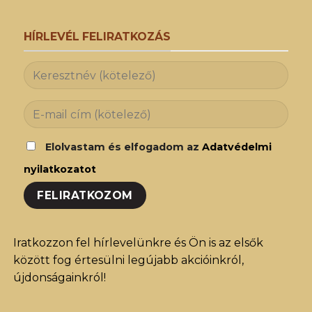
HÍRLEVÉL FELIRATKOZÁS
Elolvastam és elfogadom az
Adatvédelmi
nyilatkozatot
Iratkozzon fel hírlevelünkre és Ön is az elsők
között fog értesülni legújabb akcióinkról,
újdonságainkról!