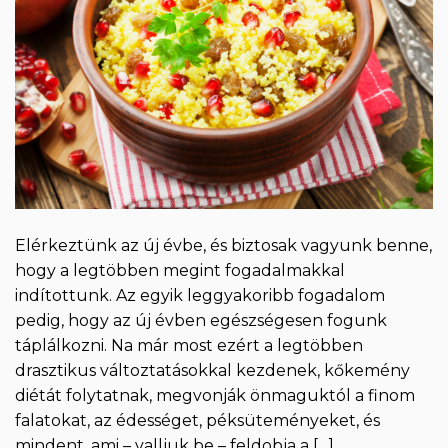
Elérkeztünk az új évbe, és biztosak vagyunk benne,
hogy a legtöbben megint fogadalmakkal
indítottunk. Az egyik leggyakoribb fogadalom
pedig, hogy az új évben egészségesen fogunk
táplálkozni. Na már most ezért a legtöbben
drasztikus változtatásokkal kezdenek, kőkemény
diétát folytatnak, megvonják önmaguktól a finom
falatokat, az édességet, péksüteményeket, és
mindent, ami – valljuk be – feldobja a […]