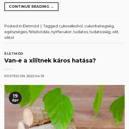
CONTINUE READING
→
Posted in
Életmód
|
Tagged
cukoralkohol
,
cukorbetegség
,
egészséges
,
felszívódás
,
nyírfacukor
,
tudatos
,
tudatosság
,
xilit
,
xilitol
ÉLETMÓD
Van-e a xilitnek káros hatása?
POSTED ON
2022.04.19.
19
ápr