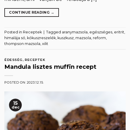
CONTINUE READING
→
Posted in
Receptek
|
Tagged
aranymazsola
,
egészséges
,
eritrit
,
himalája só
,
kókuszreszelék
,
kuszkusz
,
mazsola
,
reform
,
thompson mazsola
,
xilit
ÉDESSÉG
,
RECEPTEK
Mandula lisztes muffin recept
POSTED ON
2023.12.15.
15
dec