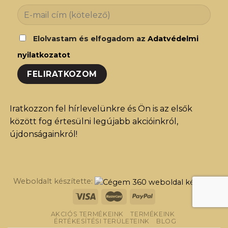
Elolvastam és elfogadom az
Adatvédelmi
nyilatkozatot
Iratkozzon fel hírlevelünkre és Ön is az elsők
között fog értesülni legújabb akcióinkról,
újdonságainkról!
Weboldalt készítette:
AKCIÓS TERMÉKEINK
TERMÉKEINK
ÉRTÉKESÍTÉSI TERÜLETEINK
BLOG