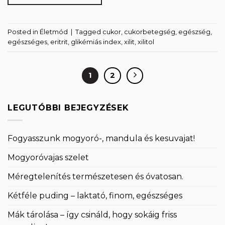
Posted in
Életmód
|
Tagged
cukor
,
cukorbetegség
,
egészség
,
egészséges
,
eritrit
,
glikémiás index
,
xilit
,
xilitol
1
2
LEGUTÓBBI BEJEGYZÉSEK
Fogyasszunk mogyoró-, mandula és kesuvajat!
Mogyoróvajas szelet
Méregtelenítés természetesen és óvatosan.
Kétféle puding – laktató, finom, egészséges
Mák tárolása – így csináld, hogy sokáig friss