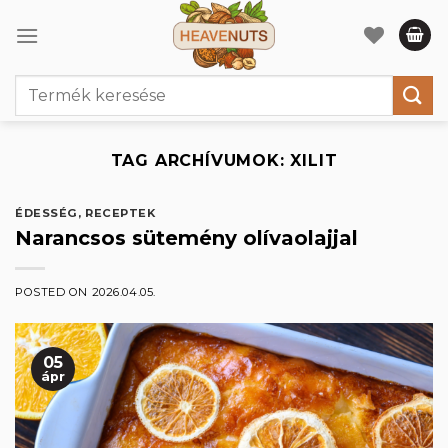
Skip
to
content
Keresés
a
következőre:
TAG ARCHÍVUMOK:
XILIT
ÉDESSÉG
,
RECEPTEK
Narancsos sütemény olívaolajjal
POSTED ON
2026.04.05.
05
ápr