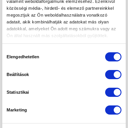
valamint weboldalforgalmunk elemzéséhez. Ezenkívül
közösségi média-, hirdető- és elemező partnereinkkel
CONTINUE READING
→
megosztjuk az Ön weboldalhasználatra vonatkozó
adatait, akik kombinálhatják az adatokat más olyan
adatokkal, amelyeket Ön adott meg számukra vagy az
Posted in
Édesség
,
Receptek
|
Tagged
aszalt barack
,
cukormentes
,
darált dió
,
dió
,
eritrit
,
rost
,
xilit
Ön által használt más szolgáltatásokból gyűjtöttek.
ÉLETMÓD
Hozzájárulás
1 dkg xilit mennyi cukornak felel meg?
Elengedhetetlen
kiválasztása
POSTED ON
2022.05.06.
Beállítások
Statisztikai
06
máj
Marketing