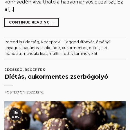
könnyedén kiváltható a hagyományos búzaliszt. Ez
a […]
CONTINUE READING
→
Posted in
Édesség
,
Receptek
|
Tagged
áfonyás
,
ásványi
anyagok
,
banános
,
csokoládé
,
cukormentes
,
eritrit
,
liszt
,
mandula
,
mandula liszt
,
muffin
,
rost
,
vitaminok
,
xilit
ÉDESSÉG
,
RECEPTEK
Diétás, cukormentes zserbógolyó
POSTED ON
2022.12.16.
16
dec