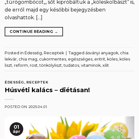
„túrógombócot„, sőt kipróbáltuk a „köleskolbászt” is,
de erről majd egy későbbi bejegyzésben
olvashattok. […]
CONTINUE READING
→
Posted in
Édesség
,
Receptek
|
Tagged
ásványi anyagok
,
chia
lekvár
,
chia mag
,
cukormentes
,
egészséges
,
eritrit
,
köles
,
köles
liszt
,
reform
,
rost
,
tönkölyliszt
,
tudatos
,
vitaminok
,
xilit
ÉDESSÉG
,
RECEPTEK
Húsvéti kalács – diétásan!
POSTED ON
2025.04.01.
01
ápr