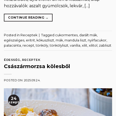
hozzávalók: aszalt gyümölcsök, lekvár, […]
CONTINUE READING
→
Posted in
Receptek
|
Tagged
cukormentes
,
darált mák
,
egészséges
,
eritrit
,
kókuszliszt
,
mák
,
mandula liszt
,
nyírfacukor
,
palacsinta
,
recept
,
tönköly
,
tönkölyliszt
,
vanília
,
xilit
,
xilitol
,
zabliszt
ÉDESSÉG
,
RECEPTEK
Császármorzsa kölesből
POSTED ON
2025.09.24.
24
szept