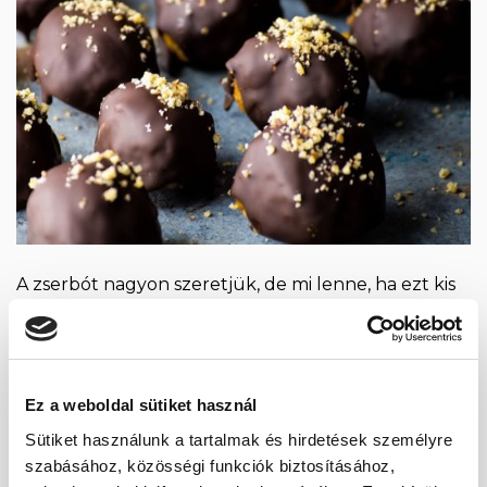
A zserbót nagyon szeretjük, de mi lenne, ha ezt kis
falatokba „csomagolnánk”? Mi lenne, ha meg
tudnánk oldani cukormentesen, egészségesen? Jó
hírem van! Meg tudjuk! Következzen egy diétás
recept, amelyet szuper könnyedén el tudunk
Ez a weboldal sütiket használ
készíteni! Hozzávalók: 175 g cukormentes keksz
Sütiket használunk a tartalmak és hirdetések személyre
120-125 g darált dió 90 g eritrit vagy xilit 100 g
szabásához, közösségi funkciók biztosításához,
cukormentes lekvár (hozzáadott cukortól […]