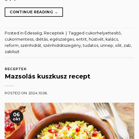
CONTINUE READING
→
Posted in
Édesség
,
Receptek
|
Tagged
cukorhelyettesítő
,
cukormentess
,
diétás
,
egészséges
,
eritrit
,
hústvét
,
kalács
,
reform
,
szénhidrát
,
szénhidrátszegény
,
tudatos
,
ünnep
,
xilit
,
zab
,
zabliszt
RECEPTEK
Mazsolás kuszkusz recept
POSTED ON
2024.10.06.
06
okt