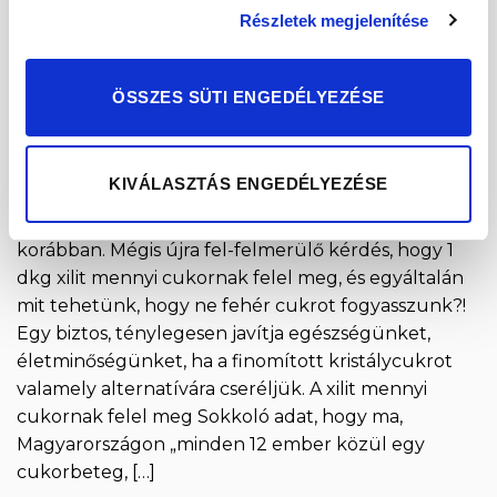
Részletek megjelenítése
ÖSSZES SÜTI ENGEDÉLYEZÉSE
KIVÁLASZTÁS ENGEDÉLYEZÉSE
A cukrokról és a cukoralkoholokról már írtunk
korábban. Mégis újra fel-felmerülő kérdés, hogy 1
dkg xilit mennyi cukornak felel meg, és egyáltalán
mit tehetünk, hogy ne fehér cukrot fogyasszunk?!
Egy biztos, ténylegesen javítja egészségünket,
életminőségünket, ha a finomított kristálycukrot
valamely alternatívára cseréljük. A xilit mennyi
cukornak felel meg Sokkoló adat, hogy ma,
Magyarországon „minden 12 ember közül egy
cukorbeteg, […]