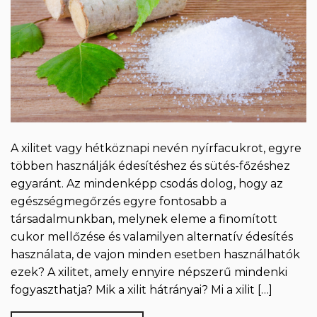
A xilitet vagy hétköznapi nevén nyírfacukrot, egyre
többen használják édesítéshez és sütés-főzéshez
egyaránt. Az mindenképp csodás dolog, hogy az
egészségmegőrzés egyre fontosabb a
társadalmunkban, melynek eleme a finomított
cukor mellőzése és valamilyen alternatív édesítés
használata, de vajon minden esetben használhatók
ezek? A xilitet, amely ennyire népszerű mindenki
fogyaszthatja? Mik a xilit hátrányai? Mi a xilit […]