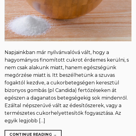
Napjainkban már nyilvánvalóvá vált, hogy a
hagyományos finomított cukrot érdemes kerülni, s
nem csak alakunk miatt, hanem egészségünk
megőrzése miatt is. Itt beszélhetünk a szuvas
fogaktól kezdve, a cukorbetegségen keresztül
bizonyos gombás (pl Candida) fertőzéseken át
egészen a daganatos betegségekig sok mindenről.
Ezáltal népszerűvé vált az édesítőszerek, vagy a
természetes cukorhelyettesítők fogyasztása. Az
egyik legjobb […]
CONTINUE READING
→