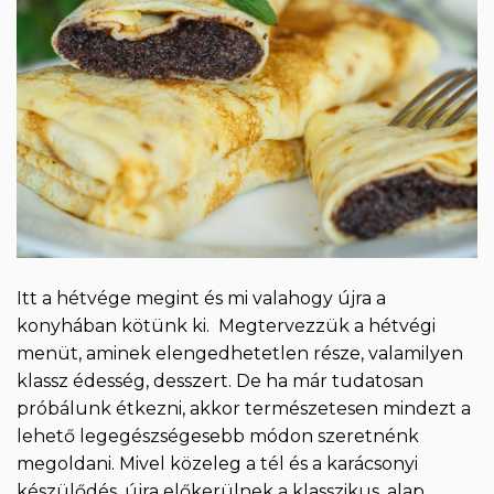
Itt a hétvége megint és mi valahogy újra a
konyhában kötünk ki. Megtervezzük a hétvégi
menüt, aminek elengedhetetlen része, valamilyen
klassz édesség, desszert. De ha már tudatosan
próbálunk étkezni, akkor természetesen mindezt a
lehető legegészségesebb módon szeretnénk
megoldani. Mivel közeleg a tél és a karácsonyi
készülődés, újra előkerülnek a klasszikus, alap