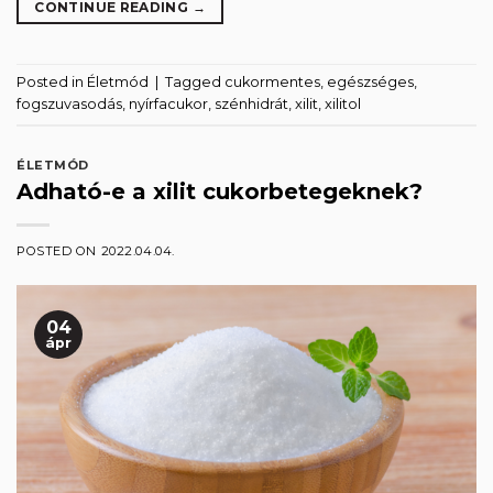
CONTINUE READING
→
Posted in
Életmód
|
Tagged
cukormentes
,
egészséges
,
fogszuvasodás
,
nyírfacukor
,
szénhidrát
,
xilit
,
xilitol
ÉLETMÓD
Adható-e a xilit cukorbetegeknek?
POSTED ON
2022.04.04.
04
ápr