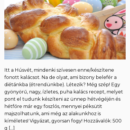
Itt a Húsvét, mindenki szívesen enne/készítene
fonott kalácsot. Na de olyat, ami bizony belefér a
diétánkba (étrendünkbe). Létezik? Még szép! Egy
gyönyörű, nagy, ízletes, puha kalács recept, melyet
pont el tudunk készíteni az ünnep hétvégéjén és
hétfőre már egy foszlós, mennyei péksütit
majszolhatunk, ami még az alakunkhoz is
kíméletes! Vigyázat, gyorsan fogy! Hozzávalók: 500
g […]