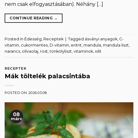
nem csak elfogyasztásában). Néhány […]
CONTINUE READING
→
Posted in
Édesség
,
Receptek
|
Tagged
ásványi anyagok
,
C-
vitamin
,
cukormentes
,
D-vitamin
,
eritrit
,
mandula
,
mandula liszt
,
narancs
,
olívaolaj
,
rost
,
tönkölyliszt
,
vitaminok
,
xilit
RECEPTEK
Mák töltelék palacsintába
POSTED ON
2026.03.08.
08
márc