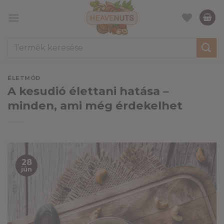
Skip
to
content
Keresés
a
következőre:
ÉLETMÓD
A kesudió élettani hatása –
minden, ami még érdekelhet
28
jún