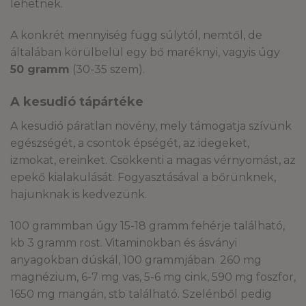
lehetnek.
A konkrét mennyiség függ súlytól, nemtől, de
általában körülbelül egy bő maréknyi, vagyis úgy
50 gramm
(30-35 szem).
A kesudió tápártéke
A kesudió páratlan növény, mely támogatja szívünk
egészségét, a csontok épségét, az idegeket,
izmokat, ereinket. Csökkenti a magas vérnyomást, az
epekő kialakulását. Fogyasztásával a bőrünknek,
hajunknak is kedvezünk.
100 grammban úgy 15-18 gramm fehérje található,
kb 3 gramm rost. Vitaminokban és ásványi
anyagokban dúskál, 100 grammjában 260 mg
magnézium, 6-7 mg vas, 5-6 mg cink, 590 mg foszfor,
1650 mg mangán, stb található. Szelénből pedig