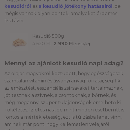
kesudióról
és
a kesudió jótékony hatásairól
, de
mégis vannak olyan pontok, amelyeket érdemes
tisztázni.
Kesudió 500g
Original
Current
4 620
Ft
2 990
Ft
5998/kg
price
price
was:
is:
4
2
Mennyi az ajánlott kesudió napi adag?
620 Ft.
990 Ft.
Az olajos magvakról köztudott, hogy egészségesek,
számtalan vitamin és ásványi anyag forrásai, segítik
az emésztést, esszenciális zsírsavakat tartalmaznak,
jót tesznek a szívnek, a csontoknak, a bőrnek, és
még megannyi szuper tulajdonságok emelhető ki.
Tökéletes, ízletes nasi, de mint minden esetben itt is
fontos a mértékletesség, ezt is túlzásba lehet vinni,
aminek már pont, hogy kellemetlen velejárói