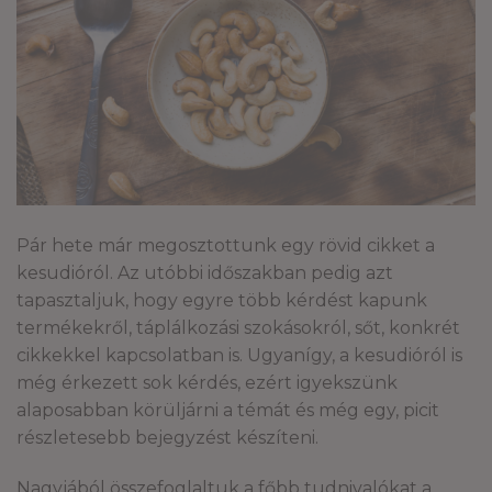
Pár hete már megosztottunk egy rövid cikket a
kesudióról. Az utóbbi időszakban pedig azt
tapasztaljuk, hogy egyre több kérdést kapunk
termékekről, táplálkozási szokásokról, sőt, konkrét
cikkekkel kapcsolatban is. Ugyanígy, a kesudióról is
még érkezett sok kérdés, ezért igyekszünk
alaposabban körüljárni a témát és még egy, picit
részletesebb bejegyzést készíteni.
Nagyjából összefoglaltuk a főbb tudnivalókat a