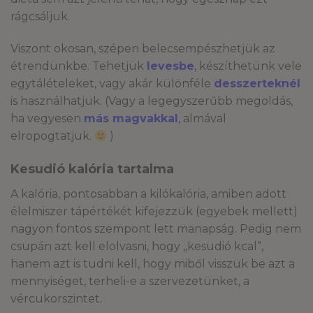
rágcsáljuk.
Viszont okosan, szépen belecsempészhetjük az
étrendünkbe. Tehetjük
levesbe
, készíthetünk vele
egytálételeket, vagy akár különféle
desszerteknél
is használhatjuk. (Vagy a legegyszerűbb megoldás,
ha vegyesen
más magvakkal
, almával
elropogtatjuk.
)
Kesudió kalória tartalma
A kalória, pontosabban a kilókalória, amiben adott
élelmiszer tápértékét kifejezzük (egyebek mellett)
nagyon fontos szempont lett manapság. Pedig nem
csupán azt kell elolvasni, hogy „kesudió kcal”,
hanem azt is tudni kell, hogy miből visszük be azt a
mennyiséget, terheli-e a szervezetünket, a
vércukorszintet.