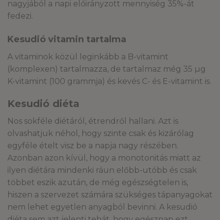
nagyjából a napi előirányzott mennyiség 35%-át
fedezi.
Kesudió vitamin tartalma
A vitaminok közül leginkább a B-vitamint
(komplexen) tartalmazza, de tartalmaz még 35 µg
K-vitamint (100 grammja) és kevés C- és E-vitamint is.
Kesudió diéta
Nos sokféle diétáról, étrendről hallani. Azt is
olvashatjuk néhol, hogy szinte csak és kizárólag
egyféle ételt visz be a napja nagy részében.
Azonban azon kívül, hogy a monotonitás miatt az
ilyen diétára mindenki ráun előbb-utóbb és csak
többet eszik azután, de még egészségtelen is,
hiszen a szervezet számára szükséges tápanyagokat
nem lehet egyetlen anyagból bevinni. A kesudió
diéta sem azt jelenti tehát, hogy egésznap ezt