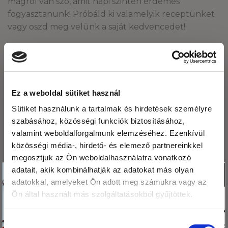
magról van szó, amit napi szinten érdemes
fogyasztanunk! Próbáld ki valamelyik receptünket
vagy oszd meg velünk a saját kedvencedet!
Vegán pástétomok –
avagy mi kerüljön a
Olajos magvak – kisokos
Ez a weboldal sütiket használ
kenyérre
Sütiket használunk a tartalmak és hirdetések személyre
szabásához, közösségi funkciók biztosításához,
valamint weboldalforgalmunk elemzéséhez. Ezenkívül
LEGUTÓBBI BEJEGYZÉSEK
közösségi média-, hirdető- és elemező partnereinkkel
megosztjuk az Ön weboldalhasználatra vonatkozó
Köszönjük,hogy
adatait, akik kombinálhatják az adatokat más olyan
X
Fogyasszunk mogyoró-, mandula és kesuvajat!
adatokkal, amelyeket Ön adott meg számukra vagy az
olvasod a blogunkat!
Mogyoróvajas szelet
Ön által használt más szolgáltatásokból gyűjtöttek.
Ezért
megajándékozunk egy
Méregtelenítés természetesen és óvatosan.
Hozzájárulás
kis csomag hibiszkusz