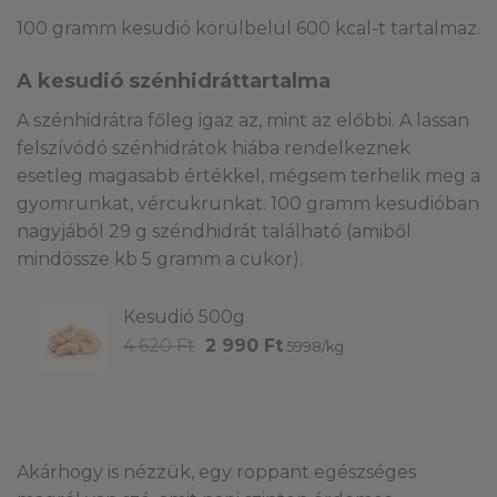
100 gramm kesudió körülbelül 600 kcal-t tartalmaz.
A kesudió szénhidráttartalma
A szénhidrátra főleg igaz az, mint az előbbi. A lassan
felszívódó szénhidrátok hiába rendelkeznek
esetleg magasabb értékkel, mégsem terhelik meg a
gyomrunkat, vércukrunkat. 100 gramm kesudióban
nagyjából 29 g széndhidrát található (amiből
mindössze kb 5 gramm a cukor).
Kesudió 500g
Original
Current
4 620
Ft
2 990
Ft
5998/kg
price
price
was:
is:
4
2
620 Ft.
990 Ft.
Akárhogy is nézzük, egy roppant egészséges