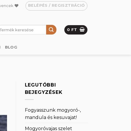
BELÉPÉS / REGISZTRÁCIÓ
vencek
eresés
0
FT
övetkezőre:
M
BLOG
LEGUTÓBBI
BEJEGYZÉSEK
Fogyasszunk mogyoró-,
mandula és kesuvajat!
Mogyoróvajas szelet