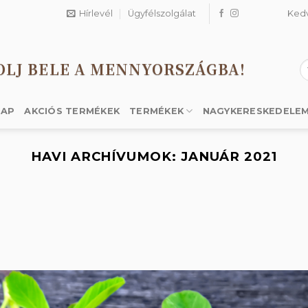
Hírlevél
Ügyfélszolgálat
Ked
OLJ BELE A MENNYORSZÁGBA!
K
a
k
LAP
AKCIÓS TERMÉKEK
TERMÉKEK
NAGYKERESKEDELE
HAVI ARCHÍVUMOK:
JANUÁR 2021