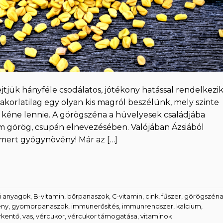
jtjük hányféle csodálatos, jótékony hatással rendelkezik
korlatilag egy olyan kis magról beszélünk, mely szinte
éne lennie. A görögszéna a hüvelyesek családjába
em görög, csupán elnevezésében. Valójában Ázsiából
ismert gyógynövény! Már az […]
i anyagok
,
B-vitamin
,
bőrpanaszok
,
C-vitamin
,
cink
,
fűszer
,
görögszén
ény
,
gyomorpanaszok
,
immunerősítés
,
immunrendszer
,
kalcium
,
rkentő
,
vas
,
vércukor
,
vércukor támogatása
,
vitaminok