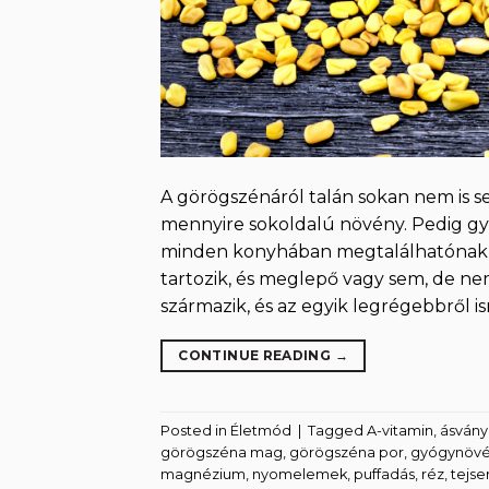
A görögszénáról talán sokan nem is se
mennyire sokoldalú növény. Pedig gya
minden konyhában megtalálhatónak k
tartozik, és meglepő vagy sem, de n
származik, és az egyik legrégebbről 
CONTINUE READING
→
Posted in
Életmód
|
Tagged
A-vitamin
,
ásvány
görögszéna mag
,
görögszéna por
,
gyógynöv
magnézium
,
nyomelemek
,
puffadás
,
réz
,
tejse