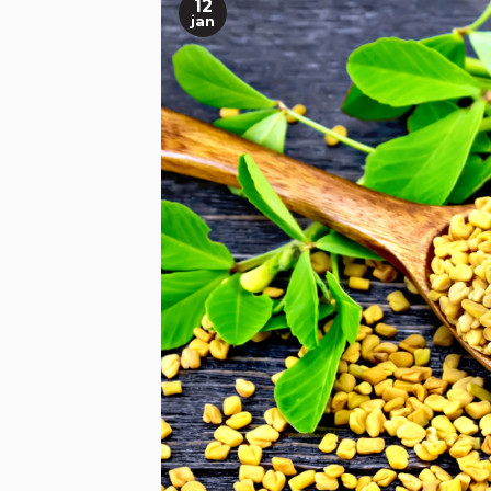
12
jan