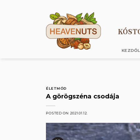
Skip
to
content
KÓST
KEZDŐ
ÉLETMÓD
A görögszéna csodája
POSTED ON
2021.01.12.