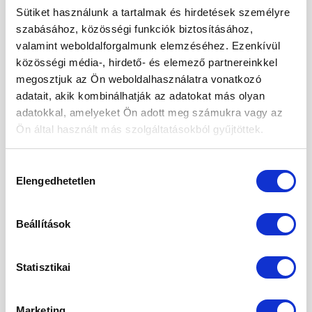
08
Sütiket használunk a tartalmak és hirdetések személyre
márc
szabásához, közösségi funkciók biztosításához,
valamint weboldalforgalmunk elemzéséhez. Ezenkívül
közösségi média-, hirdető- és elemező partnereinkkel
megosztjuk az Ön weboldalhasználatra vonatkozó
adatait, akik kombinálhatják az adatokat más olyan
adatokkal, amelyeket Ön adott meg számukra vagy az
Ön által használt más szolgáltatásokból gyűjtöttek.
Hozzájárulás
Elengedhetetlen
kiválasztása
Beállítások
Itt a hétvége megint és mi valahogy újra a
konyhában kötünk ki. Megtervezzük a hétvégi
Statisztikai
menüt, aminek elengedhetetlen része, valamilyen
klassz édesség, desszert. De ha már tudatosan
Marketing