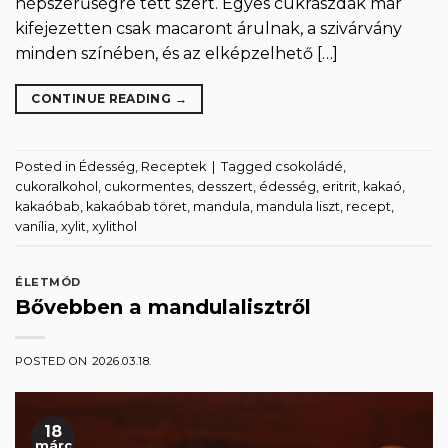
népszerűségre tett szert. Egyes cukrászdák már
kifejezetten csak macaront árulnak, a szivárvány
minden színében, és az elképzelhető […]
CONTINUE READING
→
Posted in
Édesség
,
Receptek
|
Tagged
csokoládé
,
cukoralkohol
,
cukormentes
,
desszert
,
édesség
,
eritrit
,
kakaó
,
kakaóbab
,
kakaóbab töret
,
mandula
,
mandula liszt
,
recept
,
vanília
,
xylit
,
xylithol
ÉLETMÓD
Bővebben a mandulalisztről
POSTED ON
2026.03.18.
18
márc