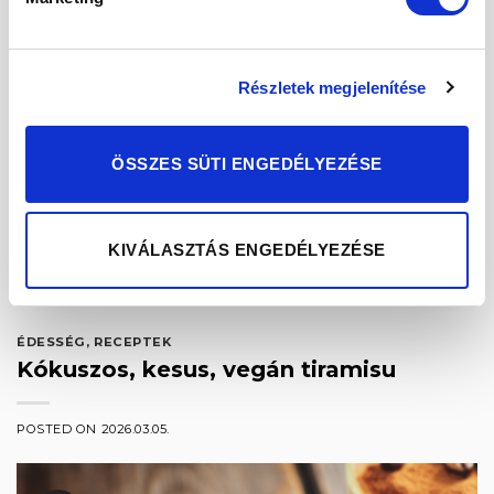
próbálunk étkezni, akkor természetesen mindezt a
lehető legegészségesebb módon szeretnénk
megoldani. Mivel közeleg a tél és a karácsonyi
készülődés, újra előkerülnek a klasszikus, alap
Részletek megjelenítése
hozzávalók: aszalt gyümölcsök, lekvár, […]
CONTINUE READING
→
ÖSSZES SÜTI ENGEDÉLYEZÉSE
Posted in
Receptek
|
Tagged
cukormentes
,
darált mák
,
KIVÁLASZTÁS ENGEDÉLYEZÉSE
egészséges
,
eritrit
,
kókuszliszt
,
mák
,
mandula liszt
,
nyírfacukor
,
palacsinta
,
recept
,
tönköly
,
tönkölyliszt
,
vanília
,
xilit
,
xilitol
,
zabliszt
ÉDESSÉG
,
RECEPTEK
Kókuszos, kesus, vegán tiramisu
POSTED ON
2026.03.05.