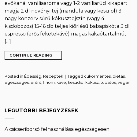
evőkanál vaníliaaroma vagy 1-2 vaníliarúd kikapart
magja 2 dl növényi tej (mandula vagy kesu pl) 3
nagy konzerv sűrű kókusztejszín (vagy 4
kisdobozos) 15-16 db teljes kiőrlésű babapiskóta 3 dl
espresso (erős feketekávé) magas kakaótartalmú,
[…]
CONTINUE READING
→
Posted in
Édesség
,
Receptek
|
Tagged
cukormentes
,
diétás
,
egészséges
,
eritrit
,
finom
,
kávé
,
kesudió
,
kókusz
,
tudatos
,
vegán
LEGUTÓBBI BEJEGYZÉSEK
A csicseriborsó felhasználása egészségesen