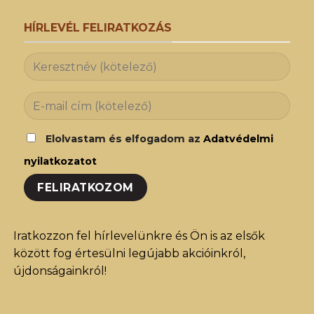
HÍRLEVÉL FELIRATKOZÁS
Elolvastam és elfogadom az
Adatvédelmi
nyilatkozatot
Iratkozzon fel hírlevelünkre és Ön is az elsők
között fog értesülni legújabb akcióinkról,
újdonságainkról!