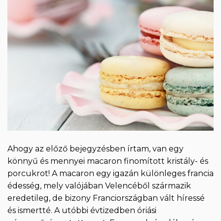
Ahogy az előző bejegyzésben írtam, van egy
könnyű és mennyei macaron finomított kristály- és
porcukrot! A macaron egy igazán különleges francia
édesség, mely valójában Velencéből származik
eredetileg, de bizony Franciországban vált híressé
és ismertté. A utóbbi évtizedben óriási