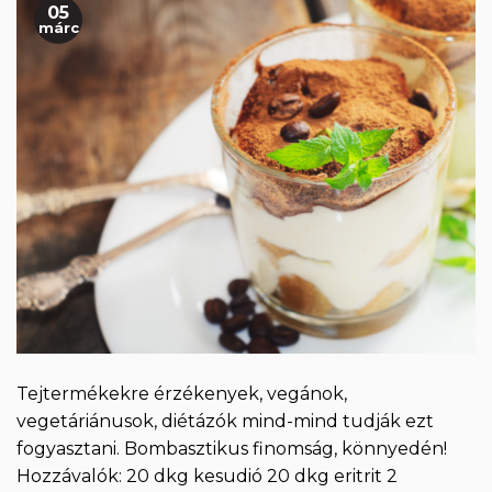
05
márc
Tejtermékekre érzékenyek, vegánok,
vegetáriánusok, diétázók mind-mind tudják ezt
fogyasztani. Bombasztikus finomság, könnyedén!
Hozzávalók: 20 dkg kesudió 20 dkg eritrit 2