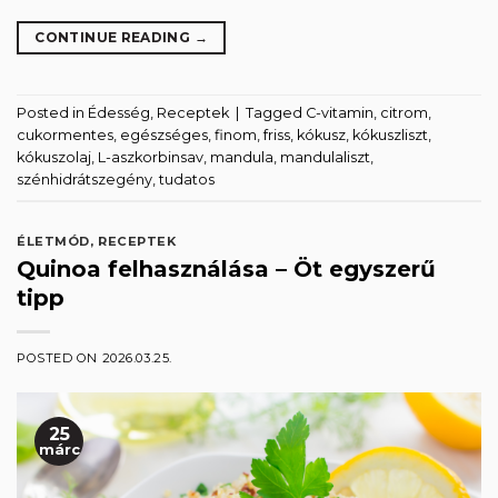
CONTINUE READING
→
Posted in
Édesség
,
Receptek
|
Tagged
C-vitamin
,
citrom
,
cukormentes
,
egészséges
,
finom
,
friss
,
kókusz
,
kókuszliszt
,
kókuszolaj
,
L-aszkorbinsav
,
mandula
,
mandulaliszt
,
szénhidrátszegény
,
tudatos
ÉLETMÓD
,
RECEPTEK
Quinoa felhasználása – Öt egyszerű
tipp
POSTED ON
2026.03.25.
25
márc