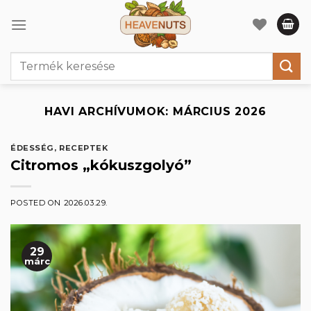
Skip
to
content
Keresés
a
következőre:
HAVI ARCHÍVUMOK:
MÁRCIUS 2026
ÉDESSÉG
,
RECEPTEK
Citromos „kókuszgolyó”
POSTED ON
2026.03.29.
29
márc