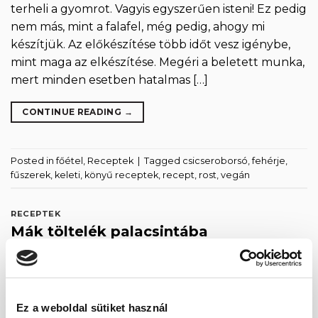
terheli a gyomrot. Vagyis egyszerűen isteni! Ez pedig
nem más, mint a falafel, még pedig, ahogy mi
készítjük. Az előkészítése több időt vesz igénybe,
mint maga az elkészítése. Megéri a beletett munka,
mert minden esetben hatalmas […]
CONTINUE READING
→
Posted in
főétel
,
Receptek
|
Tagged
csicseroborsó
,
fehérje
,
fűszerek
,
keleti
,
könyű receptek
,
recept
,
rost
,
vegán
RECEPTEK
Mák töltelék palacsintába
POSTED ON
2026.03.08.
Ez a weboldal sütiket használ