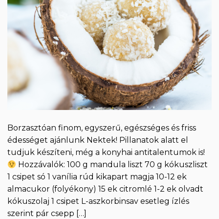
Borzasztóan finom, egyszerű, egészséges és friss
édességet ajánlunk Nektek! Pillanatok alatt el
tudjuk készíteni, még a konyhai antitalentumok is!
Hozzávalók: 100 g mandula liszt 70 g kókuszliszt
1 csipet só 1 vanília rúd kikapart magja 10-12 ek
almacukor (folyékony) 15 ek citromlé 1-2 ek olvadt
kókuszolaj 1 csipet L-aszkorbinsav esetleg ízlés
szerint pár csepp […]