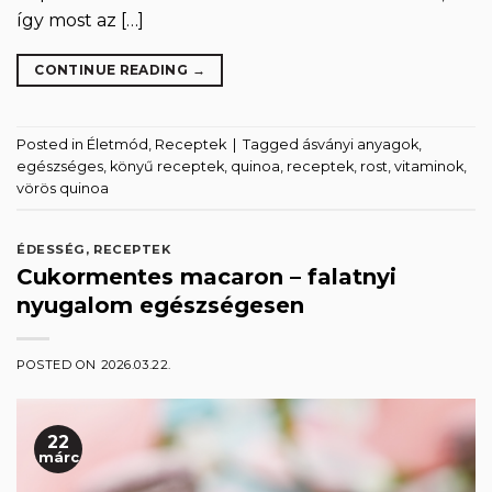
így most az […]
CONTINUE READING
→
Posted in
Életmód
,
Receptek
|
Tagged
ásványi anyagok
,
egészséges
,
könyű receptek
,
quinoa
,
receptek
,
rost
,
vitaminok
,
vörös quinoa
ÉDESSÉG
,
RECEPTEK
Cukormentes macaron – falatnyi
nyugalom egészségesen
POSTED ON
2026.03.22.
22
márc