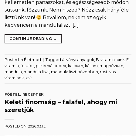
kellemetlen panaszokat, és egészségesebb módon
süssünk, főzzünk. Nem hiszed? Nézz csak hányféle
lisztünk van!
Bevallom, nekem az egyik
kedvencem a mandulaliszt. […]
CONTINUE READING
→
Posted in
Életmód
|
Tagged
ásványi anyagok
,
B-vitamin
,
cink
,
E-
vitamin
,
foszfor
,
glikémiás index
,
kalcium
,
kálium
,
magnézium
,
mandula
,
mandula liszt
,
mandula liszt bővebben
,
rost
,
vas
,
vitaminok
,
zsír
FŐÉTEL
,
RECEPTEK
Keleti finomság – falafel, ahogy mi
szeretjük
POSTED ON
2026.03.15.