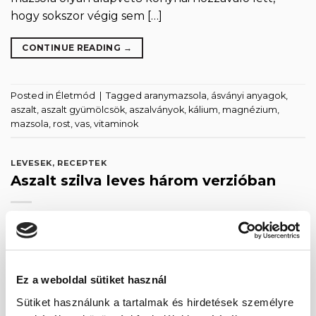
hogy sokszor végig sem […]
CONTINUE READING
→
Posted in
Életmód
|
Tagged
aranymazsola
,
ásványi anyagok
,
aszalt
,
aszalt gyümölcsök
,
aszalványok
,
kálium
,
magnézium
,
mazsola
,
rost
,
vas
,
vitaminok
LEVESEK
,
RECEPTEK
Aszalt szilva leves három verzióban
POSTED ON
2026.02.08.
08
febr
Ez a weboldal sütiket használ
Sütiket használunk a tartalmak és hirdetések személyre