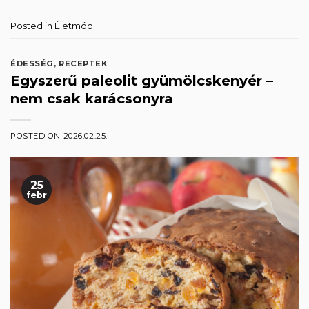
Posted in
Életmód
ÉDESSÉG
,
RECEPTEK
Egyszerű paleolit gyümölcskenyér –
nem csak karácsonyra
POSTED ON
2026.02.25.
25
febr