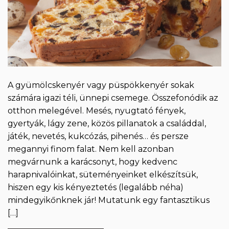
A gyümölcskenyér vagy püspökkenyér sokak
számára igazi téli, ünnepi csemege. Összefonódik az
otthon melegével. Mesés, nyugtató fények,
gyertyák, lágy zene, közös pillanatok a családdal,
játék, nevetés, kukcózás, pihenés… és persze
megannyi finom falat. Nem kell azonban
megvárnunk a karácsonyt, hogy kedvenc
harapnivalóinkat, süteményeinket elkészítsük,
hiszen egy kis kényeztetés (legalább néha)
mindegyikőnknek jár! Mutatunk egy fantasztikus
[…]