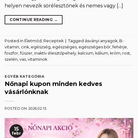
helyen nevezik sörélesztőnek és nemes vagy […]
CONTINUE READING
→
Posted in
Életmód
,
Receptek
|
Tagged
ásványi anyagok
,
B-
vitamin
,
cink
,
egészség
,
egészséges
,
egészséges bőr
,
fehérje
,
foszfor
,
fűszer
,
inaktív élesztőpehely
,
kalcium
,
kálium
,
króm
,
rost
,
szelén
,
vas
,
vitaminok
EGYÉB KATEGÓRIA
Nőnapi kupon minden kedves
vásárlónknak
POSTED ON
2026.02.15.
15
febr