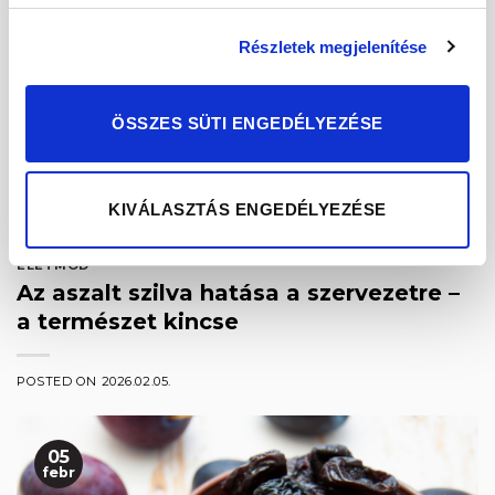
van megoldás, mert aszalt gyümölcsöket is
használhatunk a főzéshez. Ilyen például az […]
Részletek megjelenítése
CONTINUE READING
→
ÖSSZES SÜTI ENGEDÉLYEZÉSE
Posted in
Levesek
,
Receptek
|
Tagged
ásványi anyagok
,
aszalt
,
aszalt barack
,
aszalt szilva
,
aszalványt
,
ételek
,
gasztronómia
,
leves
,
rost
,
vitaminok
KIVÁLASZTÁS ENGEDÉLYEZÉSE
ÉLETMÓD
Az aszalt szilva hatása a szervezetre –
a természet kincse
POSTED ON
2026.02.05.
05
febr