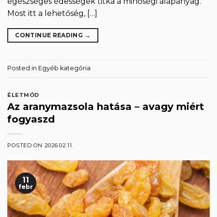
egészséges édességek titka a minőségi alapanyag.
Most itt a lehetőség, […]
CONTINUE READING
→
Posted in
Egyéb kategória
ÉLETMÓD
Az aranymazsola hatása – avagy miért
fogyaszd
POSTED ON
2026.02.11.
11
febr