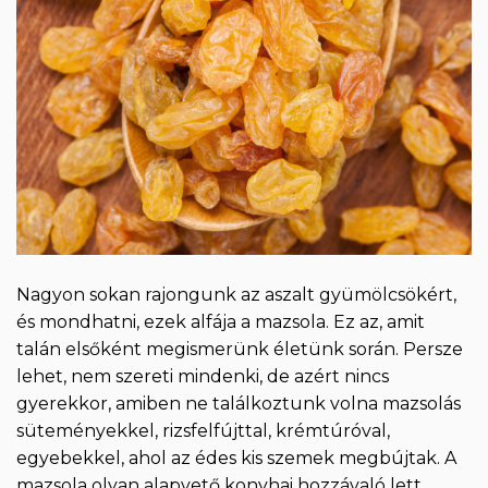
Nagyon sokan rajongunk az aszalt gyümölcsökért,
és mondhatni, ezek alfája a mazsola. Ez az, amit
talán elsőként megismerünk életünk során. Persze
lehet, nem szereti mindenki, de azért nincs
gyerekkor, amiben ne találkoztunk volna mazsolás
süteményekkel, rizsfelfújttal, krémtúróval,
egyebekkel, ahol az édes kis szemek megbújtak. A
mazsola olyan alapvető konyhai hozzávaló lett,