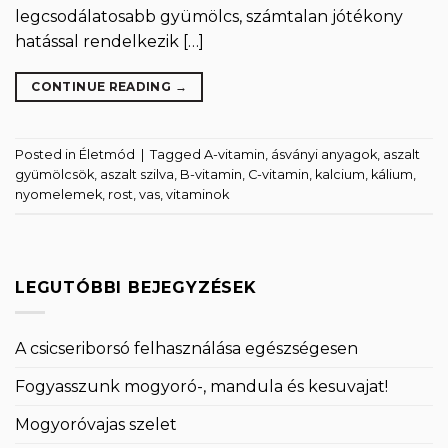
legcsodálatosabb gyümölcs, számtalan jótékony
hatással rendelkezik […]
CONTINUE READING
→
Posted in
Életmód
|
Tagged
A-vitamin
,
ásványi anyagok
,
aszalt
gyümölcsök
,
aszalt szilva
,
B-vitamin
,
C-vitamin
,
kalcium
,
kálium
,
nyomelemek
,
rost
,
vas
,
vitaminok
LEGUTÓBBI BEJEGYZÉSEK
A csicseriborsó felhasználása egészségesen
Fogyasszunk mogyoró-, mandula és kesuvajat!
Mogyoróvajas szelet