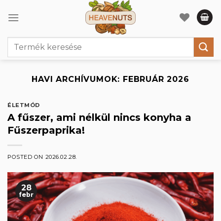
Skip
to
content
Keresés
a
következőre:
HAVI ARCHÍVUMOK:
FEBRUÁR 2026
ÉLETMÓD
A fűszer, ami nélkül nincs konyha a
Fűszerpaprika!
POSTED ON
2026.02.28.
28
febr