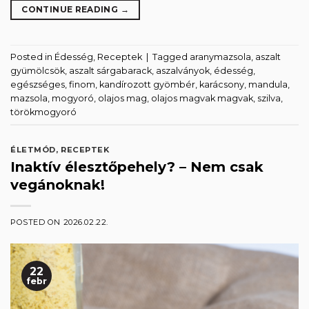
CONTINUE READING
→
Posted in
Édesség
,
Receptek
|
Tagged
aranymazsola
,
aszalt
gyümölcsök
,
aszalt sárgabarack
,
aszalványok
,
édesség
,
egészséges
,
finom
,
kandírozott gyömbér
,
karácsony
,
mandula
,
mazsola
,
mogyoró
,
olajos mag
,
olajos magvak magvak
,
szilva
,
törökmogyoró
ÉLETMÓD
,
RECEPTEK
Inaktív élesztőpehely? – Nem csak
vegánoknak!
POSTED ON
2026.02.22.
22
febr