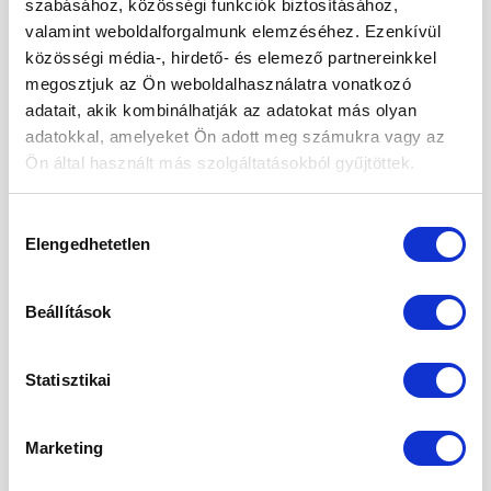
szabásához, közösségi funkciók biztosításához,
valamint weboldalforgalmunk elemzéséhez. Ezenkívül
közösségi média-, hirdető- és elemező partnereinkkel
megosztjuk az Ön weboldalhasználatra vonatkozó
adatait, akik kombinálhatják az adatokat más olyan
adatokkal, amelyeket Ön adott meg számukra vagy az
Ön által használt más szolgáltatásokból gyűjtöttek.
Hozzájárulás
Elengedhetetlen
kiválasztása
Valahogy az ősz és a hidegebb idő beköszöntével
Beállítások
többször készítünk és fogyasztunk különféle
leveseket. A gyümölcslevesek viszont télen-nyáron
Statisztikai
hódítanak, ehetjük melegen és hidegen is,
megannyi változat létezik. Ha mindenképp
gyümölcsleves a cél, de az idénygyümölcsökből
Marketing
nem tudunk, nem akarunk főzni semmit, akkor is