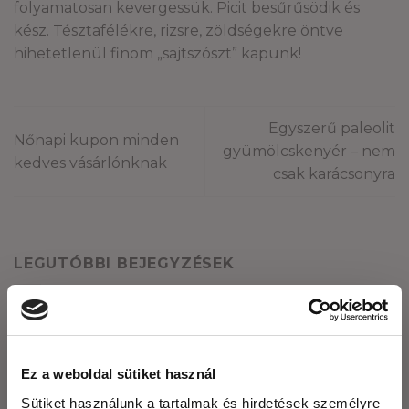
folyamatosan kevergessük. Picit besűrűsödik és
kész. Tésztafélékre, rizsre, zöldségekre öntve
hihetetlenül finom „sajtszószt” kapunk!
Egyszerű paleolit
Nőnapi kupon minden
gyümölcskenyér – nem
kedves vásárlónknak
csak karácsonyra
LEGUTÓBBI BEJEGYZÉSEK
Fogyasszunk mogyoró-, mandula és kesuvajat!
Mogyoróvajas szelet
Ez a weboldal sütiket használ
Méregtelenítés természetesen és óvatosan.
Sütiket használunk a tartalmak és hirdetések személyre