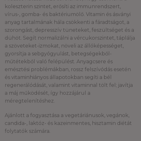
koleszterin szintet, erősíti az immunrendszert,
vírus-, gomba- és baktériumölő. Vitamin és ásványi
anyag tartalmának hála csökkenti a fáradtságot, a
szorongást, depresszív tüneteket, feszültséget és a
dühöt. Segít normalizálni a vércukorszintet, táplálja
a szöveteket-izmokat, növeli az állóképességet,
gyorsítja a sebgyógyulást, betegségekből-
műtétekből való felépülést. Anyagcsere és
emésztési problémákban, rossz felszívódás esetén
és vitaminhiányos állapotokban segíti a bél
regenerálódását, valamint vitaminnal tölt fel; javítja
a máj működését, így hozzájárul a
méregtelenítéshez.
Ajánlott a fogyasztása a vegetáriánusok, vegánok,
candida-, laktóz- és kazeinmentes, hisztamin diétát
folytatók számára.