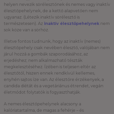
helyen nevezik sörélesztőnek és nemes vagy inaktív
élesztőpehelynek, de a kettő alapvetően nem
ugyanaz. (Létezik inaktív sörélesztő is
természetesen). Az
inaktív élesztőpehelynek
nem
sok köze van a sörhöz.
Illetve fontos tudnunk, hogy az inaktív (nemes)
élesztőpehely csak nevében élesztő, valójában nem
járul hozzá a gombák szaporodásához, az
erjedéshez; nem alkalmazható tészták
megkelesztéséhez. Ízében is teljesen eltér az
élesztőtől, hiszen ennek rendkívül kellemes,
enyhén sajtos íze van. Az élesztőre érzékenyek, a
candida diétát és a vegetáriánus étrendet, vegán
életmódot folytatók is fogyaszthatják.
A nemes élesztőpehelynek alacsony a
kalóriatartalma, de magas a fehérje – és