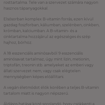
rosttartalma. Tele van a szervezet számára nagyon
hasznos tápanyagokkal.
Elsősorban komplex B-vitamin forrás, ezen kívül
gazdag foszforban, káliumban, szelénben, cinkben,
krómban, kalciumban. A B-vitamin- és a
cinktartalma hozzájárul az egészséges és szép
hajhoz, bőrhöz.
A 18 esszenciális aminósavból 9 esszenciális
aminósavat tartalmaz, úgy mint lizin, metionin,
triptofán, treonin stb. amelyeket az emberi vagy
állati szervezet nem, vagy csak elégtelen
mennyiségben képes előállítani.
A vegán életmódot élők körében a teljes B-vitamin
tartalom miatt is nagyon népszerű.
Áldásos hatásai közé sorolandó, hogy csökkenti a