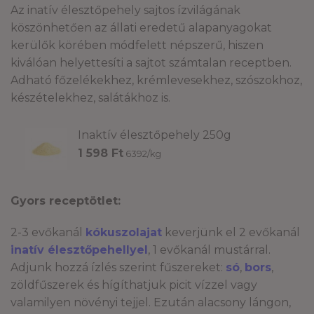
Az inatív élesztőpehely sajtos ízvilágának
köszönhetően az állati eredetű alapanyagokat
kerülők körében módfelett népszerű, hiszen
kiválóan helyettesíti a sajtot számtalan receptben.
Adható főzelékekhez, krémlevesekhez, szószokhoz,
készételekhez, salátákhoz is.
Inaktív élesztőpehely 250g
1 598
Ft
6392/kg
Gyors receptötlet:
2-3 evőkanál
kókuszolajat
keverjünk el 2 evőkanál
inatív élesztőpehellyel
, 1 evőkanál mustárral.
Adjunk hozzá ízlés szerint fűszereket:
só
,
bors
,
zöldfűszerek és hígíthatjuk picit vízzel vagy
valamilyen növényi tejjel. Ezután alacsony lángon,