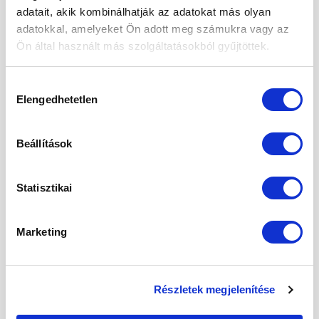
adatait, akik kombinálhatják az adatokat más olyan
adatokkal, amelyeket Ön adott meg számukra vagy az
Inaktív élesztőpehely tárolása
Ön által használt más szolgáltatásokból gyűjtöttek.
Tárolja száraz és hűvös helyen, szorosan
lezárt tasakban.
Hozzájárulás
Elengedhetetlen
kiválasztása
Egy
RI%*
100 g-
Tápérték
adagban
20 g-
ban
(20 g)
ban
Beállítások
1403
Statisztikai
kJ /
281 kJ /
Energiaérték
3%
335
67 kcal
kcal
Marketing
Zsír
5 g
1 g
1%
– telített zsírsav
0,5 g
0,1 g
1%
Részletek megjelenítése
Szénhidrát
27,5 g
5,5 g
2%