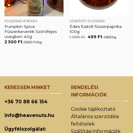
FŰSZERKEVERÉKEK
SZÁRÍTOTT FŰSZEREK
Pumpkin Spice
Édes füstölt fűszerpaprika
Fűszerkeverék Szórófejes
100g
üvegben 40g
Original
Current
1 099
Ft
499
Ft
4900/kg
price
price
2 500
Ft
25000 Ft/kg
was:
is:
1
499 Ft.
099 Ft.
KERESSEN MINKET
RENDELÉSI
INFORMÁCIÓK
+36 70 88 66 154
Cookie tájékoztató
info@heavenuts.hu
Általános szerződési
feltételek
Ügyfélszolgálat:
Szállítási információk