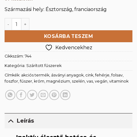
Származási hely: Észtország, franciaország
Inaktív élesztőpehely 250g mennyiség
KOSÁRBA TESZEM
Kedvencekhez
Cikkszám:
744
Kategória:
Szárított fűszerek
Címkék:
akciós termék
,
ásványi anyagok
,
cink
,
fehérje
,
folsav
,
foszfor
,
fűszer
,
króm
,
magnézium
,
szelén
,
vas
,
vegán
,
vitaminok
Leírás