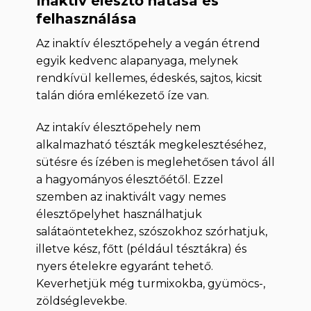
Inaktív élesztő hatása és
felhasználása
Az inaktív élesztőpehely a vegán étrend
egyik kedvenc alapanyaga, melynek
rendkívül kellemes, édeskés, sajtos, kicsit
talán dióra emlékezető íze van.
Az intakív élesztőpehely nem
alkalmazható tészták megkelesztéséhez,
sütésre és ízében is meglehetősen távol áll
a hagyományos élesztőétől. Ezzel
szemben az inaktivált vagy nemes
élesztőpelyhet használhatjuk
salátaöntetekhez, szószokhoz szórhatjuk,
illetve kész, főtt (például tésztákra) és
nyers ételekre egyaránt tehető.
Keverhetjük még turmixokba, gyümöcs-,
zöldséglevekbe.