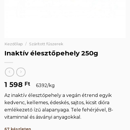
Kezdőlap
/
Szárított fűszerek
Inaktív élesztőpehely 250g
1 598
Ft
6392/kg
Az inaktív élesztőpehely a vegán étrend egyik
kedvenc, kellemes, édeskés, sajtos, kicsit dióra
emlékezető ízű alapanyaga. Tele fehérjével, B-
vitaminnal és ásványi anyagokkal.
67 készleten