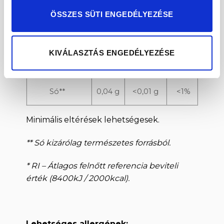
– Cukor
2 g
0,4 g
<1%
ÖSSZES SÜTI ENGEDÉLYEZÉSE
Rost
20 g
4 g
–
KIVÁLASZTÁS ENGEDÉLYEZÉSE
Fehérje
45 g
9 g
18%
Só**
0,04 g
<0,01 g
<1%
Minimális eltérések lehetségesek.
** Só kizárólag természetes forrásból.
* RI – Átlagos felnőtt referencia beviteli
érték (8400kJ / 2000kcal).
Lehetséges allergének: