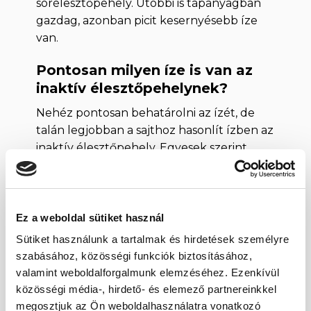
sörélesztőpehely. Utóbbi is tápanyagban
gazdag, azonban picit kesernyésebb íze
van.
Pontosan milyen íze is van az
inaktív élesztőpehelynek?
Nehéz pontosan behatárolni az ízét, de
talán legjobban a sajthoz hasonlít ízben az
inaktív élesztőpehely. Egyesek szerint
inkább diós-mandulás íze van, valaki pedig
váltig állítja, hogy ugyanazt az ízélményt
adja, mint a burgonya. Egy biztos:
különleges édeskés íze van, ami talán
Ez a weboldal sütiket használ
teljesen egyedi és semmihez sem
Sütiket használunk a tartalmak és hirdetések személyre
hasonlítható igazából.
szabásához, közösségi funkciók biztosításához,
valamint weboldalforgalmunk elemzéséhez. Ezenkívül
Összetevők
közösségi média-, hirdető- és elemező partnereinkkel
megosztjuk az Ön weboldalhasználatra vonatkozó
inaktív, szárított élesztőpehely