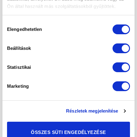
Ön által használt más szolgáltatásokból gyűjtöttek.
Zsír
0,7 g
0,35 g
1%
– telített zsírsav
0,1 g
0,05 g
<1%
Hozzájárulás
Elengedhetetlen
kiválasztása
Szénhidrát
49,1 g
24,6 g
9%
– Cukor
49,1 g
24,6 g
27%
Beállítások
Rost
40 g
20 g
–
Statisztikai
Fehérje
4,6 g
2,3 g
5%
Marketing
Só**
0,09 g
0,05 g
1%
Vitaminok és
Egy
RI%*
100 g-
ásványi
adagban
100 g-
ban
Részletek megjelenítése
anyagok
(50 g)
ban
2,9
Vas
1,5 mg
21%
mg
ÖSSZES SÜTI ENGEDÉLYEZÉSE