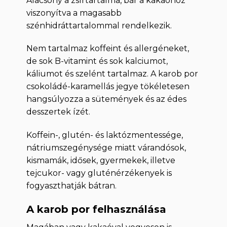
Alacsony a zsírtartalma, bár a kakaóhoz
viszonyítva a magasabb
szénhidráttartalommal rendelkezik.
Nem tartalmaz koffeint és allergéneket,
de sok B-vitamint és sok kalciumot,
káliumot és szelént tartalmaz. A karob por
csokoládé-karamellás jegye tökéletesen
hangsúlyozza a sütemények és az édes
desszertek ízét.
Koffein-, glutén- és laktózmentessége,
nátriumszegénysége miatt várandósok,
kismamák, idősek, gyermekek, illetve
tejcukor- vagy gluténérzékenyek is
fogyaszthatják bátran.
A karob por felhasználása