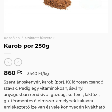
Kezdőlap
/
Szárított fűszerek
Karob por 250g
860
Ft
3440 Ft/kg
Szentjánoskenyér, karob (por). Különösen csengő
szavak. Pedig egy vitaminokban, ásványi
anyagokban rendkívül gazdag, koffein-, laktóz-,
gluténmentes élelmiszer, amelynek kakaóra
emlékeztető íze van és vele könnyedén kiváltható