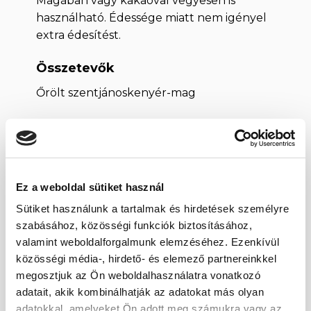
Magában vagy kakaóval vegyesen is
használható. Édessége miatt nem igényel
extra édesítést.
Összetevők
Őrölt szentjánoskenyér-mag
A karob por tárolása
Tárolja száraz és hűvös helyen, szorosan
lezárt tasakban.
Ez a weboldal sütiket használ
Egy
RI%*
Sütiket használunk a tartalmak és hirdetések személyre
100 g-
Tápérték
adagan
50 g-
szabásához, közösségi funkciók biztosításához,
ban
(50 g)
ban
valamint weboldalforgalmunk elemzéséhez. Ezenkívül
közösségi média-, hirdető- és elemező partnereinkkel
1263
megosztjuk az Ön weboldalhasználatra vonatkozó
kJ /
631 kJ /
Energiaérték
8%
301
150 kcal
adatait, akik kombinálhatják az adatokat más olyan
kcal
adatokkal, amelyeket Ön adott meg számukra vagy az