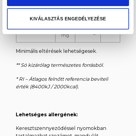
348
Kalcium
174 mg
44%
mg
KIVÁLASZTÁS ENGEDÉLYEZÉSE
827
Kálium
414 mg
41%
mg
Minimális eltérések lehetségesek.
** Só kizárólag természetes forrásból.
* RI – Átlagos felnőtt referencia beviteli
érték (8400kJ / 2000kcal).
Lehetséges allergének:
Keresztszennyeződéssel nyomokban
tartalmazhat szezámot, mandulát,