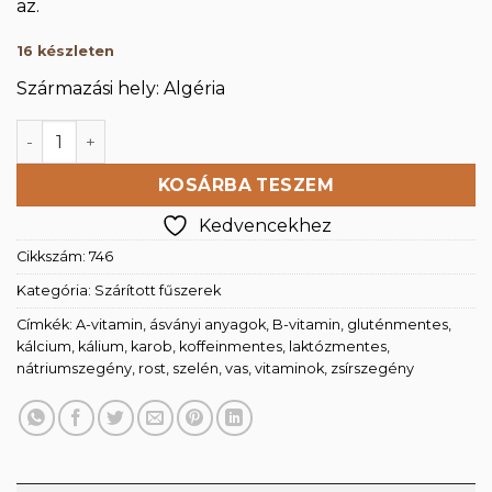
az.
16 készleten
Származási hely: Algéria
Karob por 250g mennyiség
KOSÁRBA TESZEM
Kedvencekhez
Cikkszám:
746
Kategória:
Szárított fűszerek
Címkék:
A-vitamin
,
ásványi anyagok
,
B-vitamin
,
gluténmentes
,
kálcium
,
kálium
,
karob
,
koffeinmentes
,
laktózmentes
,
nátriumszegény
,
rost
,
szelén
,
vas
,
vitaminok
,
zsírszegény