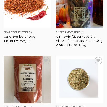
Kedvencekhez
Kedvencekhez
SZÁRÍTOTT FŰSZEREK
FŰSZERKEVERÉKEK
Gin Tonic fűszerkeverék
Cayenne bors 100g
Visszazárható tasakban 100g
1 080
Ft
10800/kg
2 500
Ft
25000 Ft/kg
Kedvencekhez
Kedvencekhez