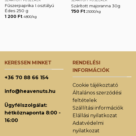
SZÁRÍTOTT FŰSZEREK
SZÁRÍTOTT FŰSZEREK
Fűszerpaprika I.osztályú
Szárított majoranna 30g
Édes 250 g
750
Ft
25000/kg
1 200
Ft
4800/kg
KERESSEN MINKET
RENDELÉSI
INFORMÁCIÓK
+36 70 88 66 154
Cookie tájékoztató
info@heavenuts.hu
Általános szerződési
feltételek
Ügyfélszolgálat:
Szállítási információk
hétköznaponta 8:00 -
Elállási nyilatkozat
16:00
Adatvédelmi
nyilatkozat