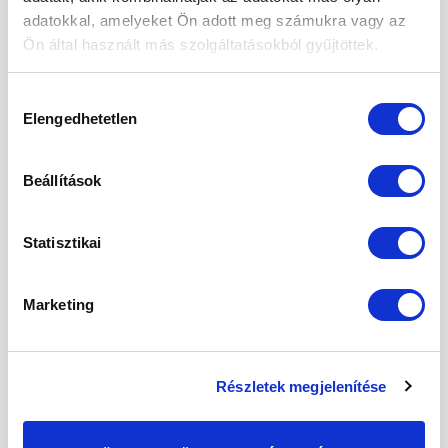
adatokkal, amelyeket Ön adott meg számukra vagy az
Ön által használt más szolgáltatásokból gyűjtöttek.
Hozzájárulás
Kedvencekhez
Kedvencekhez
Elengedhetetlen
kiválasztása
ELFOGYOTT
ELFOGYOTT
Beállítások
JEGES TEA CSOMAGOK
JEGES TEA CSOMAGOK
Statisztikai
Dupla hibiszkusz csomag
Hibiszkusz gyömbérrel
egyszeri ajánlat
csomag
2 900
Ft
6 110
Ft
Marketing
Részletek megjelenítése
Kedvencekhez
Kedvencekhez