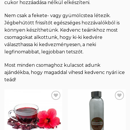
cukor hozzáadása nélkül elkészíteni.
Nem csak a fekete- vagy gyümölcstea létezik.
Jégbehűtött frissítőt egészséges hozzávalókból is
könnyen készíthetünk. Kedvenc teáinkhoz most
csomagokat alkottunk, hogy ki-ki kedvére
választhassa ki kedvezményesen, a neki
legfinomabbat, legjobban tetszőt.
Most minden csomaghoz kulacsot adunk
ajándékba, hogy magaddal vihesd kedvenc nyári ice
teád!
Kedvencekhez
Kedvencekhez