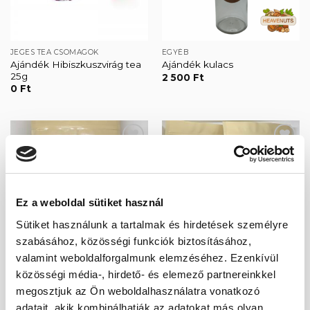
JEGES TEA CSOMAGOK
EGYÉB
Ajándék Hibiszkuszvirág tea
Ajándék kulacs
25g
2 500
Ft
0
Ft
Kedvencekhez
Kedvencekhez
ELFOGYOTT
ELFOGYOTT
Ez a weboldal sütiket használ
Sütiket használunk a tartalmak és hirdetések személyre
szabásához, közösségi funkciók biztosításához,
valamint weboldalforgalmunk elemzéséhez. Ezenkívül
JEGES TEA CSOMAGOK
JEGES TEA CSOMAGOK
közösségi média-, hirdető- és elemező partnereinkkel
Citromfű csomag
Dupla hibiszkusz csomag
megosztjuk az Ön weboldalhasználatra vonatkozó
3 150
Ft
4 400
Ft
adatait, akik kombinálhatják az adatokat más olyan