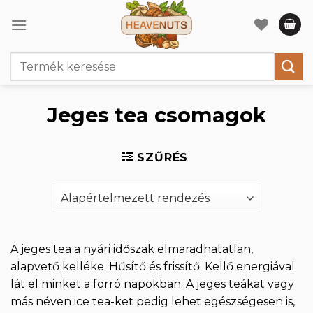
Skip
to
content
Keresés
a
következőre:
Jeges tea csomagok
SZŰRÉS
A jeges tea a nyári időszak elmaradhatatlan,
alapvető kelléke. Hűsítő és frissítő. Kellő energiával
lát el minket a forró napokban. A jeges teákat vagy
más néven ice tea-ket pedig lehet egészségesen is,