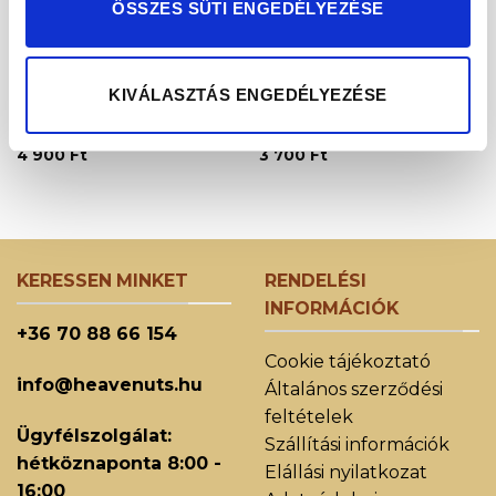
ELFOGYOTT
ELFOGYOTT
ÖSSZES SÜTI ENGEDÉLYEZÉSE
KIVÁLASZTÁS ENGEDÉLYEZÉSE
JEGES TEA CSOMAGOK
JEGES TEA CSOMAGOK
Moringa 2 csomag
Moringa csomag
4 900
Ft
3 700
Ft
KERESSEN MINKET
RENDELÉSI
INFORMÁCIÓK
+36 70 88 66 154
Cookie tájékoztató
info@heavenuts.hu
Általános szerződési
feltételek
Ügyfélszolgálat:
Szállítási információk
hétköznaponta 8:00 -
Elállási nyilatkozat
16:00