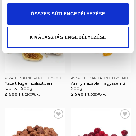
KAPCSOLÓDÓ TERMÉKEK
ÖSSZES SÜTI ENGEDÉLYEZÉSE
KIVÁLASZTÁS ENGEDÉLYEZÉSE
Kedvencekhez
Kedvencekhez
ASZALT ÉS KANDÍROZOTT GYÜMÖLCSÖK
ASZALT ÉS KANDÍROZOTT GYÜMÖLCSÖK
Aszalt füge, rizslisztben
Aranymazsola, nagyszemű
szárítva 500g
500g
2 600
Ft
2 540
Ft
5200Ft/kg
5080Ft/kg
Kedvencekhez
Kedvencekhez