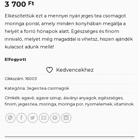
3 700
Ft
Elkészítettük ezt a mennyei nyári jeges tea csomagot
moringa porral, amely minden konyhában megállja a
helyét a forró hónapok alatt. Egészséges és finom
innivaló, melyet még magaddal is vihetsz, hiszen ajándék
kulacsot adunk mellé!
Elfogyott
Kedvencekhez
Cikkszám:
16003
Kategória:
Jeges tea csomagok
Címkék:
agavé
,
agave szirup
,
ásványi anyagok
,
egészséges
,
finom
,
jeges tea
,
moringa
,
moringa por
,
nyomelemek
,
vitaminok