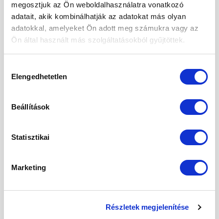
megosztjuk az Ön weboldalhasználatra vonatkozó
energiával, tápanyaggal, de ízletes jeges
adatait, akik kombinálhatják az adatokat más olyan
teát is készíthetünk vele. Az agave szirup
adatokkal, amelyeket Ön adott meg számukra vagy az
pedig segít, hogy a fehér cukrot
Ön által használt más szolgáltatásokból gyűjtöttek.
kikerüljük.
A csomag tartalma:
Hozzájárulás
Elengedhetetlen
kiválasztása
1 cs.
Moringa por 250g
– 1990,-
1 db
Agave szirup 350g
– 1660,-
Beállítások
1 db Ice tea kulacs – 1500,-
Statisztikai
A csomag összértéke 5150 Ft.
Megtakarítás 1450 Ft.
Marketing
További információk
Részletek megjelenítése