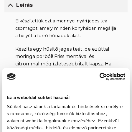
Leírás
Elkészítettük ezt a mennyei nyári jeges tea
csomagot, amely minden konyhában megállja
a helyét a forró hónapok alatt.
Készíts egy hűsítő jeges teát, de ezúttal
moringa porból! Friss mentával és
citrommal még ízletesebb italt kapsz. Ha
nem lenne elég édes, adj hozzá az agave
szirupból! Hűtsd be és jégkockákkal
kínáld! Egészséges és finom innivaló,
melyet még magaddal is vihetsz, hiszen
Ez a weboldal sütiket használ
ajándék kulacsot adunk mellé!
Sütiket használunk a tartalmak és hirdetések személyre
szabásához, közösségi funkciók biztosításához,
A moringa por, mely az indiai ájurvédikus
valamint weboldalforgalmunk elemzéséhez. Ezenkívül
gyógyitásban háromszáz féle problémára
közösségi média-, hirdető- és elemező partnereinkkel
javasolt, nem csak testünket tölti fel kellő