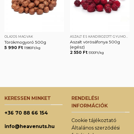
OLAJOS MAGVAK
ASZALT ÉS KANDÍROZOTT GYÜMÖLCSÖK
Aszalt vörösáfonya 500g
Törökmogyoró 500g
(egész)
5 990
Ft
11980Ft/kg
2 550
Ft
5100Ft/kg
KERESSEN MINKET
RENDELÉSI
INFORMÁCIÓK
+36 70 88 66 154
Cookie tájékoztató
info@heavenuts.hu
Általános szerződési