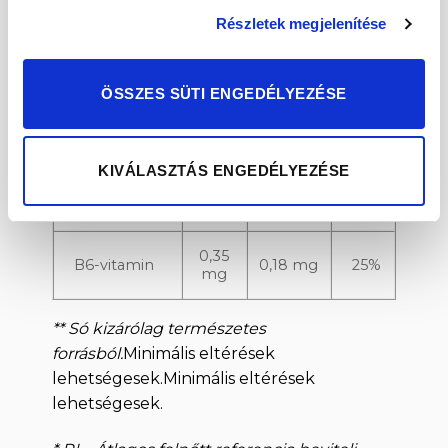
Részletek megjelenítése
Vitaminok és
Egy
RI%*
100 g-
ásványi
adagban
(100 g-
ban
anyagok
(
50 g)
ban)
ÖSSZES SÜTI ENGEDÉLYEZÉSE
883
Kálium
442 mg
44%
mg
KIVÁLASZTÁS ENGEDÉLYEZÉSE
2,3
Vas
1,2 mg
16%
mg
0,35
B6-vitamin
0,18 mg
25%
mg
** Só kizárólag természetes
forrásból.
Minimális eltérések
lehetségesek.Minimális eltérések
lehetségesek.