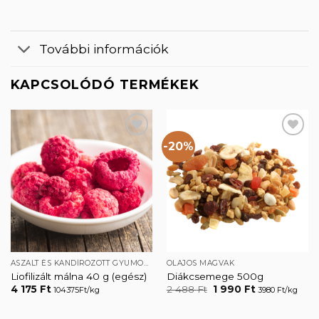
További információk
KAPCSOLÓDÓ TERMÉKEK
-20%
Kedvencekhez
Kedvencekhez
ASZALT ÉS KANDÍROZOTT GYÜMÖLCSÖK
OLAJOS MAGVAK
Liofilizált málna 40 g (egész)
Diákcsemege 500g
Original
Current
4 175
Ft
2 488
Ft
1 990
Ft
104375Ft/kg
3980 Ft/kg
price
price
was:
is:
2
1