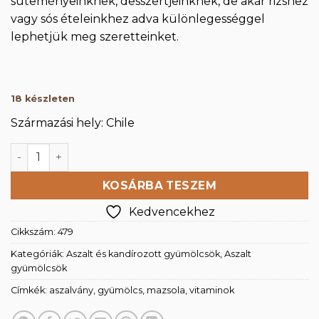
süteményeinknek, desszertjeinknek, de akár rizshez
vagy sós ételeinkhez adva különlegességgel
lephetjük meg szeretteinket.
18 készleten
Származási hely: Chile
Thompson mazsola 500g mennyiség
KOSÁRBA TESZEM
Kedvencekhez
Cikkszám:
479
Kategóriák:
Aszalt és kandírozott gyümölcsök
,
Aszalt
gyümölcsök
Címkék:
aszalvány
,
gyümölcs
,
mazsola
,
vitaminok