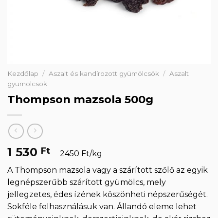
Kezdőlap
/
Aszalt és kandírozott gyümölcsök
/
Aszalt
gyümölcsök
Thompson mazsola 500g
1 530
Ft
2450 Ft/kg
A Thompson mazsola vagy a szárított szőlő az egyik
legnépszerűbb szárított gyümölcs, mely
jellegzetes, édes ízének köszönheti népszerűségét.
Sokféle felhasználásuk van. Állandó eleme lehet