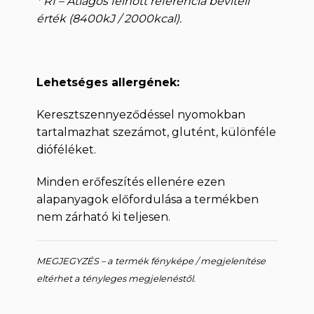
* RI – Átlagos felnőtt referencia beviteli
érték (8400kJ / 2000kcal).
Lehetséges allergének:
Keresztszennyeződéssel nyomokban
tartalmazhat szezámot, glutént, különféle
dióféléket.
Minden erőfeszítés ellenére ezen
alapanyagok előfordulása a termékben
nem zárható ki teljesen.
MEGJEGYZÉS – a termék fényképe / megjelenítése
eltérhet a tényleges megjelenéstől.