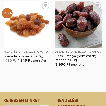
488 Ft.
990 Ft.
-25%
Kedvencekhez
Kedvencekhez
ASZALT ÉS KANDÍROZOTT GYÜMÖLCSÖK
ASZALT ÉS KANDÍROZOTT GYÜMÖLCSÖK
Friss Datolya (nem aszalt)
Mazsola, kisszemű 500g
maggal 500g
Original
Current
1 790
Ft
1 349
Ft
2698 Ft/kg
price
price
2 990
Ft
5980 Ft/kg
was:
is:
1
1
790 Ft.
349 Ft.
KERESSEN MINKET
RENDELÉSI