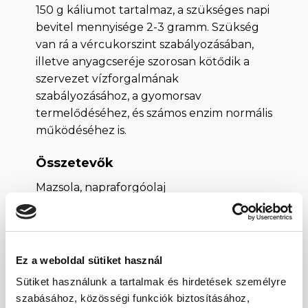
150 g káliumot tartalmaz, a szükséges napi
bevitel mennyisége 2-3 gramm. Szükség
van rá a vércukorszint szabályozásában,
illetve anyagcseréje szorosan kötődik a
szervezet vízforgalmának
szabályozásához, a gyomorsav
termelődéséhez, és számos enzim normális
működéséhez is.
Összetevők
Mazsola, napraforgóolaj
A Thompson mazsola tárolása
Tárolja száraz és hűvös helyen, szorosan
Ez a weboldal sütiket használ
lezárt csomagolásban.
Sütiket használunk a tartalmak és hirdetések személyre
szabásához, közösségi funkciók biztosításához,
Egy
RI%*
100 g-