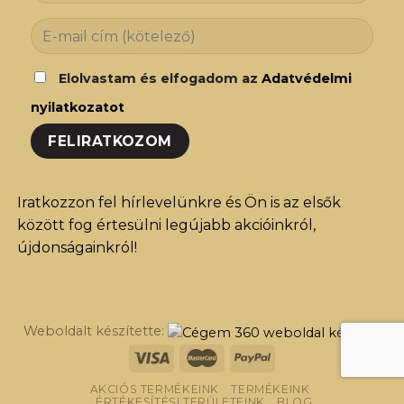
Elolvastam és elfogadom az
Adatvédelmi
nyilatkozatot
Iratkozzon fel hírlevelünkre és Ön is az elsők
között fog értesülni legújabb akcióinkról,
újdonságainkról!
Weboldalt készítette:
AKCIÓS TERMÉKEINK
TERMÉKEINK
ÉRTÉKESÍTÉSI TERÜLETEINK
BLOG