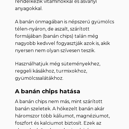
rendelkezik vitaminokkal és ásványi
anyagokkal.
A banán önmagában is népszerű gyümölcs
télen-nyáron, de aszalt, szárított
formájában (banán chips) talán még
nagyobb kedvvel fogyasztják azok is, akik
nyersen nem olyan szívesen teszik.
Használhatjuk még süteményekhez,
reggeli kásákhoz, turmixokhoz,
gyümölcssalátákhoz.
A banán chips hatása
A banán chips nem más, mint szárított
banán szeletek. A hőkezelt banán akár
háromszor több káliumot, magnéziumot,
foszfort és kalciumot biztosít. Ezek az