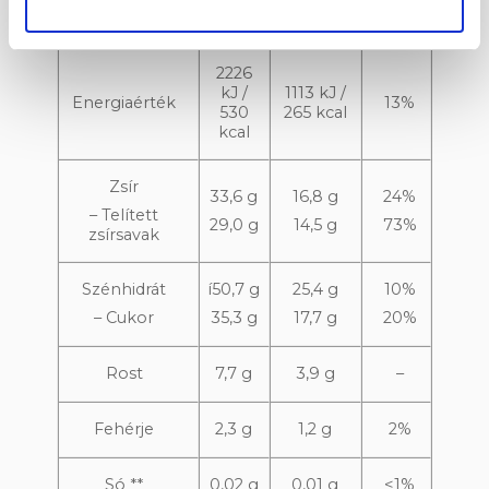
ban
(50 g)
ban)
2226
kJ /
1113 kJ /
Energiaérték
13%
530
265 kcal
kcal
Zsír
33,6 g
16,8 g
24%
– Telített
29,0 g
14,5 g
73%
zsírsavak
Szénhidrát
í50,7 g
25,4 g
10%
– Cukor
35,3 g
17,7 g
20%
Rost
7,7 g
3,9 g
–
Fehérje
2,3 g
1,2 g
2%
Só **
0,02 g
0,01 g
<1%