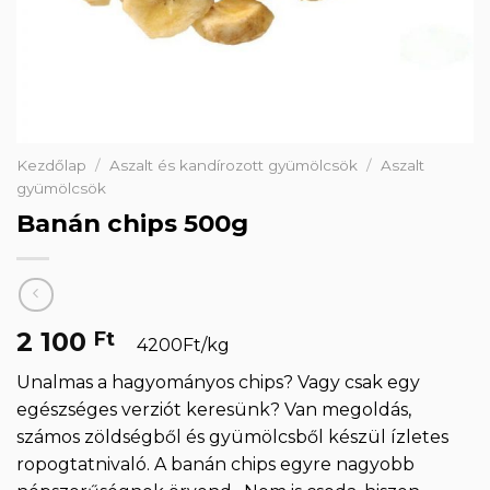
Kezdőlap
/
Aszalt és kandírozott gyümölcsök
/
Aszalt
gyümölcsök
Banán chips 500g
2 100
Ft
4200Ft/kg
Unalmas a hagyományos chips? Vagy csak egy
egészséges verziót keresünk? Van megoldás,
számos zöldségből és gyümölcsből készül ízletes
ropogtatnivaló. A banán chips egyre nagyobb