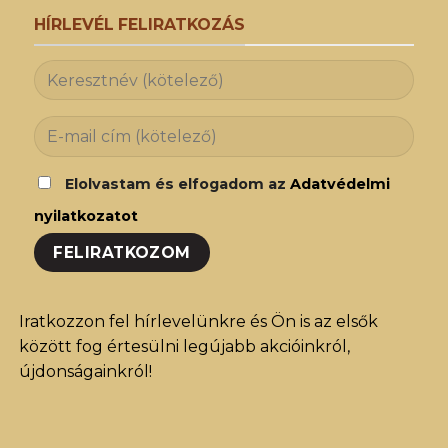
HÍRLEVÉL FELIRATKOZÁS
Elolvastam és elfogadom az
Adatvédelmi
nyilatkozatot
Iratkozzon fel hírlevelünkre és Ön is az elsők
között fog értesülni legújabb akcióinkról,
újdonságainkról!