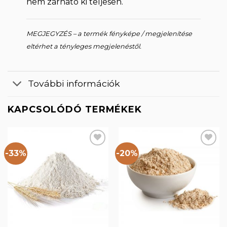
nem zárható ki teljesen.
MEGJEGYZÉS – a termék fényképe / megjelenítése
eltérhet a tényleges megjelenéstől.
További információk
KAPCSOLÓDÓ TERMÉKEK
-33%
-20%
Kedvencekhez
Kedvencekhez