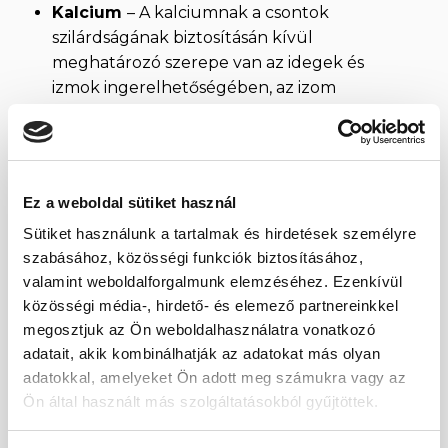
Kalcium
– A kalciumnak a csontok
szilárdságának biztosításán kívül
meghatározó szerepe van az idegek és
izmok ingerelhetőségében, az izom
összehúzódásban, sőt még a
véralvadásban is.
Magnézium
– segít csökkenteni a
fáradtságot, kimerültséget. Az idegek, az
Ez a weboldal sütiket használ
izmok és számos enzim működéséért
Sütiket használunk a tartalmak és hirdetések személyre
felelős. Jelentős szerepe van a
szabásához, közösségi funkciók biztosításához,
szénhidrátok, a zsírok, a nukleinsavak és a
valamint weboldalforgalmunk elemzéséhez. Ezenkívül
fehérjék anyagcseréjében, továbbá az
közösségi média-, hirdető- és elemező partnereinkkel
energiatermelő és – felhasználó
megosztjuk az Ön weboldalhasználatra vonatkozó
folyamatokban. A kalciummal, a foszforral
adatait, akik kombinálhatják az adatokat más olyan
és az A-vitaminnal együtt hat a legjobban.
adatokkal, amelyeket Ön adott meg számukra vagy az
Ön által használt más szolgáltatásokból gyűjtöttek.
Foszfor
– A foszfor a második legnagyobb
mennyiségű ásványi anyag a szervezetben.