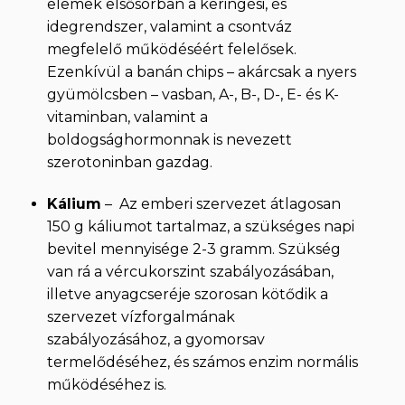
elemek elsősorban a keringési, és
idegrendszer, valamint a csontváz
megfelelő működéséért felelősek.
Ezenkívül a banán chips – akárcsak a nyers
gyümölcsben – vasban, A-, B-, D-, E- és K-
vitaminban, valamint a
boldogsághormonnak is nevezett
szerotoninban gazdag.
Kálium
– Az emberi szervezet átlagosan
150 g káliumot tartalmaz, a szükséges napi
bevitel mennyisége 2-3 gramm. Szükség
van rá a vércukorszint szabályozásában,
illetve anyagcseréje szorosan kötődik a
szervezet vízforgalmának
szabályozásához, a gyomorsav
termelődéséhez, és számos enzim normális
működéséhez is.