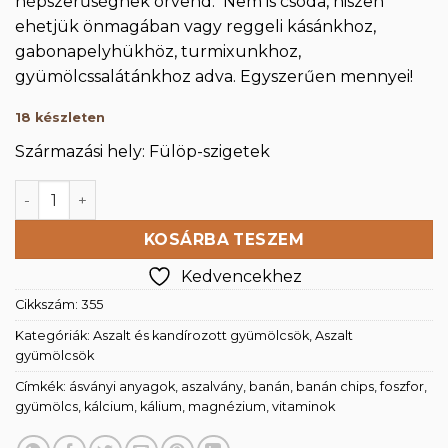
népszerűségnek örvend. Nem is csoda, hiszen
ehetjük önmagában vagy reggeli kásánkhoz,
gabonapelyhükhöz, turmixunkhoz,
gyümölcssalátánkhoz adva. Egyszerűen mennyei!
18 készleten
Származási hely: Fülöp-szigetek
Banán chips 500g mennyiség
KOSÁRBA TESZEM
Kedvencekhez
Cikkszám:
355
Kategóriák:
Aszalt és kandírozott gyümölcsök
,
Aszalt
gyümölcsök
Címkék:
ásványi anyagok
,
aszalvány
,
banán
,
banán chips
,
foszfor
,
gyümölcs
,
kálcium
,
kálium
,
magnézium
,
vitaminok