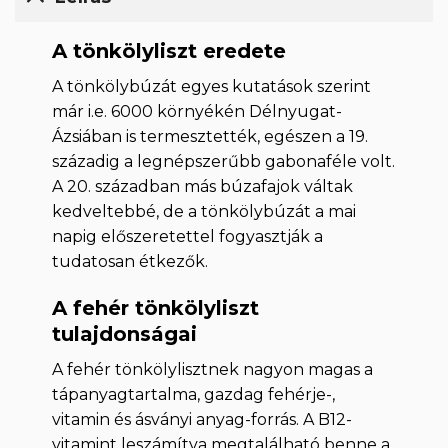
A tönkölyliszt eredete
A tönkölybúzát egyes kutatások szerint
már i.e. 6000 környékén Délnyugat-
Ázsiában is termesztették, egészen a 19.
századig a legnépszerűbb gabonaféle volt.
A 20. században más búzafajok váltak
kedveltebbé, de a tönkölybúzát a mai
napig előszeretettel fogyasztják a
tudatosan étkezők.
A fehér tönkölyliszt
tulajdonságai
A fehér tönkölylisztnek nagyon magas a
tápanyagtartalma, gazdag fehérje-,
vitamin és ásványi anyag-forrás. A B12-
vitamint leszámítva megtalálható benne a