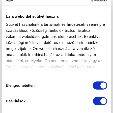
Foszfor
– A foszfor a második legnagyobb
mennyiségű ásványi anyag a szervezetben.
Segít fenntartani az egészséges csontokat
Ez a weboldal sütiket használ
és fogakat, elengedhetetlen az
Sütiket használunk a tartalmak és hirdetések személyre
idegrendszer működéséhez, a fehérje-,
szabásához, közösségi funkciók biztosításához,
szénhidrát-, zsír anyagcseréhez, számos
valamint weboldalforgalmunk elemzéséhez. Ezenkívül
enzim működéséhez.
közösségi média-, hirdető- és elemező partnereinkkel
Vas
– segít a vörösvértestek és a
megosztjuk az Ön weboldalhasználatra vonatkozó
hemoglobin megfelelő előállításában. Vas
adatait, akik kombinálhatják az adatokat más olyan
nélkül az oxigén nem lenne képes eljutni
adatokkal, amelyeket Ön adott meg számukra vagy az
a sejtekhez, vagyis a vas kellő mennyiségű
Ön által használt más szolgáltatásokból gyűjtöttek.
jelenléte esszenciális a szervezet
életképességének szempontjából.
Hozzájárulás
Elengedhetetlen
kiválasztása
Mangán
– A mangán hatása komplex.
Egyrészt számos enzim felépítéséhez és
működéséhez szükséges. Az
Beállítások
enzimműködés befolyásolásán keresztül a
mangán kellő mennyisége