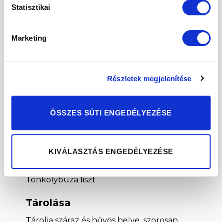
Statisztikai
elengedhetetlen egyes hormonok (főként
a pajzsmirigy- és nemi hormonok)
előállításához.
Marketing
Cink
– Segít megőrizni a haj, a bőr és a
köröm egészségét. Szabályozza a
hormonok szintézisének folyamatát, így
Részletek megjelenítése
közvetett úton befolyásolja a
hormonrendszer megfelelő működését is.
ÖSSZES SÜTI ENGEDÉLYEZÉSE
Emellett a cink a nehézfémek ártalmas
hatásaitól is védi a szervezetet, vagyis
általános detoxikáló szerepe is van.
KIVÁLASZTÁS ENGEDÉLYEZÉSE
Összetevők
Tönkölybúza liszt
Tárolása
Tárolja száraz és hűvös helye, szorosan