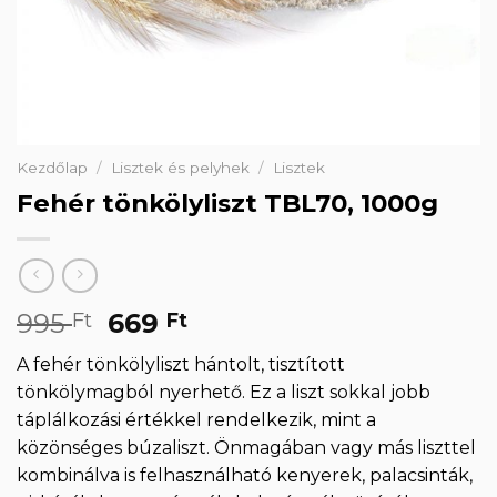
Kezdőlap
/
Lisztek és pelyhek
/
Lisztek
Fehér tönkölyliszt TBL70, 1000g
Original
Current
995
669
Ft
Ft
price
price
A fehér tönkölyliszt hántolt, tisztított
was:
is:
tönkölymagból nyerhető. Ez a liszt sokkal jobb
995 Ft.
669 Ft.
táplálkozási értékkel rendelkezik, mint a
közönséges búzaliszt. Önmagában vagy más liszttel
kombinálva is felhasználható kenyerek, palacsinták,