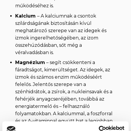
működéséhez is.
Kalcium
– A kalciumnak a csontok
szilárdságának biztosításán kívül
meghatározó szerepe van az idegek és
izmok ingerelhetőségében, az izom
összehúzódásban, sőt még a
véralvadásban is.
Magnézium
– segít csökkenteni a
fáradtságot, kimerültséget. Az idegek, az
izmok és számos enzim működéséért
felelős. Jelentős szerepe van a
szénhidrátok, a zsírok, a nukleinsavak és a
fehérjék anyagcseréjében, továbbá az
energiatermelő és – felhasználó
folyamatokban. A kalciummal, a foszforral
és az A-vitaminnal együtt hat a legjobban.