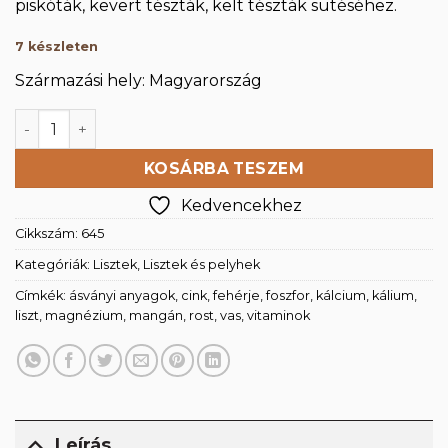
piskóták, kevert tészták, kelt tészták sütéséhez.
7 készleten
Származási hely: Magyarország
Fehér tönkölyliszt TBL70, 1000g mennyiség
KOSÁRBA TESZEM
Kedvencekhez
Cikkszám:
645
Kategóriák:
Lisztek
,
Lisztek és pelyhek
Címkék:
ásványi anyagok
,
cink
,
fehérje
,
foszfor
,
kálcium
,
kálium
,
liszt
,
magnézium
,
mangán
,
rost
,
vas
,
vitaminok
Leírás