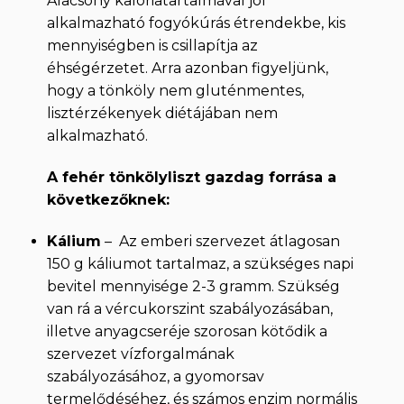
Alacsony kalóriatartalmával jól
alkalmazható fogyókúrás étrendekbe, kis
mennyiségben is csillapítja az
éhségérzetet. Arra azonban figyeljünk,
hogy a tönköly nem gluténmentes,
lisztérzékenyek diétájában nem
alkalmazható.
A fehér tönkölyliszt gazdag forrása a
következőknek:
Kálium
– Az emberi szervezet átlagosan
150 g káliumot tartalmaz, a szükséges napi
bevitel mennyisége 2-3 gramm. Szükség
van rá a vércukorszint szabályozásában,
illetve anyagcseréje szorosan kötődik a
szervezet vízforgalmának
szabályozásához, a gyomorsav
termelődéséhez, és számos enzim normális