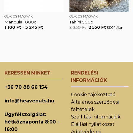
OLAJOS MAGVAK
OLAJOS MAGVAK
Mandula 1000g
Tahini 500g
Ártartomány:
Original
Current
1 100
Ft
–
5 245
Ft
3 350
Ft
2 550
Ft
5100Ft/kg
1
price
price
100 Ft
was:
is:
-
3
2
5
350 Ft.
550 Ft.
245 Ft
KERESSEN MINKET
RENDELÉSI
INFORMÁCIÓK
+36 70 88 66 154
Cookie tájékoztató
info@heavenuts.hu
Általános szerződési
feltételek
Ügyfélszolgálat:
Szállítási információk
hétköznaponta 8:00 -
Elállási nyilatkozat
16:00
Adatvédelmi