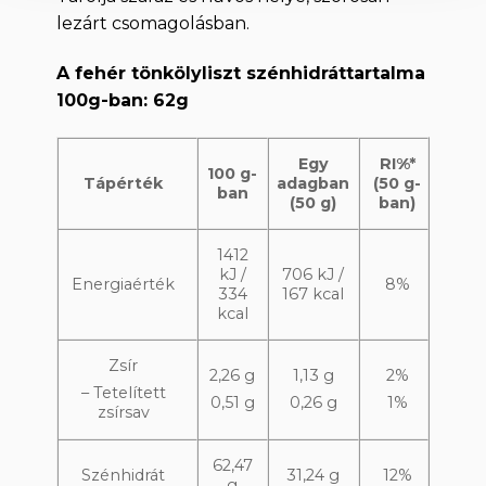
lezárt csomagolásban.
A fehér tönkölyliszt szénhidráttartalma
100g-ban: 62g
Egy
RI%*
100 g-
Tápérték
adagban
(50 g-
ban
(5
0 g)
ban)
1412
kJ /
706 kJ /
Energiaérték
8%
334
167 kcal
kcal
Zsír
2,26 g
1,13 g
2%
– Tetelített
0,51 g
0,26 g
1%
zsírsav
62,47
Szénhidrát
31,24 g
12%
g