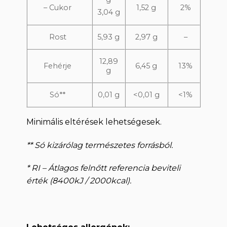
– Cukor
1,52 g
2%
3,04 g
Rost
5,93 g
2,97 g
–
12,89
Fehérje
6,45 g
13%
g
Só**
0,01 g
<0,01 g
<1%
Minimális eltérések lehetségesek.
** Só kizárólag természetes forrásból.
* RI – Átlagos felnőtt referencia beviteli
érték (8400kJ / 2000kcal).