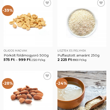
-39%
Kedvencekhez
Kedvencekhez
OLAJOS MAGVAK
LISZTEK ÉS PELYHEK
Pörkölt földimogyoró 500g
Puffasztott amaránt 250g
Ártartomány:
575
Ft
–
999
Ft
2 225
Ft
2320 Ft/kg
8900 Ft/kg
575 Ft
-
999 Ft
-28%
-24%
Kedvencekhez
Kedvencekhez