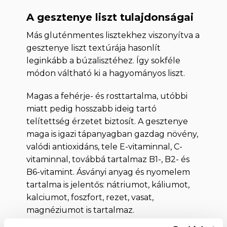
A gesztenye liszt tulajdonságai
Más gluténmentes lisztekhez viszonyítva a
gesztenye liszt textúrája hasonlít
leginkább a búzalisztéhez. Így sokféle
módon váltható ki a hagyományos liszt.
Magas a fehérje- és rosttartalma, utóbbi
miatt pedig hosszabb ideig tartó
telítettség érzetet biztosít. A gesztenye
maga is igazi tápanyagban gazdag növény,
valódi antioxidáns, tele E-vitaminnal, C-
vitaminnal, továbbá tartalmaz B1-, B2- és
B6-vitamint. Ásványi anyag és nyomelem
tartalma is jelentős: nátriumot, káliumot,
kalciumot, foszfort, rezet, vasat,
magnéziumot is tartalmaz.