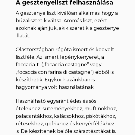
A gesztenyeliszt felhasználása
A gesztenye liszt kiválóan alkalmas, hogy a
búzalisztet kiváltsa. Aromás liszt, ezért
azoknak ajánljuk, akik szeretik a gesztenye
illatát.
Olaszországban régóta ismert és kedvelt
lisztféle. Az ismert lepénykenyeret, a
foccacia-t („focaccia castagne” vagy
„focaccia con farina di castagne”) ebből is
készíthetik. Egykor hazánkban is
hagyománya volt használatának.
Használható egyaránt édes és sós
ételekhez: süteményekhez, muffinokhoz,
palacsintákhoz, kalácsokhoz, piskótákhoz,
rétesekhez, gofrikhoz és kenyérfélékhez
is. De készítenek belőle száraztésztákat is.