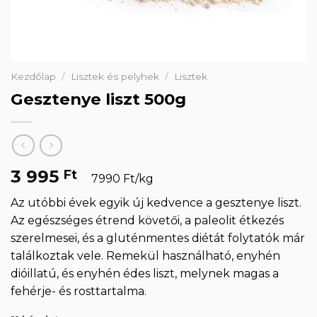
Kezdőlap
/
Lisztek és pelyhek
/
Lisztek
Gesztenye liszt 500g
3 995
Ft
7990 Ft/kg
Az utóbbi évek egyik új kedvence a gesztenye liszt.
Az egészséges étrend követői, a paleolit étkezés
szerelmesei, és a gluténmentes diétát folytatók már
találkoztak vele. Remekül használható, enyhén
dióillatú, és enyhén édes liszt, melynek magas a
fehérje- és rosttartalma.