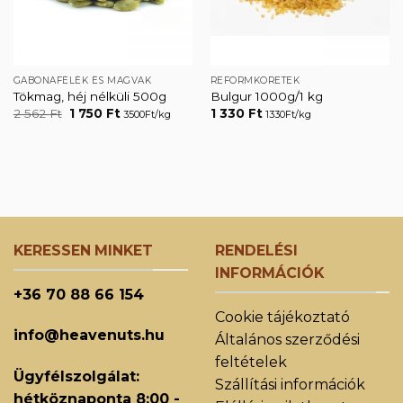
GABONAFÉLÉK ÉS MAGVAK
REFORMKÖRETEK
Tökmag, héj nélküli 500g
Bulgur 1000g/1 kg
Original
Current
2 562
Ft
1 750
Ft
1 330
Ft
3500Ft/kg
1330Ft/kg
price
price
was:
is:
2
1
562 Ft.
750 Ft.
KERESSEN MINKET
RENDELÉSI
INFORMÁCIÓK
+36 70 88 66 154
Cookie tájékoztató
info@heavenuts.hu
Általános szerződési
feltételek
Ügyfélszolgálat:
Szállítási információk
hétköznaponta 8:00 -