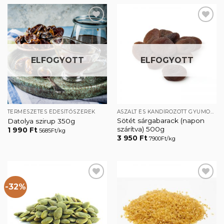
Kedvencekhez
Kedvencekhez
ELFOGYOTT
ELFOGYOTT
TERMÉSZETES ÉDESÍTŐSZEREK
ASZALT ÉS KANDÍROZOTT GYÜMÖLCSÖK
Sötét sárgabarack (napon
Datolya szirup 350g
szárítva) 500g
1 990
Ft
5685Ft/kg
3 950
Ft
7900Ft/kg
-32%
Kedvencekhez
Kedvencekhez