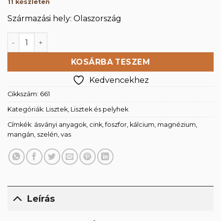
11 készleten
Származási hely: Olaszország
Gesztenye liszt 500g mennyiség
KOSÁRBA TESZEM
Kedvencekhez
Cikkszám:
661
Kategóriák:
Lisztek
,
Lisztek és pelyhek
Címkék:
ásványi anyagok
,
cink
,
foszfor
,
kálcium
,
magnézium
,
mangán
,
szelén
,
vas
Leírás