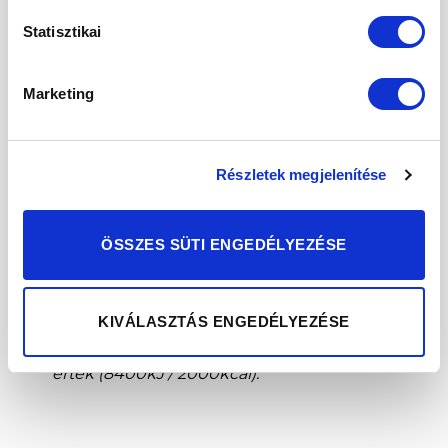
Statisztikai
szénhidrátok
70 g
35 g
13%
– Cukor
18 g
9 g
10%
Marketing
Rost
16 g
8 g
–
Fehérje
7 g
3,5 g
7%
Részletek megjelenítése
Só**
0,03 g
0,015 g
<1%
ÖSSZES SÜTI ENGEDÉLYEZÉSE
Minimális eltérések lehetségesek.
** Só kizárólag természetes forrásból.
KIVÁLASZTÁS ENGEDÉLYEZÉSE
* RI – Átlagos felnőtt referencia beviteli
érték (8400kJ / 2000kcal).