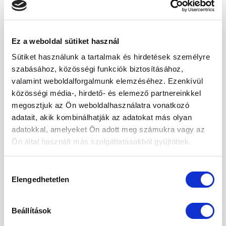
Tárolása
Tárolja száraz és hűvös helye, szorosan
lezárt csomagolásban.
Ez a weboldal sütiket használ
Sütiket használunk a tartalmak és hirdetések személyre
A gesztenyeliszt szénhidráttartalma
szabásához, közösségi funkciók biztosításához,
100g-ban: 70g
valamint weboldalforgalmunk elemzéséhez. Ezenkívül
közösségi média-, hirdető- és elemező partnereinkkel
Tápérték
100 g-
Egy
RI%*
megosztjuk az Ön weboldalhasználatra vonatkozó
ban
adagban
50 g-
adatait, akik kombinálhatják az adatokat más olyan
(
50 g)
ban
adatokkal, amelyeket Ön adott meg számukra vagy az
Ön által használt más szolgáltatásokból gyűjtöttek.
Energiaérték
1371
686 kJ /
8%
kJ /
162 kcal
324
Hozzájárulás
kcal
Elengedhetetlen
kiválasztása
Zsír
3,4 g
1,7 g
2%
– Telített
Beállítások
zsírsavakat
0 g
0 g
0%