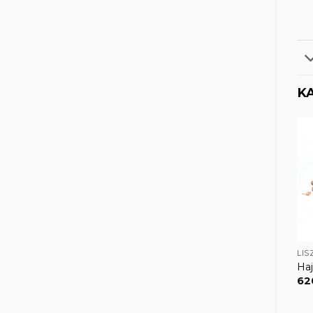
K
LIS
Ha
62