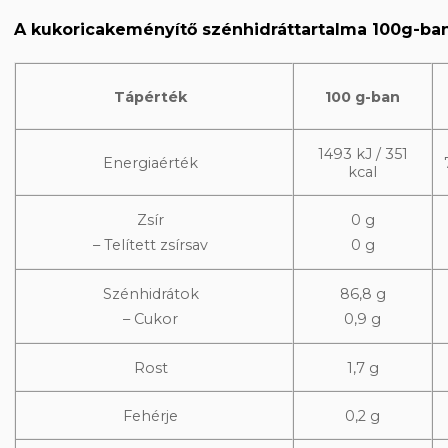
A kukoricakeményítő szénhidráttartalma 100g-ba
Tápérték
100 g-ban
1493 kJ / 351
Energiaérték
kcal
Zsír
0 g
– Telített zsírsav
0 g
Szénhidrátok
86,8 g
– Cukor
0,9 g
Rost
1,7 g
Fehérje
0,2 g