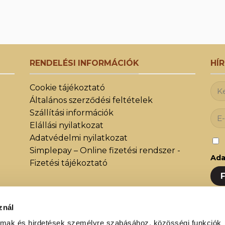
4
6
200 Ft
RENDELÉSI INFORMÁCIÓK
HÍ
Cookie tájékoztató
Általános szerződési feltételek
Szállítási információk
Elállási nyilatkozat
Adatvédelmi nyilatkozat
Simplepay – Online fizetési rendszer -
Ada
Fizetési tájékoztató
znál
Iratk
közöt
almak és hirdetések személyre szabásához, közösségi funkciók