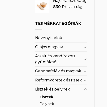
Hajdina liszt 500g
was:
is:
830
Ft
2
1
1660 Ft/kg
100 Ft.
680 Ft.
TERMÉKKATEGÓRIÁK
Növényi italok
Olajos magvak
Aszalt és kandírozott
gyümölcsök
Gabonafélék és magvak
Reformköretek és rizsek
Lisztek és pelyhek
Lisztek
Pelyhek