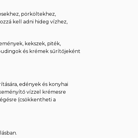
esekhez, pörköltekhez,
zzá kell adni hideg vízhez,
temények, kekszek, piték,
 pudingok és krémek sűrítőjeként
tására, edények és konyhai
cakeményítő vízzel krémesre
pégésre (csökkentheti a
lásban.