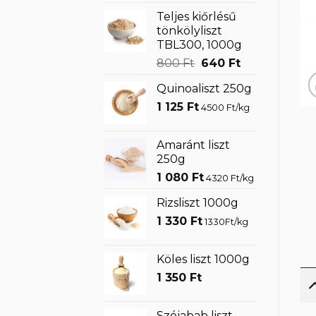
Teljes kiőrlésű
tönkölyliszt
TBL300, 1000g
Original
Current
800
Ft
640
Ft
price
price
Quinoaliszt 250g
was:
is:
1 125
Ft
800 Ft.
640 Ft.
4500 Ft/kg
Amaránt liszt
250g
1 080
Ft
4320 Ft/kg
Rizsliszt 1000g
1 330
Ft
1330Ft/kg
Köles liszt 1000g
1 350
Ft
Szójabab liszt