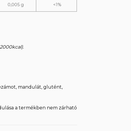
0,005 g
<1%
 2000kcal).
zámot, mandulát, glutént,
rdulása a termékben nem zárható