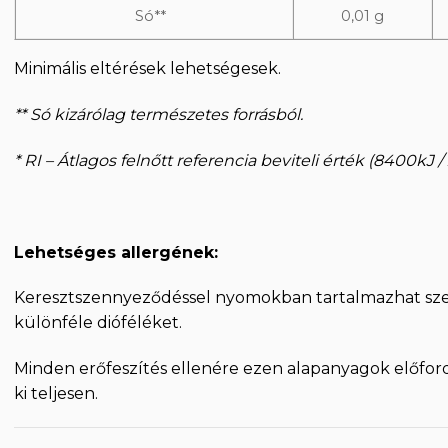
Só**
0,01 g
Minimális eltérések lehetségesek.
** Só kizárólag természetes forrásból.
* RI – Átlagos felnőtt referencia beviteli érték (8400kJ /
Lehetséges allergének:
Keresztszennyeződéssel nyomokban tartalmazhat sze
különféle dióféléket.
Minden erőfeszítés ellenére ezen alapanyagok előfo
ki teljesen.