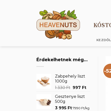
Skip
to
content
KÓST
KEZDŐ
Érdekelhetnek még…
-5
Zabpehely liszt
1000g
Original
Current
1 330
Ft
997
Ft
price
price
Gesztenye liszt
was:
is:
500g
1
997 Ft.
3 995
Ft
330 Ft.
7990 Ft/kg