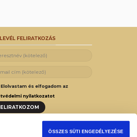
50 Ft.
780 Ft.
RLEVÉL FELIRATKOZÁS
Elolvastam és elfogadom az
tvédelmi nyilatkozatot
ozzon fel hírlevelünkre és Ön is az elsők
ÖSSZES SÜTI ENGEDÉLYEZÉSE
t fog értesülni legújabb akcióinkról,