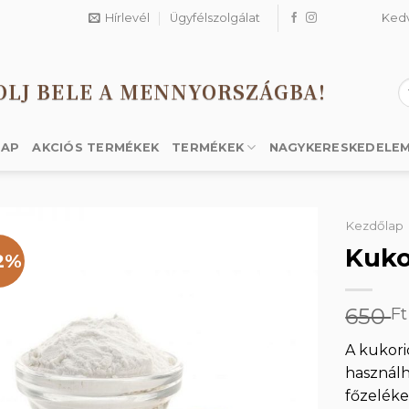
Hírlevél
Ügyfélszolgálat
Ked
OLJ BELE A MENNYORSZÁGBA!
K
a
k
LAP
AKCIÓS TERMÉKEK
TERMÉKEK
NAGYKERESKEDELE
Kezdőlap
Kuko
2%
Kedvencekhez
650
Ft
A kukori
használh
főzeléke