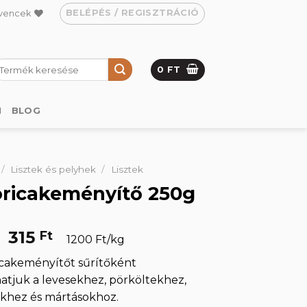
BELÉPÉS / REGISZTRÁCIÓ
vencek
eresés
0
FT
övetkezőre:
M
BLOG
/
Lisztek és pelyhek
/
Lisztek
ricakeményítő 250g
Original
Current
315
Ft
1200 Ft/kg
price
price
cakeményítőt sűrítőként
was:
is:
atjuk a levesekhez, pörköltekhez,
650 Ft.
315 Ft.
khez és mártásokhoz.