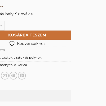
en
si hely: Szlovákia
akeményítő 250g mennyiség
KOSÁRBA TESZEM
Kedvencekhez
678
k:
Lisztek
,
Lisztek és pelyhek
ményítő
,
kukorica