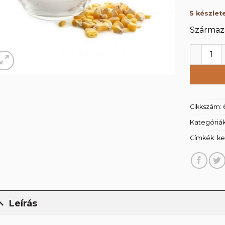
5 készlet
Származá
Kukoric
Cikkszám:
Kategóriá
Címkék:
ke
Leírás