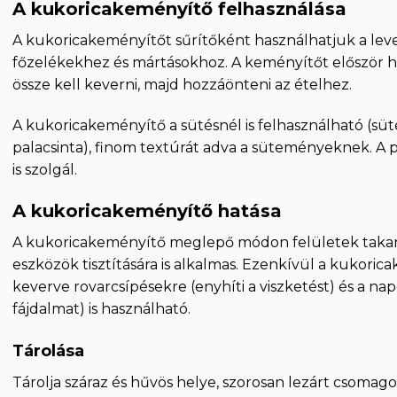
A kukoricakeményítő felhasználása
A kukoricakeményítőt sűrítőként használhatjuk a lev
főzelékekhez és mártásokhoz. A keményítőt először ho
össze kell keverni, majd hozzáönteni az ételhez.
A kukoricakeményítő a sütésnél is felhasználható (sü
palacsinta), finom textúrát adva a süteményeknek. A
is szolgál.
A kukoricakeményítő hatása
A kukoricakeményítő meglepő módon felületek takarí
eszközök tisztítására is alkalmas. Ezenkívül a kukori
keverve rovarcsípésekre (enyhíti a viszketést) és a na
fájdalmat) is használható.
Tárolása
Tárolja száraz és hűvös helye, szorosan lezárt csomago