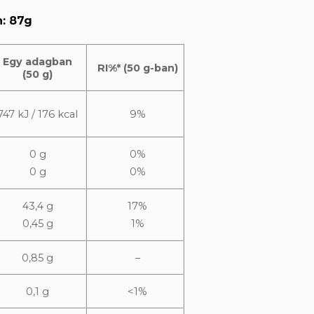
n: 87g
Egy adagban
RI%* (50 g-ban)
(50 g)
747 kJ / 176 kcal
9%
0 g
0%
0 g
0%
43,4 g
17%
0,45 g
1%
0,85 g
–
0,1 g
<1%