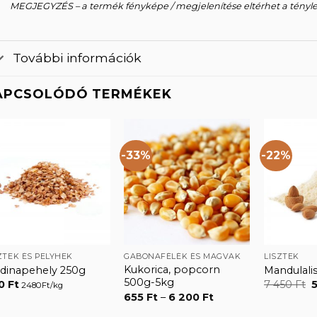
MEGJEGYZÉS – a termék fényképe / megjelenítése eltérhet a tényl
További információk
APCSOLÓDÓ TERMÉKEK
-33%
-22%
Kedvencekhez
Kedvencekhez
ZTEK ÉS PELYHEK
GABONAFÉLÉK ÉS MAGVAK
LISZTEK
Kukorica, popcorn
jdinapehely 250g
Mandulali
500g-5kg
O
0
Ft
7 450
Ft
2480Ft/kg
p
Ártartomány:
655
Ft
–
6 200
Ft
w
655 Ft
-