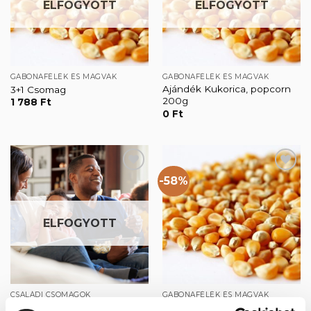
ELFOGYOTT
ELFOGYOTT
GABONAFÉLÉK ÉS MAGVAK
GABONAFÉLÉK ÉS MAGVAK
Ajándék Kukorica, popcorn
3+1 Csomag
200g
1 788
Ft
0
Ft
-58%
Kedvencekhez
Kedvencekhez
ELFOGYOTT
CSALÁDI CSOMAGOK
GABONAFÉLÉK ÉS MAGVAK
Hétvégi lazsálós csomag
Kukorica, popcorn 500g