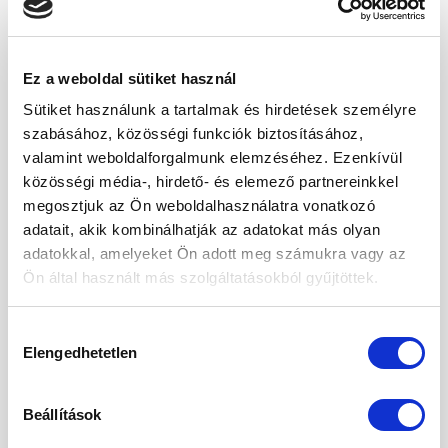
Original
Current
3 950
Ft
1 195
Ft
499
Ft
price
price
was:
is:
1
499 Ft.
195 Ft.
Ez a weboldal sütiket használ
-33%
-52%
Sütiket használunk a tartalmak és hirdetések személyre
szabásához, közösségi funkciók biztosításához,
Kedvencekhez
Kedvencekhez
valamint weboldalforgalmunk elemzéséhez. Ezenkívül
közösségi média-, hirdető- és elemező partnereinkkel
megosztjuk az Ön weboldalhasználatra vonatkozó
adatait, akik kombinálhatják az adatokat más olyan
adatokkal, amelyeket Ön adott meg számukra vagy az
GABONAFÉLÉK ÉS MAGVAK
LISZTEK
Ön által használt más szolgáltatásokból gyűjtöttek.
Kukorica, popcorn 500g-5kg
Kukoricakeményítő 250g
Ártartomány:
Original
Current
655
Ft
–
6 200
Ft
650
Ft
315
Ft
655 Ft
price
price
Hozzájárulás
-
was:
is:
6
650 Ft.
315 Ft.
Elengedhetetlen
kiválasztása
200 Ft
-36%
Beállítások
Kedvencekhez