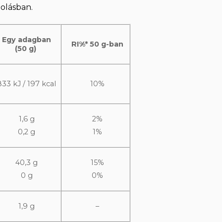
golásban.
Egy adagban
RI%* 50 g-ban
(
50 g)
833 kJ / 197 kcal
10%
1,6 g
2%
0,2 g
1%
40,3 g
15%
0 g
0%
1,9 g
–