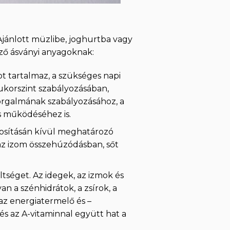
jánlott müzlibe, joghurtba vagy
kező ásványi anyagoknak:
t tartalmaz, a szükséges napi
ukorszint szabályozásában,
forgalmának szabályozásához, a
 működéséhez is.
tosításán kívül meghatározó
az izom összehúzódásban, sőt
ltséget. Az idegek, az izmok és
n a szénhidrátok, a zsírok, a
az energiatermelő és –
és az A-vitaminnal együtt hat a