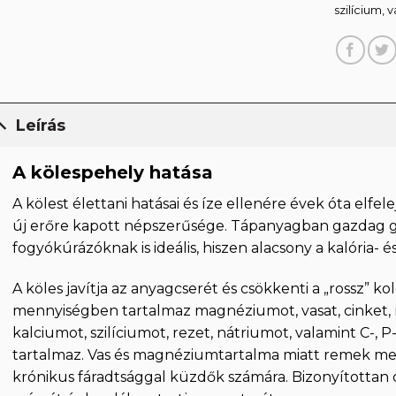
szilícium
,
v
Leírás
A kölespehely hatása
A kölest élettani hatásai és íze ellenére évek óta elfel
új erőre kapott népszerűsége. Tápanyagban gazdag g
fogyókúrázóknak is ideális, hiszen alacsony a kalória- é
A köles javítja az anyagcserét és csökkenti a „rossz” ko
mennyiségben tartalmaz magnéziumot, vasat, cinket, m
kalciumot, szilíciumot, rezet, nátriumot, valamint C-, P
tartalmaz. Vas és magnéziumtartalma miatt remek m
krónikus fáradtsággal küzdők számára. Bizonyítottan