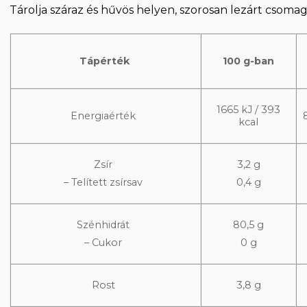
Tárolja száraz és hűvös helyen, szorosan lezárt csoma
Tápérték
100 g-ban
1665 kJ / 393
Energiaérték
kcal
Zsír
3,2 g
– Telített zsírsav
0,4 g
Szénhidrát
80,5 g
– Cukor
0 g
Rost
3,8 g