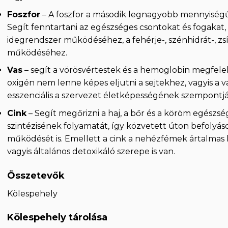
Foszfor
– A foszfor a második legnagyobb mennyiségű
Segít fenntartani az egészséges csontokat és fogakat
idegrendszer működéséhez, a fehérje-, szénhidrát-, z
működéséhez.
Vas
– segít a vörösvértestek és a hemoglobin megfelelő
oxigén nem lenne képes eljutni a sejtekhez, vagyis a 
esszenciális a szervezet életképességének szempontjá
Cink
– Segít megőrizni a haj, a bőr és a köröm egész
szintézisének folyamatát, így közvetett úton befolyá
működését is. Emellett a cink a nehézfémek ártalmas ha
vagyis általános detoxikáló szerepe is van.
Összetevők
Kölespehely
Kölespehely tárolása