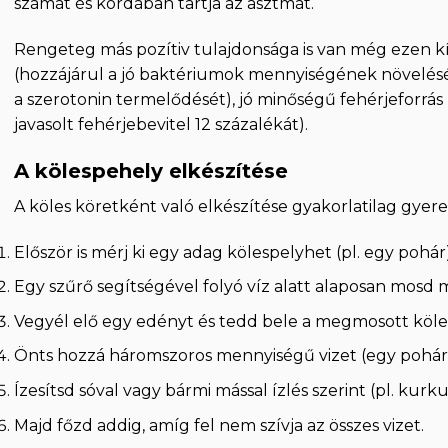
számát és kordában tartja az asztmát.
Rengeteg más pozítiv tulajdonsága is van még ezen 
(hozzájárul a jó baktériumok mennyiségének növeléséhe
a szerotonin termelődését), jó minőségű fehérjeforrás
javasolt fehérjebevitel 12 százalékát).
A kölespehely elkészítése
A köles köretként való elkészítése gyakorlatilag gyere
Először is mérj ki egy adag kölespelyhet (pl. egy pohár
Egy szűrő segítségével folyó víz alatt alaposan mosd
Vegyél elő egy edényt és tedd bele a megmosott köl
Önts hozzá háromszoros mennyiségű vizet (egy pohár
Ízesítsd sóval vagy bármi mással ízlés szerint (pl. kurk
Majd főzd addig, amíg fel nem szívja az összes vizet.