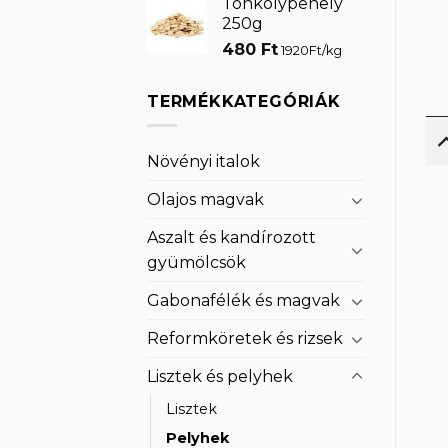
Tönkölypehely
250g
480
Ft
1920Ft/kg
TERMÉKKATEGÓRIÁK
Növényi italok
Olajos magvak
Aszalt és kandírozott
gyümölcsök
Gabonafélék és magvak
Reformköretek és rizsek
Lisztek és pelyhek
Lisztek
Pelyhek