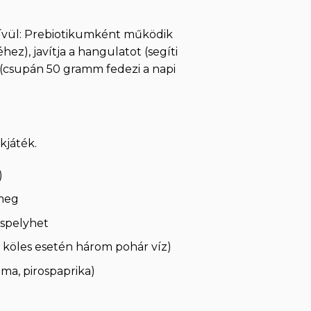
kívül: Prebiotikumként működik
z), javítja a hangulatot (segíti
 (csupán 50 gramm fedezi a napi
kjáték.
)
 meg
espelyhet
 köles esetén három pohár víz)
uma, pirospaprika)