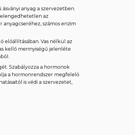
 ásványi anyag a szervezetben.
, elengedhetetlen az
sír anyagcseréhez, számos enzim
 előállításában. Vas nélkül az
vas kellő mennyiségű jelenléte
ból.
ségét. Szabályozza a hormonok
solja a hormonrendszer megfelelő
tásaitól is védi a szervezetet,