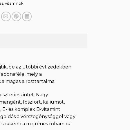
as
,
vitaminok
ejtik, de az utóbbi évtizedekben
abonaféle, mely a
s a magas a rosttartalma.
leszterinszintet. Nagy
angánt, foszfort, káliumot,
-, E- és komplex B-vitamint
egoldás a vérszegénységgel vagy
 csökkenti a migrénes rohamok