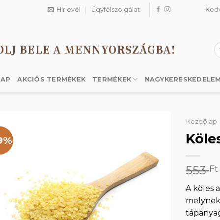
Hírlevél
Ügyfélszolgálat
Ked
OLJ BELE A MENNYORSZÁGBA!
K
a
k
LAP
AKCIÓS TERMÉKEK
TERMÉKEK
NAGYKERESKEDELE
Kezdőlap
Köle
9%
Kedvencekhez
553
Ft
A köles 
melynek
tápanya