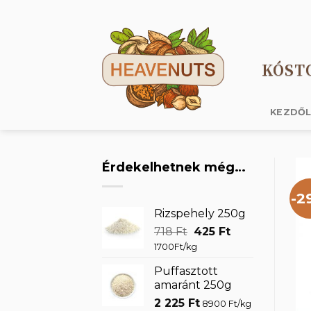
Skip
to
content
KÓST
KEZDŐ
Érdekelhetnek még…
-2
Rizspehely 250g
Original
Current
718
Ft
425
Ft
price
price
1700Ft/kg
was:
is:
Puffasztott
718 Ft.
425 Ft.
amaránt 250g
2 225
Ft
8900 Ft/kg