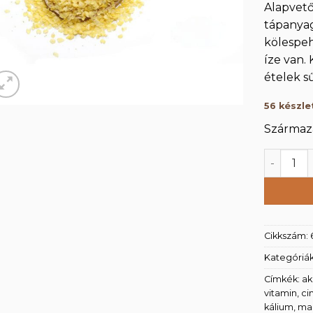
Alapvető
tápanya
kölespe
íze van.
ételek s
56 készle
Származá
Kölespe
Cikkszám:
Kategóriá
Címkék:
ak
vitamin
,
ci
kálium
,
ma