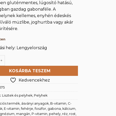
en gluténmentes, lúgosító hatású,
gban gazdag gabonaféle. A
helynek kellemes, enyhén édeskés
 Kíváló müzlibe, joghurtba vagy akár
űrítésére.
ten
si hely: Lengyelország
hely 250g mennyiség
KOSÁRBA TESZEM
Kedvencekhez
675
k:
Lisztek és pelyhek
,
Pelyhek
ciós termék
,
ásványi anyagok
,
B-vitamin
,
C-
nk
,
E-vitamin
,
fehérje
,
foszfor
,
gabona
,
kálcium
,
gnézium
,
mangán
,
P-vitamin
,
pehely
,
réz
,
rost
,