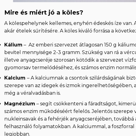
Mire és miért jó a köles?
A kölespehelynek kellemes, enyhén édeskés íze van. A
akár ételek sűrítésére. A köles kiváló forrása a követ
Kálium
– Az emberi szervezet átlagosan 150 g káliumo
bevitel mennyisége 2-3 gramm. Szükség van rá a vérc
illetve anyagcseréje szorosan kötődik a szervezet víz
gyomorsav termelődéséhez, és számos enzim normális
Kalcium
– A kalciumnak a csontok szilárdságának biz
szerepe van az idegek és izmok ingerelhetőségében, 
még a véralvadásban is.
Magnézium
– segít csökkenteni a fáradtságot, kimerü
számos enzim működéséért felelős. Jelentős szerepe va
nukleinsavak és a fehérjék anyagcseréjében, továbbá 
felhasználó folyamatokban. A kalciummal, a foszforral 
legjobban.