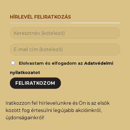
HÍRLEVÉL FELIRATKOZÁS
Elolvastam és elfogadom az
Adatvédelmi
nyilatkozatot
Iratkozzon fel hírlevelünkre és Ön is az elsők
között fog értesülni legújabb akcióinkról,
újdonságainkról!