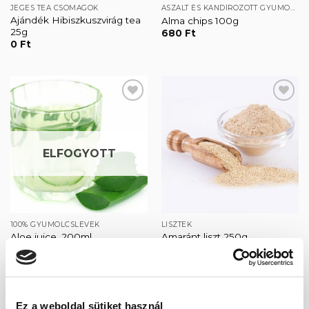
JEGES TEA CSOMAGOK
ASZALT ÉS KANDÍROZOTT GYÜMÖLCSÖK
Ajándék Hibiszkuszvirág tea
Alma chips 100g
25g
680
Ft
0
Ft
Kedvencekhez
Kedvencekhez
ELFOGYOTT
100% GYÜMÖLCSLEVEK
LISZTEK
Aloe juice, 200ml
Amaránt liszt 250g
1 750
Ft
1 080
Ft
Ez a weboldal sütiket használ