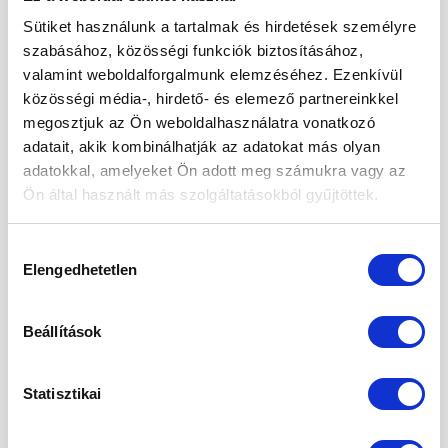
Sütiket használunk a tartalmak és hirdetések személyre
Kedvencekhez
Kedvencekhez
szabásához, közösségi funkciók biztosításához,
ELFOGYOTT
valamint weboldalforgalmunk elemzéséhez. Ezenkívül
közösségi média-, hirdető- és elemező partnereinkkel
megosztjuk az Ön weboldalhasználatra vonatkozó
adatait, akik kombinálhatják az adatokat más olyan
adatokkal, amelyeket Ön adott meg számukra vagy az
100% GYÜMÖLCSLEVEK
100% GYÜMÖLCSLEVEK
Arónialé (fekete berkenye)
Arónialé (fekete berkenye)
Ön által használt más szolgáltatásokból gyűjtöttek.
100%, 200ml
100%, 750ml
1 120
Ft
2 350
Ft
Hozzájárulás
Elengedhetetlen
kiválasztása
-26%
Beállítások
Kedvencekhez
Kedvencekhez
Statisztikai