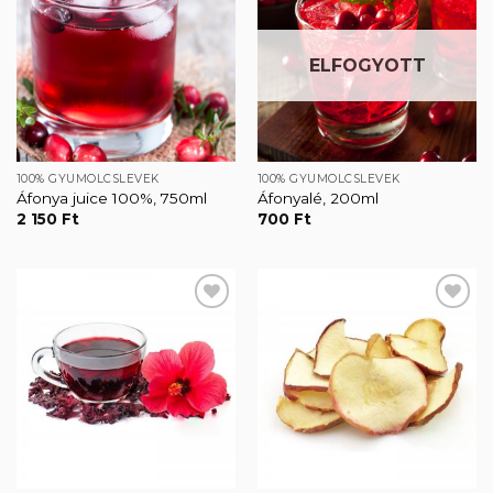
Kedvencekhez
Kedvencekhez
ELFOGYOTT
100% GYÜMÖLCSLEVEK
100% GYÜMÖLCSLEVEK
Áfonya juice 100%, 750ml
Áfonyalé, 200ml
2 150
Ft
700
Ft
Kedvencekhez
Kedvencekhez