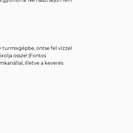
es gyomorra. Ne használjon fém
 turmixgépbe, öntse fel vízzel
ixolja össze! (Fontos
kanállal, illetve a keverés