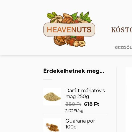
Skip
to
content
KÓST
KEZDŐ
Érdekelhetnek még…
Darált máriatövis
mag 250g
Original
Current
880
Ft
618
Ft
price
price
2472Ft/kg
was:
is:
Guarana por
880 Ft.
618 Ft.
100g