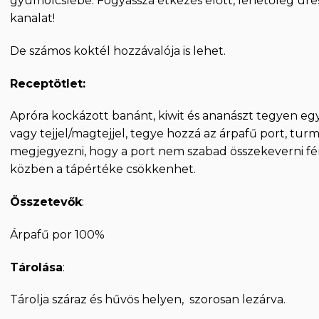
gyümölcslébe. Fogyassza étkezés előtt, lehetőleg ür
kanalat!
De számos koktél hozzávalója is lehet.
Receptötlet:
Apróra kockázott banánt, kiwit és ananászt tegyen egy
vagy tejjel/magtejjel, tegye hozzá az árpafű port, turm
megjegyezni, hogy a port nem szabad összekeverni fém
közben a tápértéke csökkenhet.
Összetevők
:
Árpafű por 100%
Tárolása
:
Tárolja száraz és hűvös helyen, szorosan lezárva.