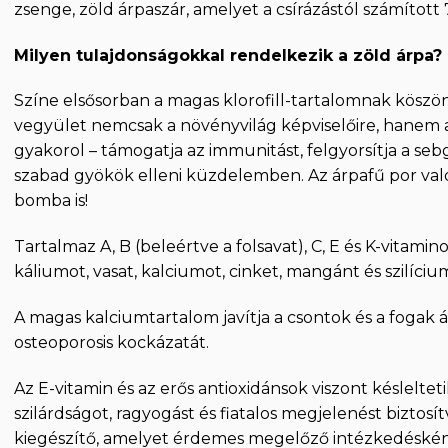
zsenge, zöld árpaszár, amelyet a csírázástól számított
Milyen tulajdonságokkal rendelkezik a zöld árpa?
Színe elsősorban a magas klorofill-tartalomnak köszön
vegyület nemcsak a növényvilág képviselőire, hanem a
gyakorol – támogatja az immunitást, felgyorsítja a seb
szabad gyökök elleni küzdelemben. Az árpafű por való
bomba is!
Tartalmaz A, B (beleértve a folsavat), C, E és K-vitam
káliumot, vasat, kalciumot, cinket, mangánt és szilíciu
A magas kalciumtartalom javítja a csontok és a fogak 
osteoporosis kockázatát.
Az E-vitamin és az erős antioxidánsok viszont késleltet
szilárdságot, ragyogást és fiatalos megjelenést biztosí
kiegészítő, amelyet érdemes megelőző intézkedésként