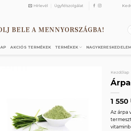
Hírlevél
Ügyfélszolgálat
Ked
OLJ BELE A MENNYORSZÁGBA!
K
a
k
LAP
AKCIÓS TERMÉKEK
TERMÉKEK
NAGYKERESKEDELE
Kezdőlap
Árpa
Kedvencekhez
1 550
Az árpa v
termeszt
vitaminb