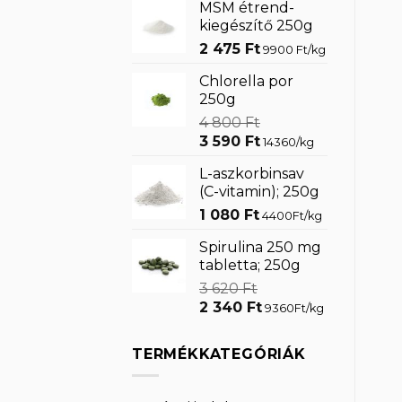
MSM étrend-
880 Ft.
590 Ft.
kiegészítő 250g
2 475
Ft
9900 Ft/kg
Chlorella por
250g
4 800
Ft
Original
Current
3 590
Ft
14360/kg
price
price
L-aszkorbinsav
was:
is:
(C-vitamin); 250g
4
3
1 080
Ft
800 Ft.
590 Ft.
4400Ft/kg
Spirulina 250 mg
tabletta; 250g
3 620
Ft
Original
Current
2 340
Ft
9360Ft/kg
price
price
was:
is:
TERMÉKKATEGÓRIÁK
3
2
620 Ft.
340 Ft.