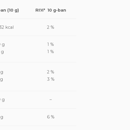
an (10 g)
RI%* 10 g-ban
32 kcal
2 %
9 g
1 %
 g
1 %
 g
2 %
 g
3 %
9 g
–
 g
6 %