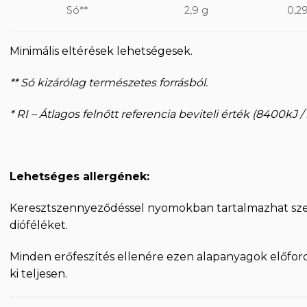
Só**
2,9 g
0,2
Minimális eltérések lehetségesek.
** Só kizárólag természetes forrásból.
* RI – Átlagos felnőtt referencia beviteli érték (8400kJ /
Lehetséges allergének:
Keresztszennyeződéssel nyomokban tartalmazhat sze
dióféléket.
Minden erőfeszítés ellenére ezen alapanyagok előfo
ki teljesen.