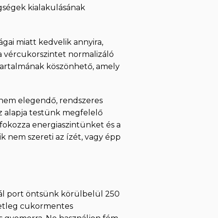
egségek kialakulásának
ai miatt kedvelik annyira,
a vércukorszintet normalizáló
ttartalmának köszönhető, amely
n nem elegendő, rendszeres
z alapja testünk megfelelő
fokozza energiaszintünket és a
ik nem szereti az ízét, vagy épp
nál port öntsünk körülbelül 250
setleg cukormentes