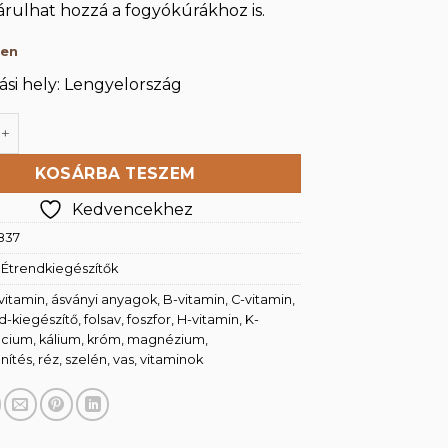
rulhat hozzá a fogyókúrákhoz is.
ten
si hely: Lengyelország
or 250g mennyiség
KOSÁRBA TESZEM
Kedvencekhez
837
:
Étrendkiegészítők
vitamin
,
ásványi anyagok
,
B-vitamin
,
C-vitamin
,
d-kiegészítő
,
folsav
,
foszfor
,
H-vitamin
,
K-
lcium
,
kálium
,
króm
,
magnézium
,
nítés
,
réz
,
szelén
,
vas
,
vitaminok