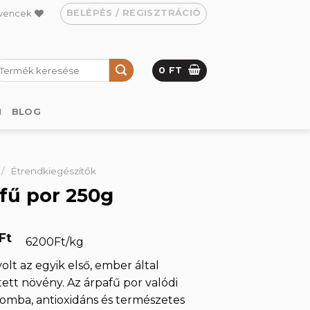
BELÉPÉS / REGISZTRÁCIÓ
vencek
eresés
0
FT
övetkezőre:
M
BLOG
/
Étrendkiegészítők
fű por 250g
Ft
6200Ft/kg
olt az egyik első, ember által
ett növény. Az árpafű por valódi
omba, antioxidáns és természetes