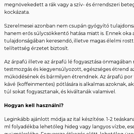
megnövekedett a rák vagy a szív- és érrendszeri bet
kockázata.
Szerelmesei azonban nem csupán gyógyító tulajdonság
hanem erős súlycsökkentő hatása miatt is. Ennek oka 
tulajdonságában keresendő, illetve magas élelmi ros
telítettség érzetet biztosít.
Az árpafű illetve az árpafű lé fogyasztása önmagába
testmozgás és kiegyensúlyozott, egészséges étrend a
működésének és bármilyen étrendnek. Az árpafű por 
kávé (koffeinmentes) pótlására is alkalmas azoknak, ak
túl sokat fogyasztanak, és kiváltanák valamivel.
Hogyan kell használni?
Leginkább ajánlott módja az ital készítése. 1-2 teáska
ml folyadékba lehetőleg hideg vagy langyos vízbe, e