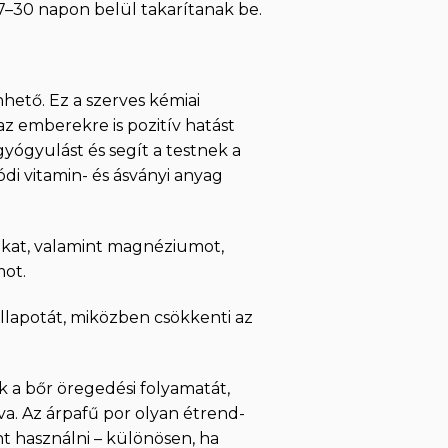
 7–30 napon belül takarítanak be.
hető. Ez a szerves kémiai
z emberekre is pozitív hatást
gyógyulást és segít a testnek a
di vitamin- és ásványi anyag
inokat, valamint magnéziumot,
mot.
állapotát, miközben csökkenti az
ik a bőr öregedési folyamatát,
tva. Az árpafű por olyan étrend-
 használni – különösen, ha