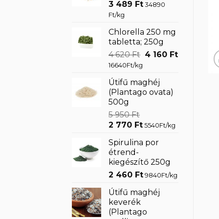
3 489
Ft
34890
Ft/kg
Chlorella 250 mg
tabletta; 250g
Original
Current
4 620
Ft
4 160
Ft
price
price
16640Ft/kg
was:
is:
Útifű maghéj
4
4
(Plantago ovata)
620 Ft.
160 Ft.
500g
5 950
Ft
Original
Current
2 770
Ft
5540Ft/kg
price
price
Spirulina por
was:
is:
étrend-
5
2
kiegészítő 250g
950 Ft.
770 Ft.
2 460
Ft
9840Ft/kg
Útifű maghéj
keverék
(Plantago