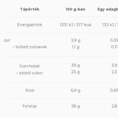
Tápérték
100 g-ban
Egy adagb
Energiaérték
1331 kJ / 317 kcal
133 kJ / 
zsír
3,9 g
0,3
– telített zsírsavak
1,1 g
0,11
39 g
3,9
Szénhidrát
23 g
2,3
– ebből cukor
Rost
6,9 g
0,6
Fehérje
28 g
2,8