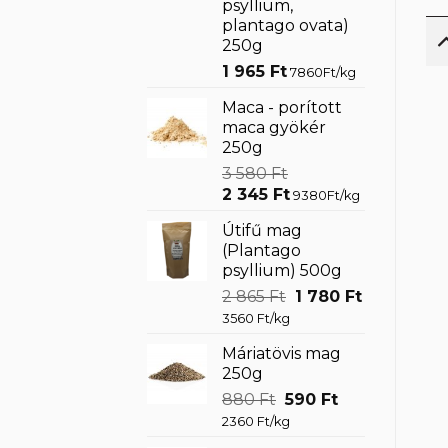
psyllium,
plantago ovata)
250g
1 965
Ft
7860Ft/kg
Maca - porított
maca gyökér
250g
3 580
Ft
Original
Current
2 345
Ft
9380Ft/kg
price
price
Útifű mag
was:
is:
(Plantago
3
2
psyllium) 500g
580 Ft.
345 Ft.
Original
Current
2 865
Ft
1 780
Ft
price
price
3560 Ft/kg
was:
is:
Máriatövis mag
2
1
250g
865 Ft.
780 Ft.
Original
Current
880
Ft
590
Ft
price
price
2360 Ft/kg
was:
is: