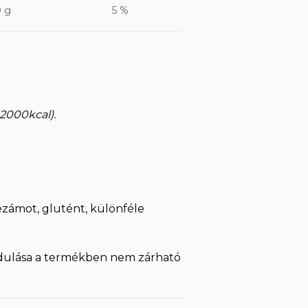
9 g
5 %
 2000kcal).
zámot, glutént, különféle
rdulása a termékben nem zárható