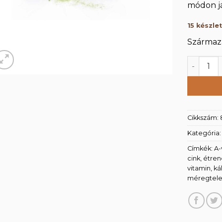
módon já
15 készle
Származá
Árpafű p
Cikkszám:
Kategória
Címkék:
A-
cink
,
étren
vitamin
,
ká
méregtele