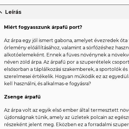
Leírás
Miért fogyasszunk árpafű port?
Az árpa egy jól ismert gabona, amelyet évezredek ót
őrlemény előállításához, valamint a sörfőzéshez haszná
alkotóelemeként. Ennek a füves növénynek a növekvő 
néven zöld árpa. Az árpafű por a szuperételek csoport
elsősorban a táplálkozási szakemberek, a sportolók és
szerelmesei értékelik. Hogyan működik ez az egyedül
kell használni, és alkalmas-e fogyásra?
Zsenge árpafű
Az árpa volt az egyik első ember által termesztett nö
újdonságnak tűnik, amely az üzletek polcain az egész
részeként jelent meg. Eközben ez a forradalmi szuper