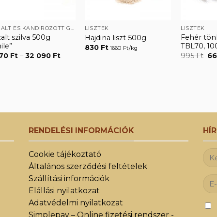
ASZALT ÉS KANDÍROZOTT GYÜMÖLCSÖK
LISZTEK
LISZTEK
alt szilva 500g
Fehér tönk
Hajdina liszt 500g
ile”
TBL70, 1
830
Ft
1660 Ft/kg
Ártartomány:
Or
770
Ft
–
32 090
Ft
995
Ft
6
1
pr
770 Ft
wa
-
99
32
090 Ft
RENDELÉSI INFORMÁCIÓK
HÍ
Cookie tájékoztató
Általános szerződési feltételek
Szállítási információk
Elállási nyilatkozat
Adatvédelmi nyilatkozat
Simplepay – Online fizetési rendszer -