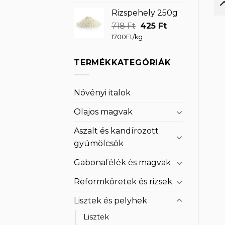
Rizspehely 250g
Original
Current
718
Ft
425
Ft
price
price
1700Ft/kg
was:
is:
718 Ft.
425 Ft.
TERMÉKKATEGÓRIÁK
Növényi italok
Olajos magvak
Aszalt és kandírozott
gyümölcsök
Gabonafélék és magvak
Reformköretek és rizsek
Lisztek és pelyhek
Lisztek