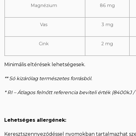
Magnézium
86 mg
Vas
3 mg
Cink
2 mg
Minimális eltérések lehetségesek.
** Só kizárólag természetes forrásból.
* RI – Átlagos felnőtt referencia beviteli érték (8400kJ /
Lehetséges allergének:
Keresztszennyeződéssel nyomokban tartalmazhat sze