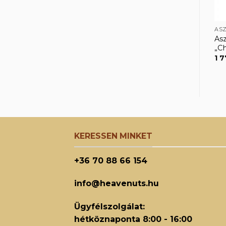
Asz
„Ch
1 
KERESSEN MINKET
+36 70 88 66 154
info@heavenuts.hu
Ügyfélszolgálat:
hétköznaponta 8:00 - 16:00