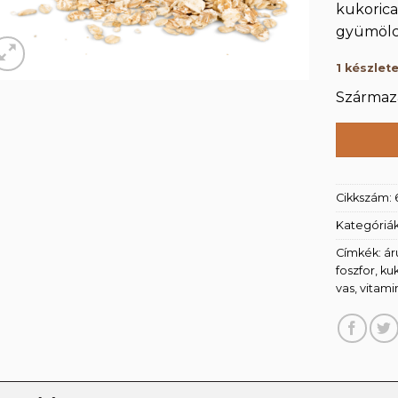
kukorica
gyümölc
1 készlet
Származá
Cikkszám:
Kategóriá
Címkék:
ár
foszfor
,
ku
vas
,
vitami