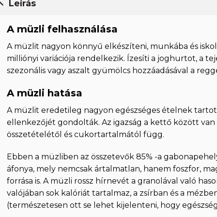
Leírás
A müzli felhasználása
A müzlit nagyon könnyű elkészíteni, munkába és iskoláb
milliónyi variációja rendelkezik. Ízesíti a joghurtot, a tej
szezonális vagy aszalt gyümölcs hozzáadásával a regg
A müzli hatása
A müzlit eredetileg nagyon egészséges ételnek tarto
ellenkezőjét gondolták. Az igazság a kettő között van
összetételétől és cukortartalmától függ.
Ebben a müzliben az összetevők 85% -a gabonapehely
áfonya, mely nemcsak ártalmatlan, hanem foszfor, ma
forrása is. A müzli rossz hírnevét a granolával való ha
valójában sok kalóriát tartalmaz, a zsírban és a mézb
(természetesen ott se lehet kijelenteni, hogy egészség