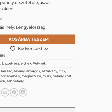
pehely összetétele, aszalt
sökkel.
en
si hely: Lengyelország
KOSÁRBA TESZEM
Kedvencekhez
684
k:
Lisztek és pelyhek
,
Pelyhek
ukereső
,
ásványi anyagok
,
aszalvány
,
cink
,
koricapehely
,
magnézium
,
müzli
,
pehely
,
rost
,
nok
,
zabpehely