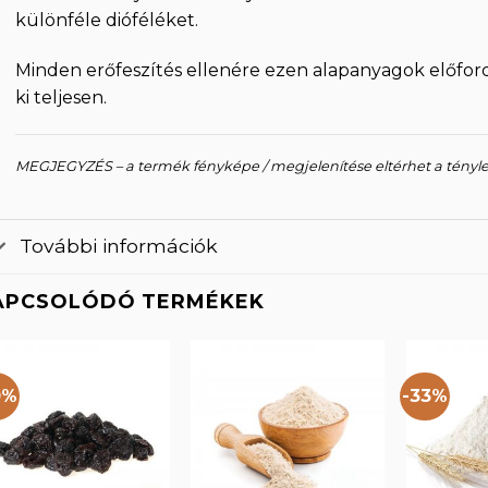
különféle dióféléket.
Minden erőfeszítés ellenére ezen alapanyagok előfo
ki teljesen.
MEGJEGYZÉS – a termék fényképe / megjelenítése eltérhet a tényl
További információk
APCSOLÓDÓ TERMÉKEK
0%
-33%
Kedvencekhez
Kedvencekhez