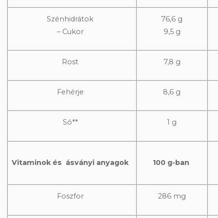
Szénhidrátok
76,6 g
– Cukor
9,5 g
Rost
7,8 g
Fehérje
8,6 g
Só**
1 g
Vitaminok és
ásványi anyagok
100 g-ban
Foszfor
286 mg