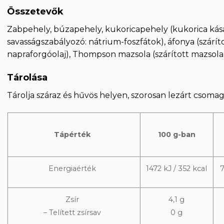
Összetevők
Zabpehely, búzapehely, kukoricapehely (kukorica kása,
savasságszabályozó: nátrium-foszfátok), áfonya (szárít
napraforgóolaj), Thompson mazsola (szárított mazsola, 
Tárolása
Tárolja száraz és hűvös helyen, szorosan lezárt csoma
Tápérték
100 g-ban
Energiaérték
1472 kJ / 352 kcal
7
Zsír
4,1 g
– Telített zsírsav
0 g