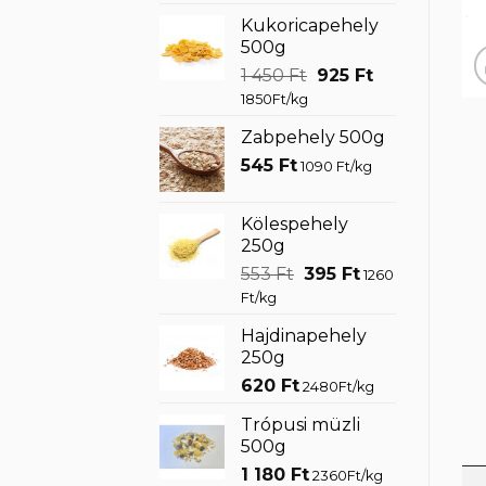
Kukoricapehely
500g
Original
Current
1 450
Ft
925
Ft
price
price
1850Ft/kg
was:
is:
Zabpehely 500g
1
925 Ft.
545
Ft
450 Ft.
1090 Ft/kg
Kölespehely
250g
Original
Current
553
Ft
395
Ft
1260
price
price
Ft/kg
was:
is:
Hajdinapehely
553 Ft.
395 Ft.
250g
620
Ft
2480Ft/kg
Trópusi müzli
500g
1 180
Ft
2360Ft/kg