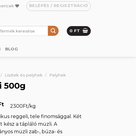
BELÉPÉS / REGISZTRÁCIÓ
vencek
eresés
0
FT
övetkezőre:
M
BLOG
/
Lisztek és pelyhek
/
Pelyhek
i 500g
Ft
2300Ft/kg
ikus reggeli, tele finomsággal. Két
t kész a tápláló müzli. A
yos müzli zab-, búza- és