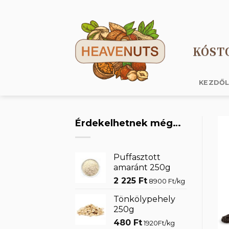
Skip
to
content
KÓST
KEZDŐ
Érdekelhetnek még…
Puffasztott
amaránt 250g
2 225
Ft
8900 Ft/kg
Tönkölypehely
250g
480
Ft
1920Ft/kg