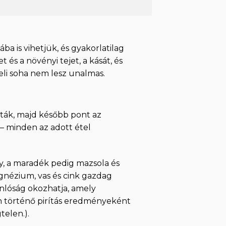
a is vihetjük, és gyakorlatilag
et és a növényi tejet, a kását, és
eli soha nem lesz unalmas.
tták, majd később pont az
 – minden az adott étel
, a maradék pedig mazsola és
gnézium, vas és cink gazdag
sonlóság okozhatja, amely
en történő pirítás eredményeként
telen.).