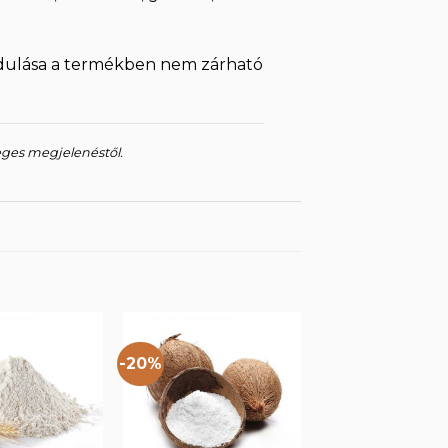
rdulása a termékben nem zárható
eges megjelenéstől.
-20%
Kedvencekhez
Kedvencekhez