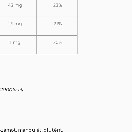
43 mg
23%
1,5 mg
21%
1 mg
20%
 2000kcal).
zámot, mandulát, glutént,