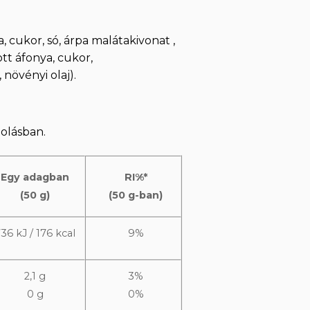
 cukor, só, árpa malátakivonat ,
ott áfonya, cukor,
növényi olaj).
golásban.
Egy adagban
RI%*
(50 g)
(50 g-ban)
36 kJ / 176 kcal
9%
2,1 g
3%
0 g
0%