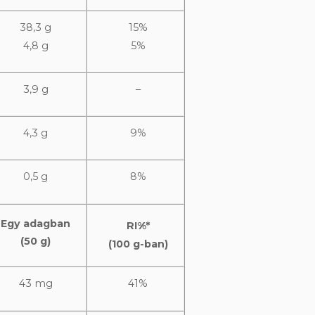
38,3 g
15%
4,8 g
5%
3,9 g
–
4,3 g
9%
0,5 g
8%
Egy adagban
RI%*
(50 g)
(100 g-ban)
43 mg
41%