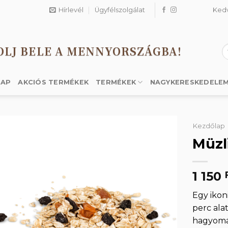
Hírlevél
Ügyfélszolgálat
Ked
OLJ BELE A MENNYORSZÁGBA!
K
a
k
LAP
AKCIÓS TERMÉKEK
TERMÉKEK
NAGYKERESKEDELE
Kezdőlap
Müzl
Kedvencekhez
1 150
Egy ikon
perc alat
hagyomán