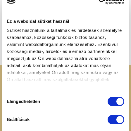
ELFOGYOTT
Ez a weboldal sütiket használ
Sütiket használunk a tartalmak és hirdetések személyre
LISZTEK ÉS PELYHEK
LISZTEK ÉS PELYHEK
szabásához, közösségi funkciók biztosításához,
Müzli 500g
Trópusi müzli 500g
1 150
Ft
1 180
Ft
valamint weboldalforgalmunk elemzéséhez. Ezenkívül
közösségi média-, hirdető- és elemező partnereinkkel
megosztjuk az Ön weboldalhasználatra vonatkozó
adatait, akik kombinálhatják az adatokat más olyan
adatokkal, amelyeket Ön adott meg számukra vagy az
KERESSEN MINKET
RENDELÉSI
Ön által használt más szolgáltatásokból gyűjtöttek.
INFORMÁCIÓK
+36 70 88 66 154
Hozzájárulás
Cookie tájékoztató
Elengedhetetlen
kiválasztása
info@heavenuts.hu
Általános szerződési
feltételek
Ügyfélszolgálat:
Szállítási információk
Beállítások
hétköznaponta 8:00 -
Elállási nyilatkozat