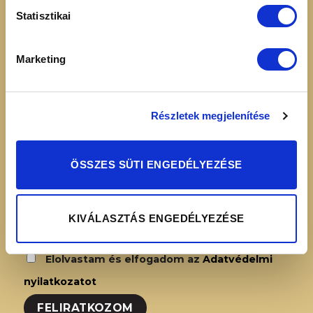
16:00
Adatvédelmi
Statisztikai
nyilatkozat
Simplepay – Online
Marketing
fizetési rendszer -
Fizetési tájékoztató
Részletek megjelenítése
HÍRLEVÉL FELIRATKOZÁS
ÖSSZES SÜTI ENGEDÉLYEZÉSE
KIVÁLASZTÁS ENGEDÉLYEZÉSE
Elolvastam és elfogadom az
Adatvédelmi
nyilatkozatot