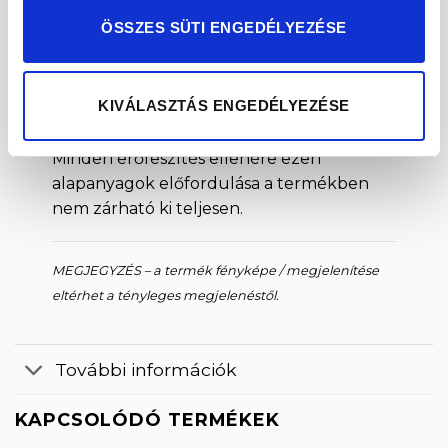
Lehetséges allergének: kén-dioxid
ÖSSZES SÜTI ENGEDÉLYEZÉSE
Keresztszennyeződéssel nyomokban
tartalmazhat szezámot, mandulát,
KIVÁLASZTÁS ENGEDÉLYEZÉSE
glutént, különféle dióféléket.
Minden erőfeszítés ellenére ezen
alapanyagok előfordulása a termékben
nem zárható ki teljesen.
MEGJEGYZÉS – a termék fényképe / megjelenítése
eltérhet a tényleges megjelenéstől.
További információk
KAPCSOLÓDÓ TERMÉKEK