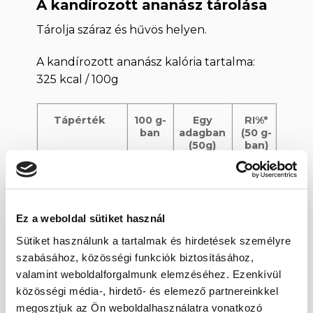
A kandírozott ananász tárolása
Tárolja száraz és hűvös helyen.
A kandírozott ananász kalória tartalma:
325 kcal / 100g
Tápérték
100 g-
Egy
RI%*
ban
adagban
(50 g-
(50g)
ban)
Energiaérték
1365
683 kJ /
8%
kJ /
163 kcal
325
Ez a weboldal sütiket használ
kcal
Sütiket használunk a tartalmak és hirdetések személyre
szabásához, közösségi funkciók biztosításához,
Zsír
0 g
0 g
0%
valamint weboldalforgalmunk elemzéséhez. Ezenkívül
– Telített zsírsav
0 g
0 g
0%
közösségi média-, hirdető- és elemező partnereinkkel
megosztjuk az Ön weboldalhasználatra vonatkozó