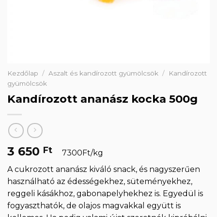
Kezdőlap
/
Aszalt és kandírozott gyümölcsök
/
Kandírozott
gyümölcsök
Kandírozott ananász kocka 500g
3 650
Ft
7300Ft/kg
A cukrozott ananász kiváló snack, és nagyszerűen
használható az édességekhez, süteményekhez,
reggeli kásákhoz, gabonapelyhekhez is. Egyedül is
fogyaszthatók, de olajos magvakkal együtt is