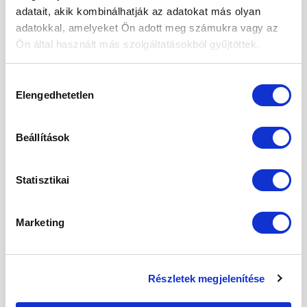
Szénhidrát
80 g
40 g
15%
adatait, akik kombinálhatják az adatokat más olyan
– Cukor
62,5 g
31,3 g
35%
adatokkal, amelyeket Ön adott meg számukra vagy az
Ön által használt más szolgáltatásokból gyűjtöttek.
Rost
2,5 g
1,3 g
–
Hozzájárulás
Elengedhetetlen
kiválasztása
Fehérje
0 g
0 g
0%
Beállítások
Só **
0,1 g
0,05 g
1%
Minimális eltérések lehetségesek.
Statisztikai
** Só kizárólag természetes forrásból.
Marketing
* RI – Átlagos felnőtt referencia beviteli
érték (8400kJ / 2000kcal).
Részletek megjelenítése