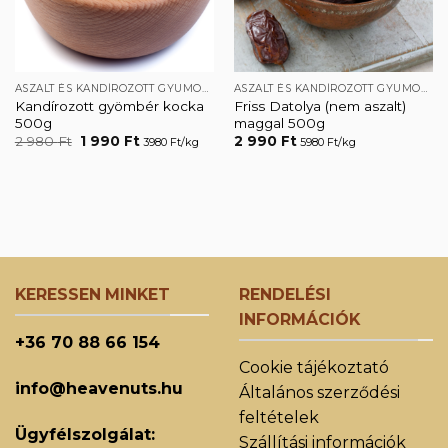
ASZALT ÉS KANDÍROZOTT GYÜMÖLCSÖK
ASZALT ÉS KANDÍROZOTT GYÜMÖLCSÖK
Kandírozott gyömbér kocka
Friss Datolya (nem aszalt)
500g
maggal 500g
Original
Current
2 980
Ft
1 990
Ft
2 990
Ft
3980 Ft/kg
5980 Ft/kg
price
price
was:
is:
2
1
980 Ft.
990 Ft.
KERESSEN MINKET
RENDELÉSI
INFORMÁCIÓK
+36 70 88 66 154
Cookie tájékoztató
info@heavenuts.hu
Általános szerződési
feltételek
Ügyfélszolgálat:
Szállítási információk