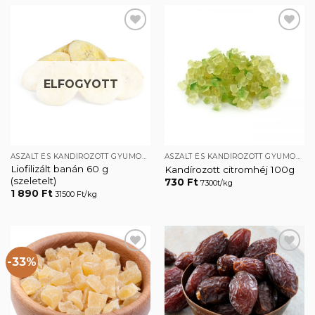
Kedvencekhez
Kedvencekhez
ELFOGYOTT
ASZALT ÉS KANDÍROZOTT GYÜMÖLCSÖK
ASZALT ÉS KANDÍROZOTT GYÜMÖLCSÖK
Liofilizált banán 60 g
Kandírozott citromhéj 100g
(szeletelt)
730
Ft
7300t/kg
1 890
Ft
31500 Ft/kg
-33%
Kedvencekhez
Kedvencekhez