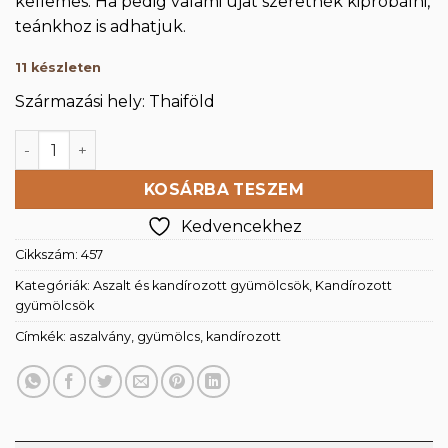
kellemes. Ha pedig valami újat szeretnék kipróbálni,
teánkhoz is adhatjuk.
11 készleten
Származási hely: Thaiföld
Kandírozott ananász kocka 500g mennyiség
KOSÁRBA TESZEM
Kedvencekhez
Cikkszám:
457
Kategóriák:
Aszalt és kandírozott gyümölcsök
,
Kandírozott
gyümölcsök
Címkék:
aszalvány
,
gyümölcs
,
kandírozott