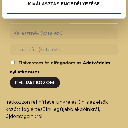
KIVÁLASZTÁS ENGEDÉLYEZÉSE
HÍRLEVÉL FELIRATKOZÁS
Elolvastam és elfogadom az
Adatvédelmi
nyilatkozatot
Iratkozzon fel hírlevelünkre és Ön is az elsők
között fog értesülni legújabb akcióinkról,
újdonságainkról!