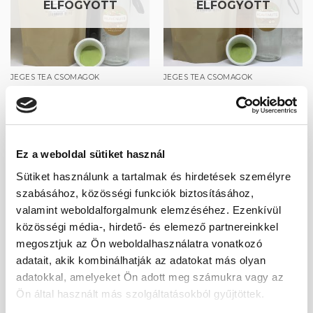
ELFOGYOTT
ELFOGYOTT
JEGES TEA CSOMAGOK
JEGES TEA CSOMAGOK
Moringa 2 csomag
Moringa csomag
4 900
Ft
3 700
Ft
Ez a weboldal sütiket használ
-39%
Sütiket használunk a tartalmak és hirdetések személyre
szabásához, közösségi funkciók biztosításához,
Kedvencekhez
valamint weboldalforgalmunk elemzéséhez. Ezenkívül
közösségi média-, hirdető- és elemező partnereinkkel
megosztjuk az Ön weboldalhasználatra vonatkozó
adatait, akik kombinálhatják az adatokat más olyan
adatokkal, amelyeket Ön adott meg számukra vagy az
SZÁLAS TEÁK ÉS KÁVÉK
Ön által használt más szolgáltatásokból gyűjtöttek.
Moringa por 250g
Original
Current
2 980
Ft
1 830
Ft