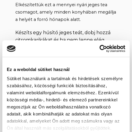
Elkészítettük ezt a mennyei nyári jeges tea
csomagot, amely minden konyhában megállja
a helyét a forró hónapok alatt.
Készíts egy hűsítő jeges teát, dobj hozzá
citromkarikákat és ha nem lenne elég
édes, adj hozzá valamilyen
természetes
édesítőt
! Hűtsd be és jégkockákkal kínáld!
Egészséges és finom innivaló, melyet még
magaddal is vihetsz, hiszen ajándék
Ez a weboldal sütiket használ
kulacsot adunk mellé!
Sütiket használunk a tartalmak és hirdetések személyre
szabásához, közösségi funkciók biztosításához,
A hibiszkusz tea jótékonyan hat testre és
valamint weboldalforgalmunk elemzéséhez. Ezenkívül
szellemre, számtalan módon támogatja
közösségi média-, hirdető- és elemező partnereinkkel
egészségünket.
megosztjuk az Ön weboldalhasználatra vonatkozó
adatait, akik kombinálhatják az adatokat más olyan
A csomag tartalma:
adatokkal, amelyeket Ön adott meg számukra vagy az
Ön által használt más szolgáltatásokból gyűjtöttek.