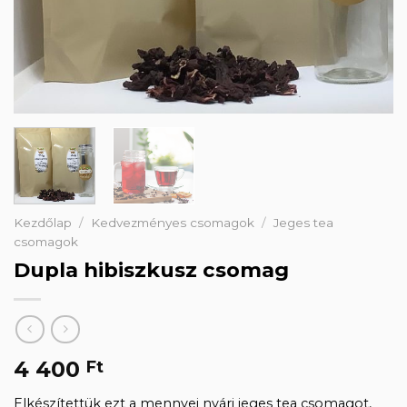
Kezdőlap
/
Kedvezményes csomagok
/
Jeges tea
csomagok
Dupla hibiszkusz csomag
4 400
Ft
Elkészítettük ezt a mennyei nyári jeges tea csomagot,