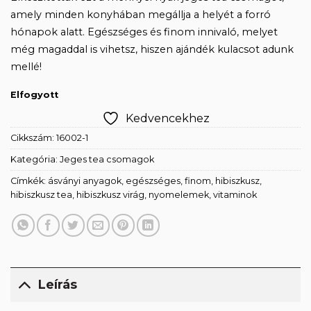
amely minden konyhában megállja a helyét a forró
hónapok alatt. Egészséges és finom innivaló, melyet
még magaddal is vihetsz, hiszen ajándék kulacsot adunk
mellé!
Elfogyott
Kedvencekhez
Cikkszám:
16002-1
Kategória:
Jeges tea csomagok
Címkék:
ásványi anyagok
,
egészséges
,
finom
,
hibiszkusz
,
hibiszkusz tea
,
hibiszkusz virág
,
nyomelemek
,
vitaminok
Leírás