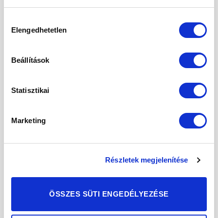
2 cs.
Hibiszkusz virág tea 250g
–
3900,-
Hozzájárulás
Elengedhetetlen
1 db Ice tea kulacs – 1500,-
kiválasztása
A csomag összértéke 5400 Ft.
Beállítások
Megtakaritás -1000 Ft.
Statisztikai
További információk
Marketing
KAPCSOLÓDÓ TERMÉKEK
Részletek megjelenítése
Kedvencekhez
Kedvencekhez
ÖSSZES SÜTI ENGEDÉLYEZÉSE