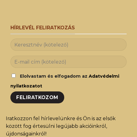
HÍRLEVÉL FELIRATKOZÁS
Elolvastam és elfogadom az
Adatvédelmi
nyilatkozatot
Iratkozzon fel hírlevelünkre és Ön is az elsők
között fog értesülni legújabb akcióinkról,
újdonságainkról!