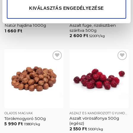
KIVÁLASZTÁS ENGEDÉLYEZÉSE
REFORMKÖRETEK
ASZALT ÉS KANDÍROZOTT GYÜMÖLCSÖK
Aszalt füge, rizslisztben
Natúr hajdina 1000g
szárítva 500g
1 660
Ft
2 600
Ft
5200Ft/kg
Kedvencekhez
Kedvencekhez
OLAJOS MAGVAK
ASZALT ÉS KANDÍROZOTT GYÜMÖLCSÖK
Aszalt vörösáfonya 500g
Törökmogyoró 500g
(egész)
5 990
Ft
11980Ft/kg
2 550
Ft
5100Ft/kg