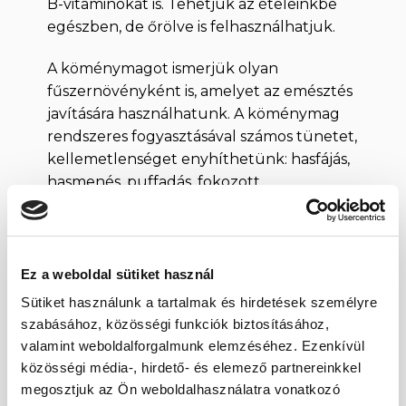
B-vitaminokat is. Tehetjük az ételeinkbe
egészben, de őrölve is felhasználhatjuk.
A köménymagot ismerjük olyan
fűszernövényként is, amelyet az emésztés
javítására használhatunk. A köménymag
rendszeres fogyasztásával számos tünetet,
kellemetlenséget enyhíthetünk: hasfájás,
hasmenés, puffadás, fokozott
gázképződésen, hányingerés, sőt a
várandós kismamák reggeli rosszullétének
tompítására is használható.
Ez a weboldal sütiket használ
Ezen felül stimulálja a hasnyálmirigyet, így
Sütiket használunk a tartalmak és hirdetések személyre
az több olyan enzimet állít elő, melyek
szabásához, közösségi funkciók biztosításához,
nélkülözhetetlenek az emésztéshez,
valamint weboldalforgalmunk elemzéséhez. Ezenkívül
emellett pedig a túlzott savképződés
közösségi média-, hirdető- és elemező partnereinkkel
ellen is küzd. Teaként is fogyaszthatjuk
megosztjuk az Ön weboldalhasználatra vonatkozó
gyógyhatásának fokozása érdekében.