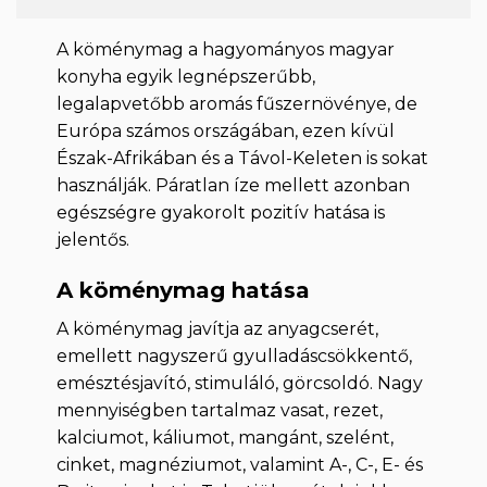
A köménymag a hagyományos magyar
konyha egyik legnépszerűbb,
legalapvetőbb aromás fűszernövénye, de
Európa számos országában, ezen kívül
Észak-Afrikában és a Távol-Keleten is sokat
használják. Páratlan íze mellett azonban
egészségre gyakorolt pozitív hatása is
jelentős.
A köménymag hatása
A köménymag javítja az anyagcserét,
emellett nagyszerű gyulladáscsökkentő,
emésztésjavító, stimuláló, görcsoldó. Nagy
mennyiségben tartalmaz vasat, rezet,
kalciumot, káliumot, mangánt, szelént,
cinket, magnéziumot, valamint A-, C-, E- és