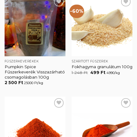
-60%
Kedvencekhez
Kedvencekhez
FŰSZERKEVERÉKEK
SZÁRÍTOTT FŰSZEREK
Pumpkin Spice
Fokhagyma granulátum 100g
Fűszerkeverék Visszazárható
Original
Current
1 248
Ft
499
Ft
4990/kg
price
price
csomagolásban 100g
was:
is:
2 500
Ft
25000 Ft/kg
1
499 Ft.
248 Ft.
Kedvencekhez
Kedvencekhez