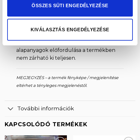
ÖSSZES SÜTI ENGEDÉLYEZÉSE
Keresztszennyeződéssel nyomokban
tartalmazhat szezámot, mandulát,
glutént, különféle dióféléket.
KIVÁLASZTÁS ENGEDÉLYEZÉSE
Minden erőfeszítés ellenére ezen
alapanyagok előfordulása a termékben
nem zárható ki teljesen.
MEGJEGYZÉS – a termék fényképe / megjelenítése
eltérhet a tényleges megjelenéstől.
További információk
KAPCSOLÓDÓ TERMÉKEK