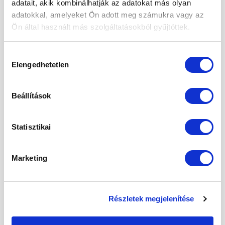
adatait, akik kombinálhatják az adatokat más olyan
adatokkal, amelyeket Ön adott meg számukra vagy az
A köménymag felhasználása
Ön által használt más szolgáltatásokból gyűjtöttek.
ételekhez
A kömény a receptekben megtalálható az
Hozzájárulás
Elengedhetetlen
egész világon. Érdemes zsíros, sült és
kiválasztása
nehezen emészthető ételekhez adni, de
egyes pékárukhoz adva, azokra szórva is
Beállítások
különleges, kellemes ízt kapunk.
Összetevők
Statisztikai
köménymag
Marketing
Köménymag tárolása
Tárolja száraz és hűvös helyen, szorosan
lezárt tasakban.
Részletek megjelenítése
Lehetséges allergének: