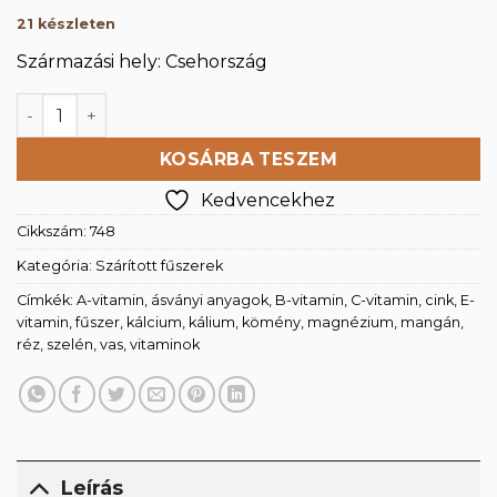
21 készleten
Származási hely: Csehország
Köménymag 250g mennyiség
KOSÁRBA TESZEM
Kedvencekhez
Cikkszám:
748
Kategória:
Szárított fűszerek
Címkék:
A-vitamin
,
ásványi anyagok
,
B-vitamin
,
C-vitamin
,
cink
,
E-
vitamin
,
fűszer
,
kálcium
,
kálium
,
kömény
,
magnézium
,
mangán
,
réz
,
szelén
,
vas
,
vitaminok
Leírás