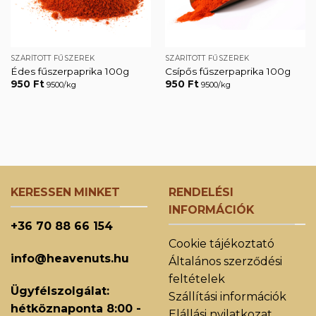
SZÁRÍTOTT FŰSZEREK
SZÁRÍTOTT FŰSZEREK
Édes fűszerpaprika 100g
Csípős fűszerpaprika 100g
950
Ft
950
Ft
9500/kg
9500/kg
KERESSEN MINKET
RENDELÉSI
INFORMÁCIÓK
+36 70 88 66 154
Cookie tájékoztató
info@heavenuts.hu
Általános szerződési
feltételek
Ügyfélszolgálat:
Szállítási információk
hétköznaponta 8:00 -
Elállási nyilatkozat