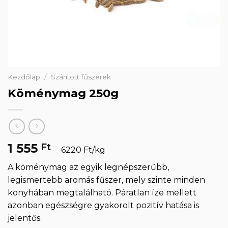
Kezdőlap
/
Szárított fűszerek
Köménymag 250g
1 555
Ft
6220 Ft/kg
A köménymag az egyik legnépszerűbb,
legismertebb aromás fűszer, mely szinte minden
konyhában megtalálható. Páratlan íze mellett
azonban egészségre gyakorolt pozitív hatása is
jelentős.