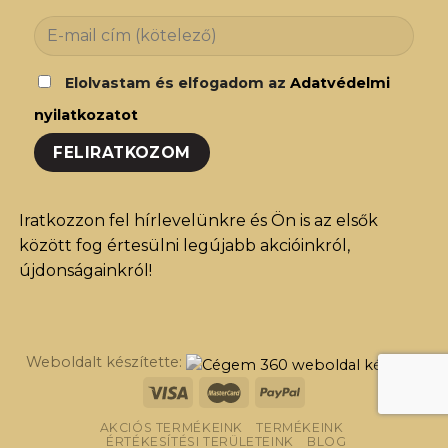
Elolvastam és elfogadom az
Adatvédelmi
nyilatkozatot
Iratkozzon fel hírlevelünkre és Ön is az elsők
között fog értesülni legújabb akcióinkról,
újdonságainkról!
Weboldalt készítette:
AKCIÓS TERMÉKEINK
TERMÉKEINK
ÉRTÉKESÍTÉSI TERÜLETEINK
BLOG