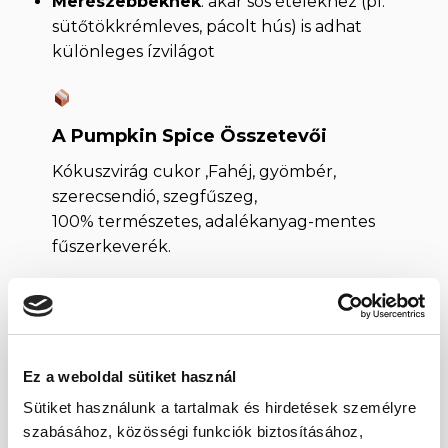
Merészebbeknek
: akár sós ételekhez (pl.
sütőtökkrémleves, pácolt hús) is adhat
különleges ízvilágot
A Pumpkin Spice Összetevői
Kókuszvirág cukor ,Fahéj, gyömbér,
szerecsendió, szegfűszeg,
100% természetes, adalékanyag-mentes
fűszerkeverék.
A Pumpkin Spice Jellemzői
Ez a weboldal sütiket használ
Gluténmentes, vegán, hozzáadott cukrot
nem tartalmaz
Sütiket használunk a tartalmak és hirdetések személyre
szabásához, közösségi funkciók biztosításához,