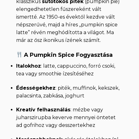
klasszikus
sütőtökös piték
(pumpkin pie)
elengedhetetlen fűszereként vált
ismertté. Az 1950-es évektől kezdve vált
népszerűvé, majd a híres „pumpkin spice
latte” révén meghódította a világot. Ma
már az ősz ikonikus ízének számít.
A Pumpkin Spice Fogyasztása
Italokhoz
: latte, cappuccino, forró csoki,
tea vagy smoothie ízesítéséhez
Édességekhez
: piték, muffinok, kekszek,
palacsinta, zabkása, joghurt
Kreatív felhasználás
: mézbe vagy
juharszirupba keverve mennyei öntetet
ad gofrihoz vagy desszertekhez