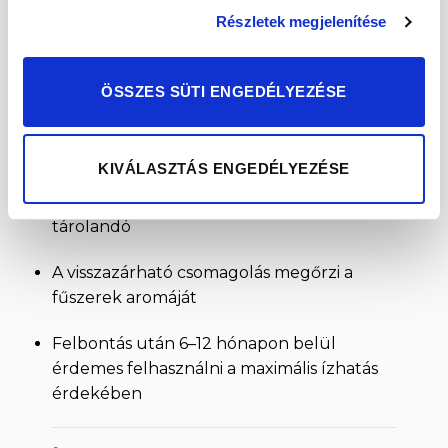
Részletek megjelenítése
Tiszta fűszerek ereje
: nincs benne
mesterséges aroma vagy adalékanyag
ÖSSZES SÜTI ENGEDÉLYEZÉSE
A Pumpkin Spice Tárolása
KIVÁLASZTÁS ENGEDÉLYEZÉSE
Száraz, hűvös, fénytől védett helyen
tárolandó
A visszazárható csomagolás megőrzi a
fűszerek aromáját
Felbontás után 6–12 hónapon belül
érdemes felhasználni a maximális ízhatás
érdekében