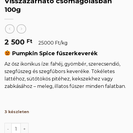
Visszazárható csomagolásban
100g
2 500
Ft
25000 Ft/kg
Pumpkin Spice fűszerkeverék
Az ősz ikonikus íze: fahéj, gyömbér, szerecsendió,
szegfűszeg és szegfűbors keveréke. Tökéletes
lattéhoz, sütőtökös pitéhez, kekszekhez vagy
zabkásához – meleg, illatos fűszer minden falatban.
3 készleten
Pumpkin Spice Fűszerkeverék Visszazárható csomago