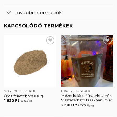
További információk
KAPCSOLÓDÓ TERMÉKEK
Kedvencekhez
Kedvencekhez
SZÁRÍTOTT FŰSZEREK
FŰSZERKEVERÉKEK
Mézeskalács Fűszerkeverék
Őrölt feketebors 100g
Visszazárható tasakban 100g
1 620
Ft
16200/kg
2 500
Ft
25000 Ft/kg