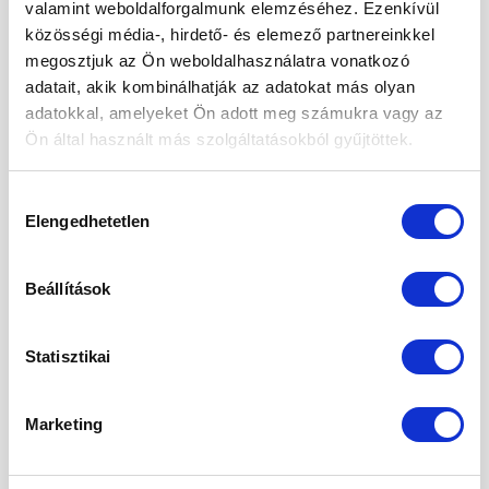
Praktikus, visszazárható csomagolásban
valamint weboldalforgalmunk elemzéséhez. Ezenkívül
közösségi média-, hirdető- és elemező partnereinkkel
Intenzív, természetes aroma, amely kis
megosztjuk az Ön weboldalhasználatra vonatkozó
mennyiséggel is karakteres ízt ad
adatait, akik kombinálhatják az adatokat más olyan
adatokkal, amelyeket Ön adott meg számukra vagy az
Energiatartartalma 1419KJ(339
Ön által használt más szolgáltatásokból gyűjtöttek.
Kcal)/100 g
Hozzájárulás
Elengedhetetlen
kiválasztása
Miért válaszd a Pumpkin Spicet?
Őszi klasszikus
: latte, forró csoki vagy tea
Beállítások
ízesítésére tökéletes
Sütéshez & főzéshez
: süteményekbe,
Statisztikai
pitékbe, palacsintába, zabkásába
Marketing
Kreatív konyha
: smoothie-ba, joghurtba,
vagy akár sós ételekhez különleges
csavarként