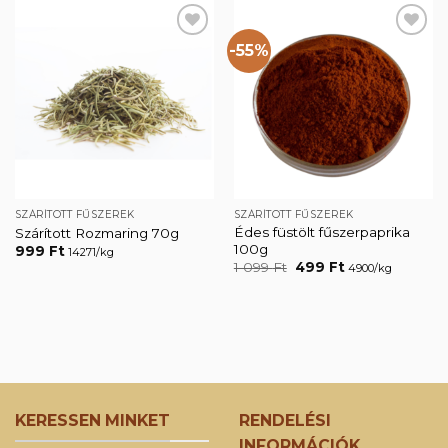
-55%
Kedvencekhez
Kedvencekhez
SZÁRÍTOTT FŰSZEREK
SZÁRÍTOTT FŰSZEREK
Édes füstölt fűszerpaprika
Szárított Rozmaring 70g
100g
999
Ft
14271/kg
Original
Current
1 099
Ft
499
Ft
4900/kg
price
price
was:
is:
1
499 Ft.
099 Ft.
KERESSEN MINKET
RENDELÉSI
INFORMÁCIÓK