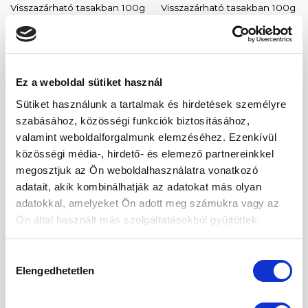
Visszazárható tasakban 100g
Visszazárható tasakban 100g
2 500
Ft
2 500
Ft
Ez a weboldal sütiket használ
-39%
Sütiket használunk a tartalmak és hirdetések személyre
Kedvencekhez
Kedvencekhez
szabásához, közösségi funkciók biztosításához,
valamint weboldalforgalmunk elemzéséhez. Ezenkívül
közösségi média-, hirdető- és elemező partnereinkkel
megosztjuk az Ön weboldalhasználatra vonatkozó
adatait, akik kombinálhatják az adatokat más olyan
SZÁRÍTOTT FŰSZEREK
FŰSZERKEVERÉKEK
adatokkal, amelyeket Ön adott meg számukra vagy az
Nigella mag (feketekömény)
Pumpkin Spice
Ön által használt más szolgáltatásokból gyűjtöttek.
100g
Fűszerkeverék Szórófejes
üvegben 40g
Original
Current
651
Ft
395
Ft
price
price
2 500
Ft
was:
is:
Hozzájárulás
651 Ft.
395 Ft.
Elengedhetetlen
kiválasztása