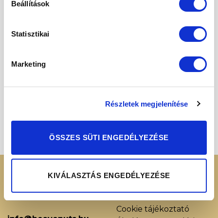
Beállítások
Kedvencekhez
Statisztikai
Marketing
FŰSZERKEVERÉKEK
Pumpkin Spice
Fűszerkeverék Visszazárható
Részletek megjelenítése
csomagolásban 100g
2 500
Ft
ÖSSZES SÜTI ENGEDÉLYEZÉSE
KERESSEN MINKET
RENDELÉSI
KIVÁLASZTÁS ENGEDÉLYEZÉSE
INFORMÁCIÓK
+36 70 88 66 154
Cookie tájékoztató