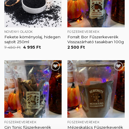
NÖVÉNYI OLAJOK
FŰSZERKEVERÉKEK
Fekete köményolaj, hidegen
Forralt Bor Fűszerkeverék
sajtolt 250ml
Visszazárható tasakban 100g
Original
Current
7 450
Ft
4 995
Ft
2 500
Ft
price
price
was:
is:
7
4
450 Ft.
995 Ft.
Kedvencekhez
Kedvencekhez
FŰSZERKEVERÉKEK
FŰSZERKEVERÉKEK
Gin Tonic fűszerkeverék
Mézeskalács Fűszerkeverék