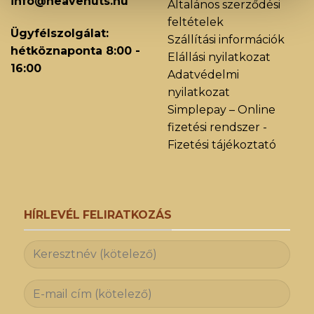
info@heavenuts.hu
Általános szerződési
feltételek
Ügyfélszolgálat:
Szállítási információk
hétköznaponta 8:00 -
Elállási nyilatkozat
16:00
Adatvédelmi
nyilatkozat
Simplepay – Online
fizetési rendszer -
Fizetési tájékoztató
HÍRLEVÉL FELIRATKOZÁS