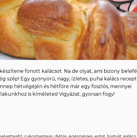
készítene fonott kalácsot. Na de olyat, ami bizony belefé
g szép! Egy gyönyörű, nagy, ízletes, puha kalács recept
ünnep hétvégéjén és hétfőre már egy foszlós, mennyei
lakunkhoz is kíméletes! Vigyázat, gyorsan fogy!
elyettesítő
,
cukormentess
,
diétás
,
egészséges
,
eritrit
,
hústvét
,
kalács
,