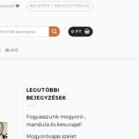
BELÉPÉS / REGISZTRÁCIÓ
vencek
eresés
0
FT
övetkezőre:
M
BLOG
LEGUTÓBBI
BEJEGYZÉSEK
Fogyasszunk mogyoró-,
mandula és kesuvajat!
Mogyoróvajas szelet