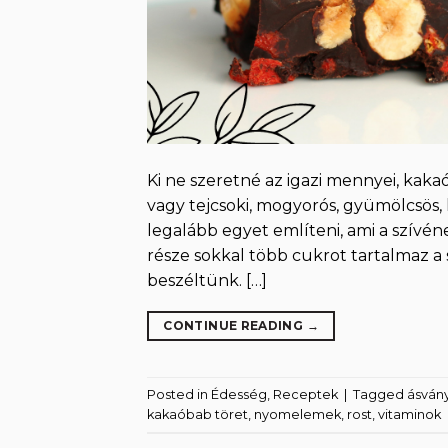
Ki ne szeretné az igazi mennyei, kak
vagy tejcsoki, mogyorós, gyümölcsös,
legalább egyet említeni, ami a szívén
része sokkal több cukrot tartalmaz a
beszéltünk. […]
CONTINUE READING
→
Posted in
Édesség
,
Receptek
|
Tagged
ásván
kakaóbab töret
,
nyomelemek
,
rost
,
vitaminok