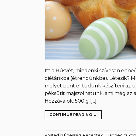
Itt a Húsvét, mindenki szívesen enne/
diétánkba (étrendünkbe). Létezik? Mé
melyet pont el tudunk készíteni az 
péksütit majszolhatunk, ami még az a
Hozzávalók: 500 g […]
CONTINUE READING
→
Posted in
Édesség
,
Receptek
|
Tagged
cukorh