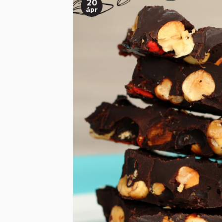
20
ápr