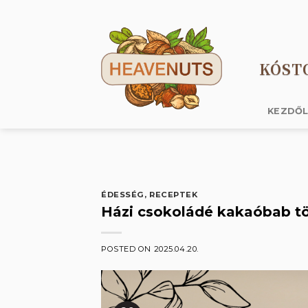
Skip
to
content
KÓST
KEZDŐ
ÉDESSÉG
,
RECEPTEK
Házi csokoládé kakaóbab tö
POSTED ON
2025.04.20.