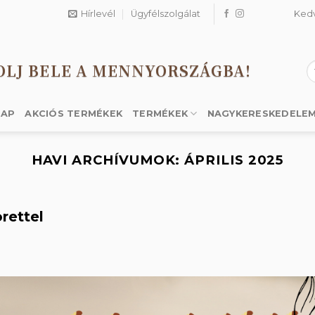
Hírlevél
Ügyfélszolgálat
Ked
OLJ BELE A MENNYORSZÁGBA!
K
a
k
LAP
AKCIÓS TERMÉKEK
TERMÉKEK
NAGYKERESKEDELE
HAVI ARCHÍVUMOK:
ÁPRILIS 2025
rettel