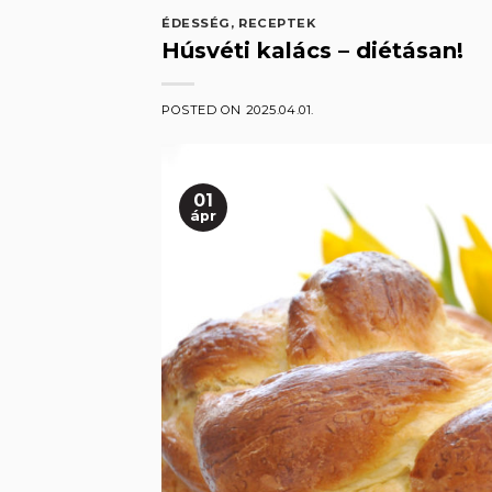
ÉDESSÉG
,
RECEPTEK
Húsvéti kalács – diétásan!
POSTED ON
2025.04.01.
01
ápr