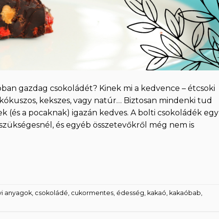
aóban gazdag csokoládét? Kinek mi a kedvence – étcsoki
 kókuszos, kekszes, vagy natúr… Biztosan mindenki tud
ek (és a pocaknak) igazán kedves. A bolti csokoládék egy
 szükségesnél, és egyéb összetevőkről még nem is
yi anyagok
,
csokoládé
,
cukormentes
,
édesség
,
kakaó
,
kakaóbab
,