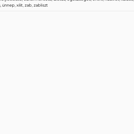
s
,
ünnep
,
xilit
,
zab
,
zabliszt