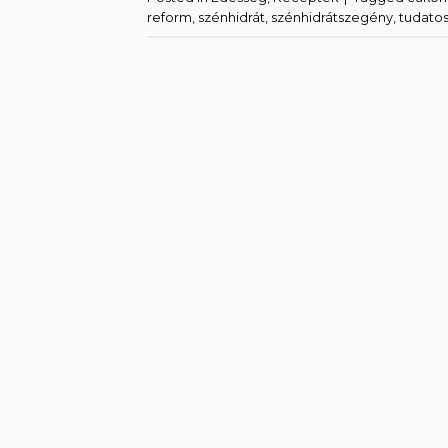
reform
,
szénhidrát
,
szénhidrátszegény
,
tudato