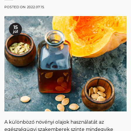
POSTED ON
2022.07.15.
15
júl
A különböző növényi olajok használatát az
egészségügyi szakemberek szinte mindegyike