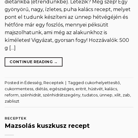
diétánkba (étrendünkbe). Létezik? Még szép! Egy
gyönyörű, nagy, ízletes, puha kalács recept, melyet
pont el tudunk készíteni az ünnep hétvégéjén és
hétfőre már egy foszlós, mennyei péksütit
majszolhatunk, ami még az alakunkhoz is
kíméletes! Vigyázat, gyorsan fogy! Hozzávalók: 500
g […]
CONTINUE READING
→
Posted in
Édesség
,
Receptek
|
Tagged
cukorhelyettesítő
,
cukormentess
,
diétás
,
egészséges
,
eritrit
,
hústvét
,
kalács
,
reform
,
szénhidrát
,
szénhidrátszegény
,
tudatos
,
ünnep
,
xilit
,
zab
,
zabliszt
RECEPTEK
Mazsolás kuszkusz recept