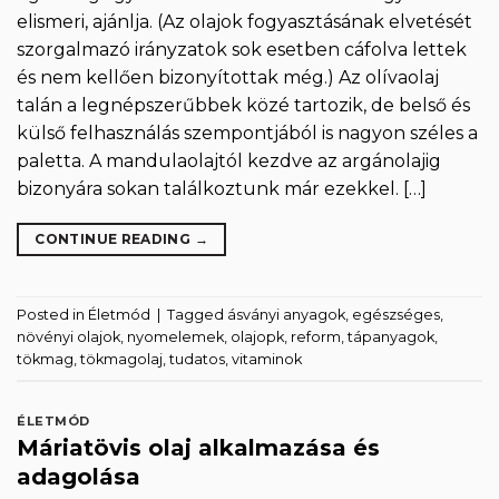
elismeri, ajánlja. (Az olajok fogyasztásának elvetését
szorgalmazó irányzatok sok esetben cáfolva lettek
és nem kellően bizonyítottak még.) Az olívaolaj
talán a legnépszerűbbek közé tartozik, de belső és
külső felhasználás szempontjából is nagyon széles a
paletta. A mandulaolajtól kezdve az argánolajig
bizonyára sokan találkoztunk már ezekkel. […]
CONTINUE READING
→
Posted in
Életmód
|
Tagged
ásványi anyagok
,
egészséges
,
növényi olajok
,
nyomelemek
,
olajopk
,
reform
,
tápanyagok
,
tökmag
,
tökmagolaj
,
tudatos
,
vitaminok
ÉLETMÓD
Máriatövis olaj alkalmazása és
adagolása