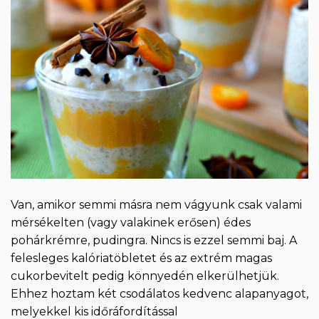
Van, amikor semmi másra nem vágyunk csak valami
mérsékelten (vagy valakinek erősen) édes
pohárkrémre, pudingra. Nincs is ezzel semmi baj. A
felesleges kalóriatöbletet és az extrém magas
cukorbevitelt pedig könnyedén elkerülhetjük.
Ehhez hoztam két csodálatos kedvenc alapanyagot,
melyekkel kis időráfordítással