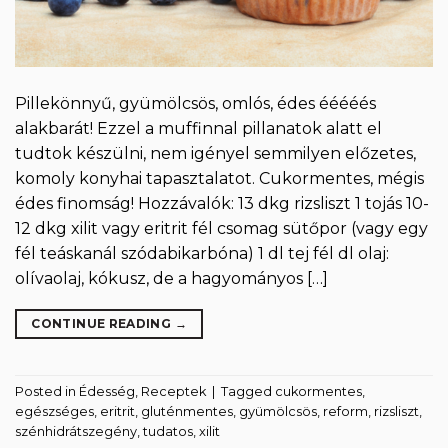
Pillekönnyű, gyümölcsös, omlós, édes ééééés
alakbarát! Ezzel a muffinnal pillanatok alatt el
tudtok készülni, nem igényel semmilyen előzetes,
komoly konyhai tapasztalatot. Cukormentes, mégis
édes finomság! Hozzávalók: 13 dkg rizsliszt 1 tojás 10-
12 dkg xilit vagy eritrit fél csomag sütőpor (vagy egy
fél teáskanál szódabikarbóna) 1 dl tej fél dl olaj:
olívaolaj, kókusz, de a hagyományos […]
CONTINUE READING
→
Posted in
Édesség
,
Receptek
|
Tagged
cukormentes
,
egészséges
,
eritrit
,
gluténmentes
,
gyümölcsös
,
reform
,
rizsliszt
,
szénhidrátszegény
,
tudatos
,
xilit