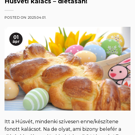
Húsvéti kalács – diétásan!
POSTED ON
2025.04.01.
01
ápr
Itt a Húsvét, mindenki szívesen enne/készítene
fonott kalácsot. Na de olyat, ami bizony belefér a