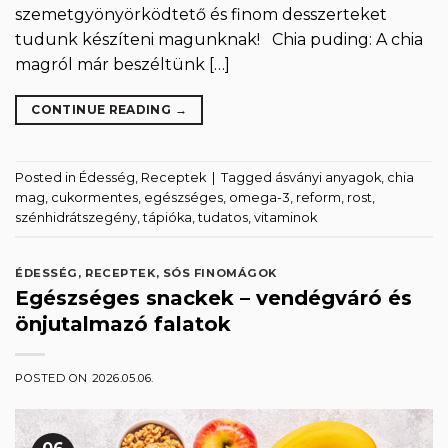
szemetgyönyörködtető és finom desszerteket
tudunk készíteni magunknak! Chia puding: A chia
magról már beszéltünk […]
CONTINUE READING
→
Posted in
Édesség
,
Receptek
|
Tagged
ásványi anyagok
,
chia
mag
,
cukormentes
,
egészséges
,
omega-3
,
reform
,
rost
,
szénhidrátszegény
,
tápióka
,
tudatos
,
vitaminok
ÉDESSÉG
,
RECEPTEK
,
SÓS FINOMÁGOK
Egészséges snackek – vendégváró és
önjutalmazó falatok
POSTED ON
2026.05.06.