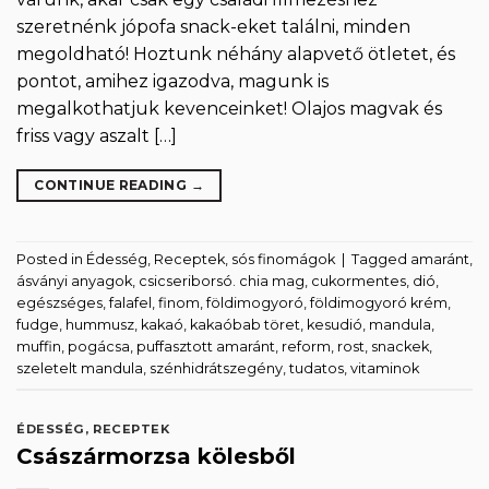
szeretnénk jópofa snack-eket találni, minden
megoldható! Hoztunk néhány alapvető ötletet, és
pontot, amihez igazodva, magunk is
megalkothatjuk kevenceinket! Olajos magvak és
friss vagy aszalt […]
CONTINUE READING
→
Posted in
Édesség
,
Receptek
,
sós finomágok
|
Tagged
amaránt
,
ásványi anyagok
,
csicseriborsó. chia mag
,
cukormentes
,
dió
,
egészséges
,
falafel
,
finom
,
földimogyoró
,
földimogyoró krém
,
fudge
,
hummusz
,
kakaó
,
kakaóbab töret
,
kesudió
,
mandula
,
muffin
,
pogácsa
,
puffasztott amaránt
,
reform
,
rost
,
snackek
,
szeletelt mandula
,
szénhidrátszegény
,
tudatos
,
vitaminok
ÉDESSÉG
,
RECEPTEK
Császármorzsa kölesből