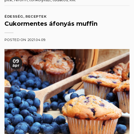
ÉDESSÉG
,
RECEPTEK
Cukormentes áfonyás muffin
POSTED ON
2021.04.09.
09
ápr