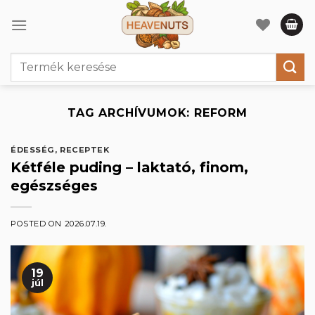
Skip
to
content
Keresés
a
következőre:
TAG ARCHÍVUMOK:
REFORM
ÉDESSÉG
,
RECEPTEK
Kétféle puding – laktató, finom,
egészséges
POSTED ON
2026.07.19.
19
júl