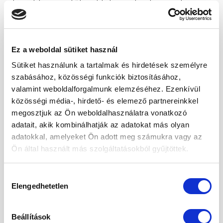
étrend-kiegészítők, sokféle módon támogatja
szervezetünket. Az olajok fogyasztásáról pro és
contra lehet olvasni, de bizonyított egészségügyi
tény, hogy bizonyos zsírban oldódó vitaminokhoz
Ez a weboldal sütiket használ
fontos, hogy fogyasszunk zsiradékot is, ezek közül
pedig a napraforgó étolaj helyett érdemes például
Sütiket használunk a tartalmak és hirdetések személyre
kipróbálni más növényi olajokat is. Ezeket nem csak
szabásához, közösségi funkciók biztosításához,
sütéshez, főzéshez használhatjuk, […]
valamint weboldalforgalmunk elemzéséhez. Ezenkívül
közösségi média-, hirdető- és elemező partnereinkkel
CONTINUE READING
→
megosztjuk az Ön weboldalhasználatra vonatkozó
adatait, akik kombinálhatják az adatokat más olyan
adatokkal, amelyeket Ön adott meg számukra vagy az
Posted in
Életmód
|
Tagged
egészséges
,
máj
,
máriatövis
,
Ön által használt más szolgáltatásokból gyűjtöttek.
máriatövis mag
,
máriatövis olaj
,
máriatövismag olaj
,
reform
,
tudatos
Hozzájárulás
Elengedhetetlen
kiválasztása
ÉLETMÓD
Tápióka – sokoldalú kincsünk a
gasztronómiában
Beállítások