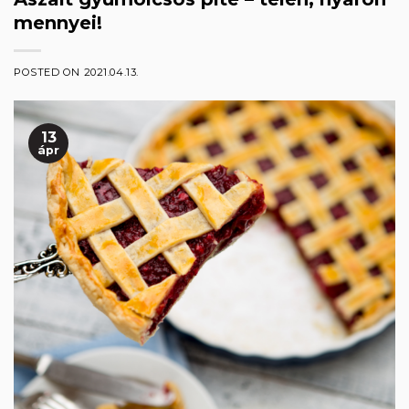
mennyei!
POSTED ON
2021.04.13.
13
ápr