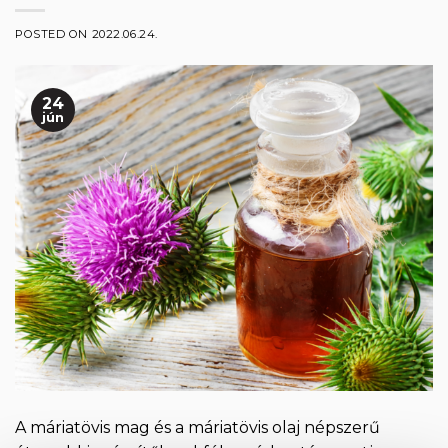
POSTED ON
2022.06.24.
24
jún
A máriatövis mag és a máriatövis olaj népszerű