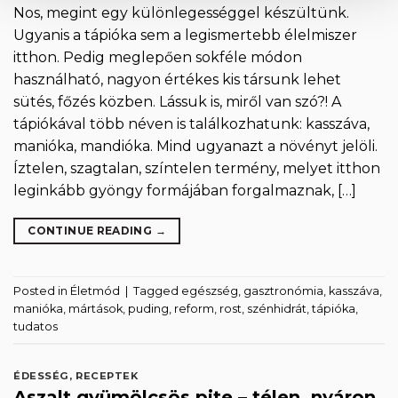
Nos, megint egy különlegességgel készültünk.
Ugyanis a tápióka sem a legismertebb élelmiszer
itthon. Pedig meglepően sokféle módon
használható, nagyon értékes kis társunk lehet
sütés, főzés közben. Lássuk is, miről van szó?! A
tápiókával több néven is találkozhatunk: kasszáva,
manióka, mandióka. Mind ugyanazt a növényt jelöli.
Íztelen, szagtalan, színtelen termény, melyet itthon
leginkább gyöngy formájában forgalmaznak, […]
CONTINUE READING
→
Posted in
Életmód
|
Tagged
egészség
,
gasztronómia
,
kasszáva
,
manióka
,
mártások
,
puding
,
reform
,
rost
,
szénhidrát
,
tápióka
,
tudatos
ÉDESSÉG
,
RECEPTEK
Aszalt gyümölcsös pite – télen, nyáron