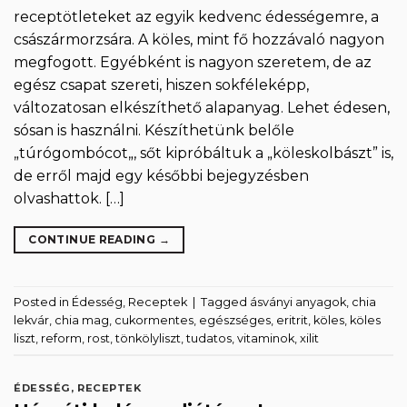
receptötleteket az egyik kedvenc édességemre, a
császármorzsára. A köles, mint fő hozzávaló nagyon
megfogott. Egyébként is nagyon szeretem, de az
egész csapat szereti, hiszen sokféleképp,
változatosan elkészíthető alapanyag. Lehet édesen,
sósan is használni. Készíthetünk belőle
„túrógombócot„, sőt kipróbáltuk a „köleskolbászt” is,
de erről majd egy későbbi bejegyzésben
olvashattok. […]
CONTINUE READING
→
Posted in
Édesség
,
Receptek
|
Tagged
ásványi anyagok
,
chia
lekvár
,
chia mag
,
cukormentes
,
egészséges
,
eritrit
,
köles
,
köles
liszt
,
reform
,
rost
,
tönkölyliszt
,
tudatos
,
vitaminok
,
xilit
ÉDESSÉG
,
RECEPTEK