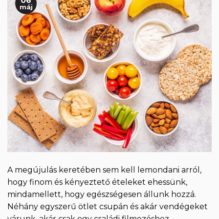
06
máj
A megújulás keretében sem kell lemondani arról,
hogy finom és kényeztető ételeket ehessünk,
mindamellett, hogy egészségesen állunk hozzá.
Néhány egyszerű ötlet csupán és akár vendégeket
várunk, akár csak egy családi filmezéshez