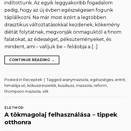
indítottunk. Az egyik leggyakoribb fogadalom
pedig, hogy az új évben egészségesen fogunk
táplálkozni. Na már most ezért a legtöbben
drasztikus változtatásokkal kezdenek, kőkemény
diétát folytatnak, megvonják önmaguktól a finom
falatokat, az édességet, péksüteményeket, és
mindent, ami – valljuk be – feldobja a […]
CONTINUE READING
→
Posted in
Receptek
|
Tagged
aranymazsola
,
egészséges
,
eritrit
,
himalája só
,
kókuszreszelék
,
kuszkusz
,
mazsola
,
reform
,
thompson mazsola
,
xilit
ÉLETMÓD
A tökmagolaj felhasználása – tippek
otthonra