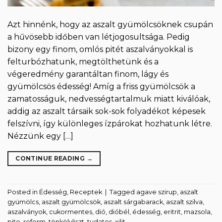
Azt hinnénk, hogy az aszalt gyümölcsöknek csupán
a hűvösebb időben van létjogosultsága. Pedig
bizony egy finom, omlós pitét aszalványokkal is
felturbózhatunk, megtölthetünk és a
végeredmény garantáltan finom, lágy és
gyümölcsös édesség! Amíg a friss gyümölcsök a
zamatosságuk, nedvességtartalmuk miatt kiválóak,
addig az aszalt társaik sok-sok folyadékot képesek
felszívni, így különleges ízpárokat hozhatunk létre.
Nézzünk egy […]
CONTINUE READING
→
Posted in
Édesség
,
Receptek
|
Tagged
agave szirup
,
aszalt
gyümölcs
,
aszalt gyümölcsök
,
aszalt sárgabarack
,
aszalt szilva
,
aszalványok
,
cukormentes
,
dió
,
dióbél
,
édesség
,
eritrit
,
mazsola
,
pite
,
reform
,
tönkölyliszt
,
tudatos
,
xilit