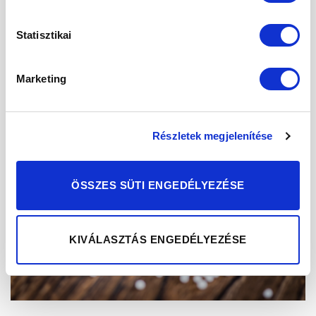
POSTED ON
2021.04.16.
Statisztikai
Marketing
16
ápr
Részletek megjelenítése
ÖSSZES SÜTI ENGEDÉLYEZÉSE
KIVÁLASZTÁS ENGEDÉLYEZÉSE